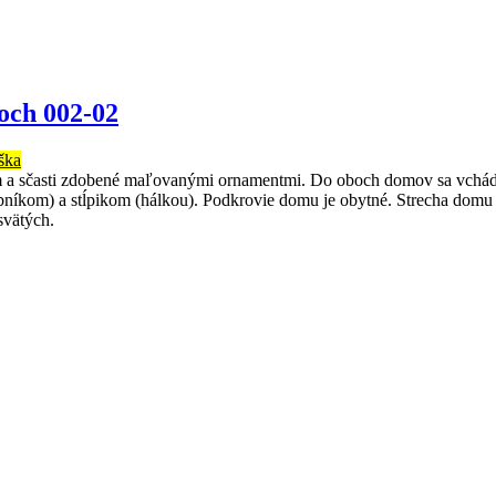
och 002-02
ška
m a sčasti zdobené maľovanými ornamentmi. Do oboch domov sa vchád
ubníkom) a stĺpikom (hálkou). Podkrovie domu je obytné. Strecha domu
svätých.