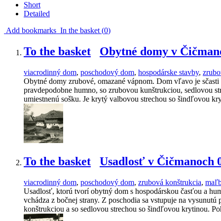
Short
Detailed
Add bookmarks
In the basket (
0
)
To the basket
Obytné domy v Čičman
viacrodinný dom
,
poschodový dom
,
hospodárske stavby
,
zrubo
Obytné domy zrubové, omazané vápnom. Dom vľavo je sčasti zd
pravdepodobne humno, so zrubovou kunštrukciou, sedlovou st
umiestnenú sošku. Je krytý valbovou strechou so šindľovou kry
To the basket
Usadlosť v Čičmanoch 
viacrodinný dom
,
poschodový dom
,
zrubová konštrukcia
,
maľb
Usadlosť, ktorú tvorí obytný dom s hospodárskou časťou a h
vchádza z bočnej strany. Z poschodia sa vstupuje na vysunutú
konštrukciou a so sedlovou strechou so šindľovou krytinou. 