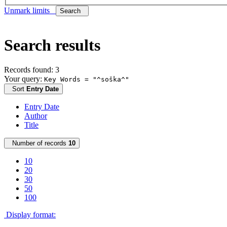
Unmark limits
Search
Search results
Records found: 3
Your query:
Key Words = "^soška^"
Sort
Entry Date
Entry Date
Author
Title
Number of records
10
10
20
30
50
100
Display format: