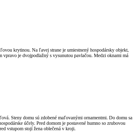
vou krytinou. Na ľavej strane je umiestnený hospodársky objekt,
m vpravo je dvojpodlažný s vysunutou pavlačou. Medzi oknami má
indľová. Steny domu sú zdobené maľovanými ornamentmi. Do domu sa
na hospodárske účely. Pred domom je postavené humno so zrubovou
Pred vstupom stojí žena oblečená v kroji.