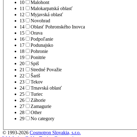
10
Malohont
11
Malokarpatská oblasť
12
Myjavská oblasť
13
Novohrad
14
Oblasť Pohronského Inovca
15
Orava
16
Podpoľanie
17
Podunajsko
18
Pohronie
19
Ponitrie
20
Spiš
21
Stredné Považie
22
Šariš
23
Tekov
24
Trnavská oblasť
25
Turiec
26
Záhorie
27
Zamagurie
28
Other
29
No category
© 1993-2026
Cosmotron Slovakia, s.r.o.