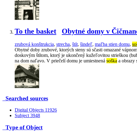
To the basket
Obytné domy v Čičman
zrubová konštrukcia
,
strecha
,
štít
,
šindeľ
,
maľba stien domu
,
so
Obytné doby zrubové, ktorých steny sú sčasti omazané vápno
doskovým štítom, ktorý je ukončený kužeľovitou strieškou (b
na dom naľavo. V priečelí domu je umiestnená
soška
a obrazy 
Searched sources
Digital Objects
11926
Subject
3948
Type of Object