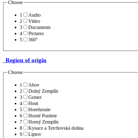
Choose
1
Audio
2
Video
3
Documents
4
Pictures
5
360°
Region of origin
Choose
1
Abov
2
Dolný Zemplín
3
Gemer
4
Hont
5
Horehronie
6
Horné Ponitrie
7
Horný Zemplín
8
Kysuce a Terchovská dolina
9
Liptov