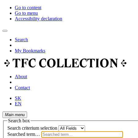
Go to content
Go to menu
Accessibility declaration
Search
My Bookmarks
About
Contact
SK
EN
Main menu
Search box
Search criterium selection
Searched term…