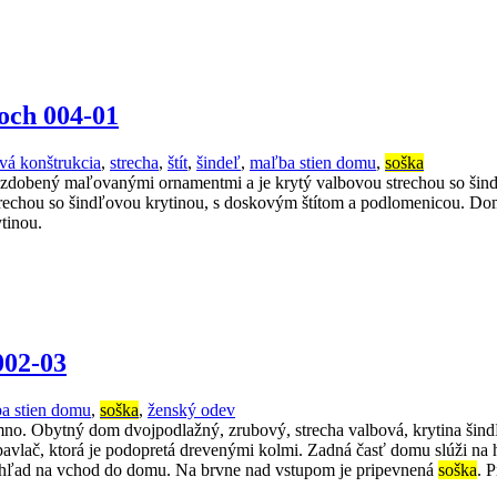
och 004-01
vá konštrukcia
,
strecha
,
štít
,
šindeľ
,
maľba stien domu
,
soška
obený maľovanými ornamentmi a je krytý valbovou strechou so šindľo
rechou so šindľovou krytinou, s doskovým štítom a podlomenicou. Do
tinou.
002-03
a stien domu
,
soška
,
ženský odev
umno. Obytný dom dvojpodlažný, zrubový, strecha valbová, krytina š
 pavlač, ktorá je podopretá drevenými kolmi. Zadná časť domu slúži 
Pohľad na vchod do domu. Na brvne nad vstupom je pripevnená
soška
. 