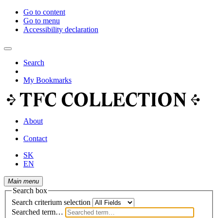
Go to content
Go to menu
Accessibility declaration
Search
My Bookmarks
About
Contact
SK
EN
Main menu
Search box
Search criterium selection
Searched term…