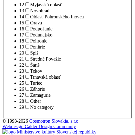
12
Myjavská oblasť
13
Novohrad
14
Oblasť Pohronského Inovca
15
Orava
16
Podpoľanie
17
Podunajsko
18
Pohronie
19
Ponitrie
20
Spiš
21
Stredné Považie
22
Šariš
23
Tekov
24
Trnavská oblasť
25
Turiec
26
Záhorie
27
Zamagurie
28
Other
29
No category
© 1993-2026
Cosmotron Slovakia, s.r.o.
Webdesign Calder Design Community