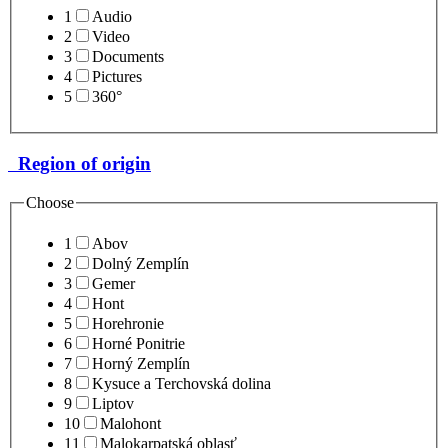
1
Audio
2
Video
3
Documents
4
Pictures
5
360°
Region of origin
Choose
1
Abov
2
Dolný Zemplín
3
Gemer
4
Hont
5
Horehronie
6
Horné Ponitrie
7
Horný Zemplín
8
Kysuce a Terchovská dolina
9
Liptov
10
Malohont
11
Malokarpatská oblasť