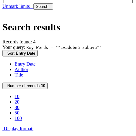
Unmark limits
Search
Search results
Records found: 4
Your query:
Key Words = "^svadobná zábava^"
Sort
Entry Date
Entry Date
Author
Title
Number of records
10
10
20
30
50
100
Display format: