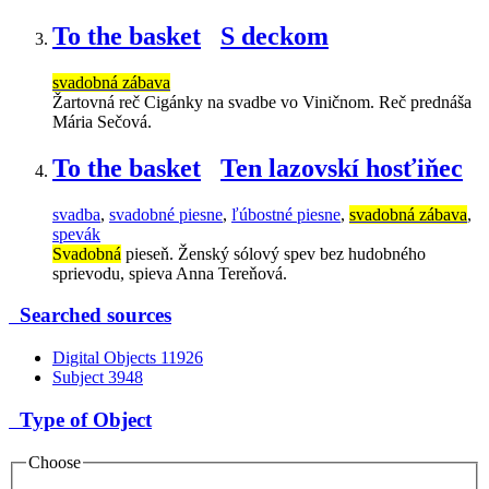
To the basket
S deckom
svadobná zábava
Žartovná reč Cigánky na svadbe vo Viničnom. Reč prednáša
Mária Sečová.
To the basket
Ten lazovskí hosťiňec
svadba
,
svadobné piesne
,
ľúbostné piesne
,
svadobná zábava
,
spevák
Svadobná
pieseň. Ženský sólový spev bez hudobného
sprievodu, spieva Anna Tereňová.
Searched sources
Digital Objects
11926
Subject
3948
Type of Object
Choose