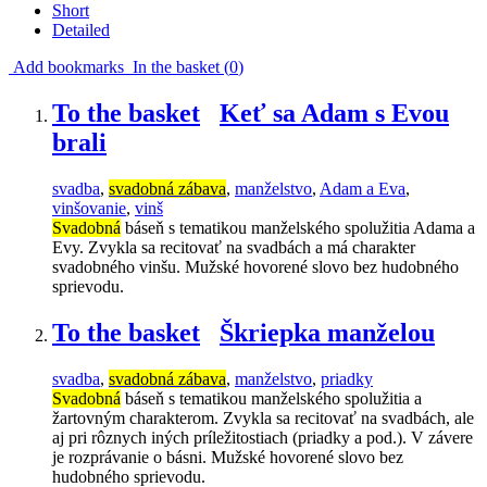
Short
Detailed
Add bookmarks
In the basket (
0
)
To the basket
Keť sa Adam s Evou
brali
svadba
,
svadobná zábava
,
manželstvo
,
Adam a Eva
,
vinšovanie
,
vinš
Svadobná
báseň s tematikou manželského spolužitia Adama a
Evy. Zvykla sa recitovať na svadbách a má charakter
svadobného vinšu. Mužské hovorené slovo bez hudobného
sprievodu.
To the basket
Škriepka manželou
svadba
,
svadobná zábava
,
manželstvo
,
priadky
Svadobná
báseň s tematikou manželského spolužitia a
žartovným charakterom. Zvykla sa recitovať na svadbách, ale
aj pri rôznych iných príležitostiach (priadky a pod.). V závere
je rozprávanie o básni. Mužské hovorené slovo bez
hudobného sprievodu.