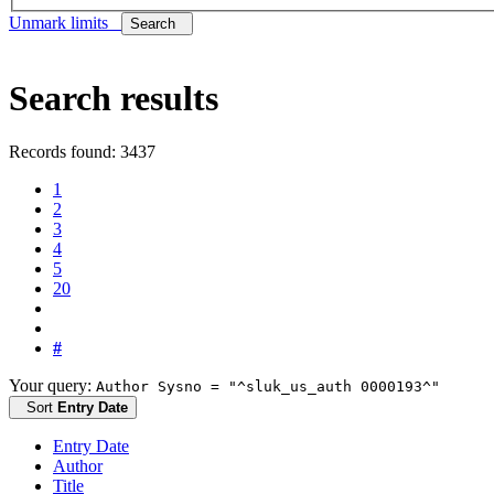
Unmark limits
Search
Search results
Records found: 3437
1
2
3
4
5
20
#
Your query:
Author Sysno = "^sluk_us_auth 0000193^"
Sort
Entry Date
Entry Date
Author
Title