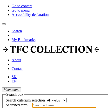
Go to content
Go to menu
Accessibility declaration
Search
My Bookmarks
About
Contact
SK
EN
Main menu
Search box
Search criterium selection
Searched term…