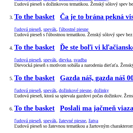
Ľudová pieseň s dožinkovou tematikou. Ženský sólový spev b
To the basket
Ča je to brána pekná vi
ľudová pieseň
,
spevák
,
ľúbostné piesne
Ľudová pieseň s ľúbostnou tematikou. Ženský sólový spev be
To the basket
Ďe ste boľi vi kľačians
ľudová pieseň
,
spevák
,
dievka
,
svadba
Dievocká pieseň s motívom sobáša a narodenia dieťaťa. Žensk
To the basket
Gazda náš, gazda náš 0
ľudová pieseň
,
spevák
,
dožinkové piesne
,
dožinky
Ľudová pieseň, ktorá sa spievala gazdovi počas dožinkov. Žen
To the basket
Poslali ma jačmeň viaz
ľudová pieseň
,
spevák
,
žatevné piesne
,
žatva
Ľudová pieseň so žatevnou tematikou a žartovným charaktero