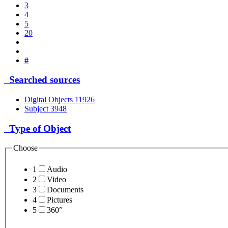
3
4
5
20
#
Searched sources
Digital Objects
11926
Subject
3948
Type of Object
Choose
1
Audio
2
Video
3
Documents
4
Pictures
5
360°