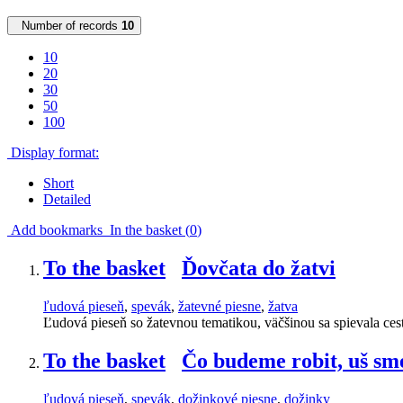
Number of records
10
10
20
30
50
100
Display format:
Short
Detailed
Add bookmarks
In the basket (
0
)
To the basket
Ďovčata do žatvi
ľudová pieseň
,
spevák
,
žatevné piesne
,
žatva
Ľudová pieseň so žatevnou tematikou, väčšinou sa spievala ce
To the basket
Čo budeme robit, uš sme
ľudová pieseň
,
spevák
,
dožinkové piesne
,
dožinky