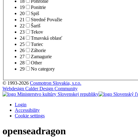
18
Pohronie
19
Ponitrie
20
Spiš
21
Stredné Považie
22
Šariš
23
Tekov
24
Trnavská oblasť
25
Turiec
26
Záhorie
27
Zamagurie
28
Other
29
No category
© 1993-2026
Cosmotron Slovakia, s.r.o.
Webdesign Calder Design Community
Login
Accessibility
Cookie settings
openseadragon