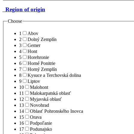
Region of origin
Choose
1
Abov
2
Dolný Zemplín
3
Gemer
4
Hont
5
Horehronie
6
Horné Ponitrie
7
Horný Zemplín
8
Kysuce a Terchovská dolina
9
Liptov
10
Malohont
11
Malokarpatská oblasť
12
Myjavská oblasť
13
Novohrad
14
Oblasť Pohronského Inovca
15
Orava
16
Podpoľanie
17
Podunajsko