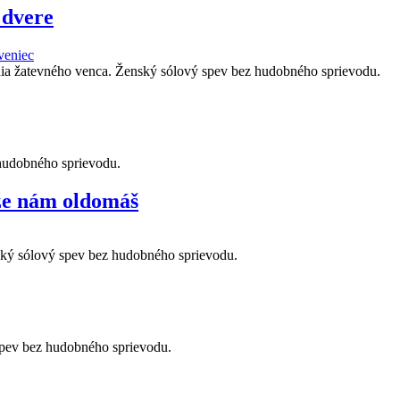
 dvere
veniec
nia žatevného venca. Ženský sólový spev bez hudobného sprievodu.
 hudobného sprievodu.
jže nám oldomáš
ský sólový spev bez hudobného sprievodu.
spev bez hudobného sprievodu.