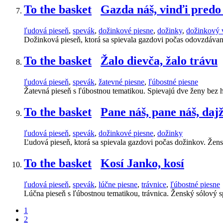
To the basket
Gazda náš, vinďi predo
ľudová pieseň
,
spevák
,
dožinkové piesne
,
dožinky
,
dožinkový 
Dožinková pieseň, ktorá sa spievala gazdovi počas odovzdáva
To the basket
Žalo dievča, žalo trávu
ľudová pieseň
,
spevák
,
žatevné piesne
,
ľúbostné piesne
Žatevná pieseň s ľúbostnou tematikou. Spievajú dve ženy bez
To the basket
Pane náš, pane náš, da
ľudová pieseň
,
spevák
,
dožinkové piesne
,
dožinky
Ľudová pieseň, ktorá sa spievala gazdovi počas dožinkov. Žen
To the basket
Kosí Janko, kosí
ľudová pieseň
,
spevák
,
lúčne piesne
,
trávnice
,
ľúbostné piesne
Lúčna pieseň s ľúbostnou tematikou, trávnica. Ženský sólový 
1
2