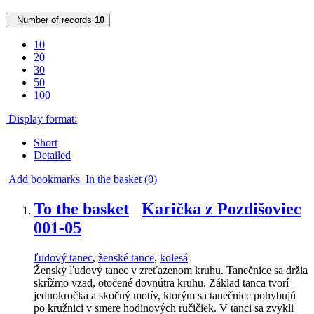
Number of records
10
10
20
30
50
100
Display format:
Short
Detailed
Add bookmarks
In the basket (
0
)
To the basket
Karička z Pozdišoviec
001-05
ľudový tanec
,
ženské tance
,
kolesá
Ženský ľudový tanec v zreťazenom kruhu. Tanečnice sa držia
skrížmo vzad, otočené dovnútra kruhu. Základ tanca tvorí
jednokročka a skočný motív, ktorým sa tanečnice pohybujú
po kružnici v smere hodinových ručičiek. V tanci sa zvykli