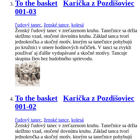
To the basket
Karička z Pozdišoviec
001-03
ľudový tanec
,
ženské tance
,
kolesá
Ženský ľudový tanec v zreťazenom kruhu. Tanečnice sa držia
skrížmo vzad, otočené dovnútra kruhu. Základ tanca tvorí
jednokročka a skočný motív, ktorým sa tanečnice pohybujú
po kružnici v smere hodinových ručičiek. V tanci sa zvykli
používať aj ďalšie vydupávané a skočné motívy. Tancuje
skupina žien bez hudobného sprievodu.
To the basket
Karička z Pozdišoviec
001-02
ľudový tanec
,
ženské tance
,
kolesá
Ženský ľudový tanec v zreťazenom kruhu. Tanečnice sa držia
skrížmo vzad, otočené dovnútra kruhu. Základ tanca tvorí
jednokročka a skočný motív, ktorým sa tanečnice pohybujú