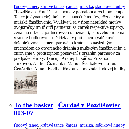
ľudový tanec
,
krútivé tance
,
čardáš
,
muzika
,
sláčikové hudby
"Pozdišovskí čardáš" sa tancuje v pomalom a rýchlom tempe.
Tanec je dynamický, bohatý na tanečné motívy, rôzne cifry a
mužské čapášovanie. Využívajú sa v ňom napríklad motívy
dvojkročky (muž drží partnerku za chrbát respektíve lopatky,
žena má ruky na partnerových ramenách), párového krútenia
v smere hodinových ručičiek aj v protismere (valčíkové
držanie), zmena smeru párového krútenia s následným
prechodom do otvoreného držania s mužským čapášovaním a
cifrovanie v protistojnom postavení s držaním partnerov za
predpažené ruky. Tancujú Andrej Lukáč so Zuzanou
Jurkovou, Andrej Čižmárik s Máriou Ščerbákovou a Juraj
Čenčarik s Annou Koribaničovou v sprievode ľudovej hudby.
To the basket
Čardáš z Pozdišoviec
003-07
ľudový tanec
,
krútivé tance
,
čardáš
,
muzika
,
sláčikové hudby