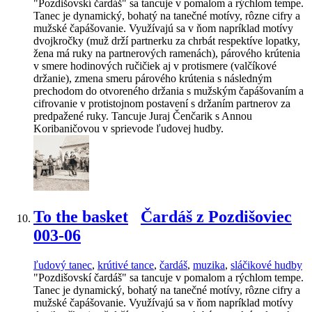
"Pozdišovskí čardáš" sa tancuje v pomalom a rýchlom tempe.
Tanec je dynamický, bohatý na tanečné motívy, rôzne cifry a
mužské čapášovanie. Využívajú sa v ňom napríklad motívy
dvojkročky (muž drží partnerku za chrbát respektíve lopatky,
žena má ruky na partnerových ramenách), párového krútenia
v smere hodinových ručičiek aj v protismere (valčíkové
držanie), zmena smeru párového krútenia s následným
prechodom do otvoreného držania s mužským čapášovaním a
cifrovanie v protistojnom postavení s držaním partnerov za
predpažené ruky. Tancuje Juraj Čenčarik s Annou
Koribaničovou v sprievode ľudovej hudby.
To the basket
Čardáš z Pozdišoviec
003-06
ľudový tanec
,
krútivé tance
,
čardáš
,
muzika
,
sláčikové hudby
"Pozdišovskí čardáš" sa tancuje v pomalom a rýchlom tempe.
Tanec je dynamický, bohatý na tanečné motívy, rôzne cifry a
mužské čapášovanie. Využívajú sa v ňom napríklad motívy