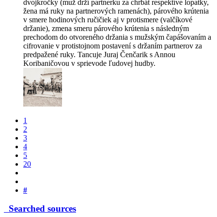
dvojkročky (muž drží partnerku za chrbát respektíve lopatky,
žena má ruky na partnerových ramenách), párového krútenia
v smere hodinových ručičiek aj v protismere (valčíkové
držanie), zmena smeru párového krútenia s následným
prechodom do otvoreného držania s mužským čapášovaním a
cifrovanie v protistojnom postavení s držaním partnerov za
predpažené ruky. Tancuje Juraj Čenčarik s Annou
Koribaničovou v sprievode ľudovej hudby.
1
2
3
4
5
20
#
Searched sources