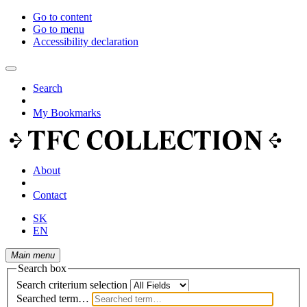
Go to content
Go to menu
Accessibility declaration
Search
My Bookmarks
About
Contact
SK
EN
Main menu
Search box
Search criterium selection
Searched term…