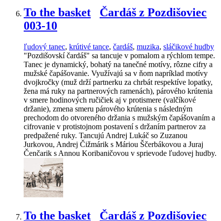
To the basket
Čardáš z Pozdišoviec
003-10
ľudový tanec
,
krútivé tance
,
čardáš
,
muzika
,
sláčikové hudby
"Pozdišovskí čardáš" sa tancuje v pomalom a rýchlom tempe.
Tanec je dynamický, bohatý na tanečné motívy, rôzne cifry a
mužské čapášovanie. Využívajú sa v ňom napríklad motívy
dvojkročky (muž drží partnerku za chrbát respektíve lopatky,
žena má ruky na partnerových ramenách), párového krútenia
v smere hodinových ručičiek aj v protismere (valčíkové
držanie), zmena smeru párového krútenia s následným
prechodom do otvoreného držania s mužským čapášovaním a
cifrovanie v protistojnom postavení s držaním partnerov za
predpažené ruky. Tancujú Andrej Lukáč so Zuzanou
Jurkovou, Andrej Čižmárik s Máriou Ščerbákovou a Juraj
Čenčarik s Annou Koribaničovou v sprievode ľudovej hudby.
To the basket
Čardáš z Pozdišoviec