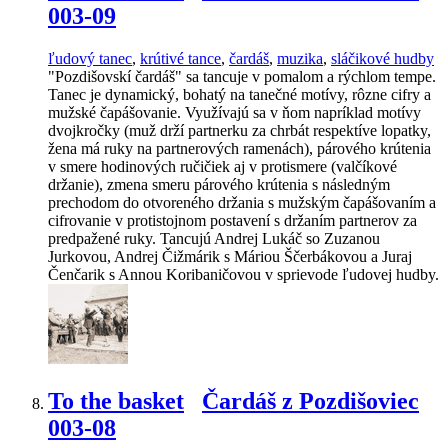
003-09
ľudový tanec
,
krútivé tance
,
čardáš
,
muzika
,
sláčikové hudby
"Pozdišovskí čardáš" sa tancuje v pomalom a rýchlom tempe.
Tanec je dynamický, bohatý na tanečné motívy, rôzne cifry a
mužské čapášovanie. Využívajú sa v ňom napríklad motívy
dvojkročky (muž drží partnerku za chrbát respektíve lopatky,
žena má ruky na partnerových ramenách), párového krútenia
v smere hodinových ručičiek aj v protismere (valčíkové
držanie), zmena smeru párového krútenia s následným
prechodom do otvoreného držania s mužským čapášovaním a
cifrovanie v protistojnom postavení s držaním partnerov za
predpažené ruky. Tancujú Andrej Lukáč so Zuzanou
Jurkovou, Andrej Čižmárik s Máriou Ščerbákovou a Juraj
Čenčarik s Annou Koribaničovou v sprievode ľudovej hudby.
To the basket
Čardáš z Pozdišoviec
003-08