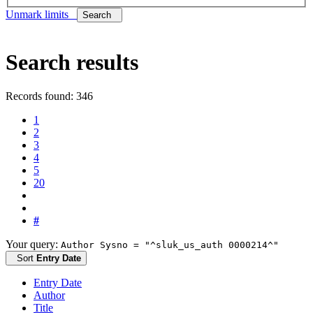
Unmark limits
Search
Search results
Records found: 346
1
2
3
4
5
20
#
Your query:
Author Sysno = "^sluk_us_auth 0000214^"
Sort
Entry Date
Entry Date
Author
Title