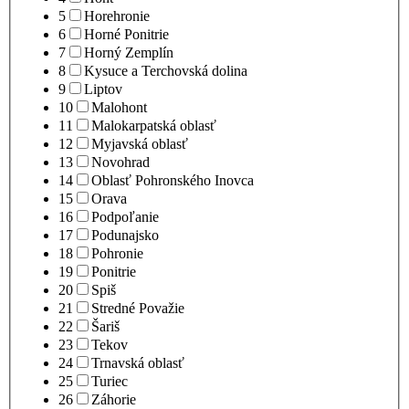
5
Horehronie
6
Horné Ponitrie
7
Horný Zemplín
8
Kysuce a Terchovská dolina
9
Liptov
10
Malohont
11
Malokarpatská oblasť
12
Myjavská oblasť
13
Novohrad
14
Oblasť Pohronského Inovca
15
Orava
16
Podpoľanie
17
Podunajsko
18
Pohronie
19
Ponitrie
20
Spiš
21
Stredné Považie
22
Šariš
23
Tekov
24
Trnavská oblasť
25
Turiec
26
Záhorie