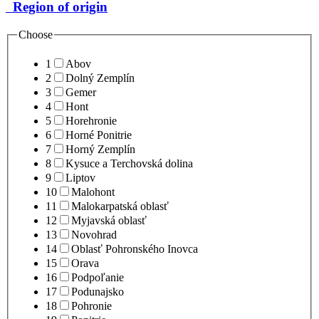
Region of origin
Choose
1
Abov
2
Dolný Zemplín
3
Gemer
4
Hont
5
Horehronie
6
Horné Ponitrie
7
Horný Zemplín
8
Kysuce a Terchovská dolina
9
Liptov
10
Malohont
11
Malokarpatská oblasť
12
Myjavská oblasť
13
Novohrad
14
Oblasť Pohronského Inovca
15
Orava
16
Podpoľanie
17
Podunajsko
18
Pohronie