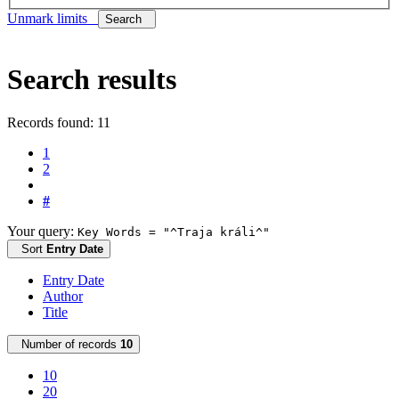
Unmark limits
Search
Search results
Records found: 11
1
2
#
Your query:
Key Words = "^Traja králi^"
Sort
Entry Date
Entry Date
Author
Title
Number of records
10
10
20