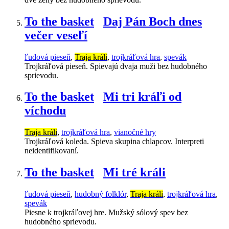
To the basket
Daj Pán Boch dnes
večer veseľí
ľudová pieseň
,
Traja králi
,
trojkráľová hra
,
spevák
Trojkráľová pieseň. Spievajú dvaja muži bez hudobného
sprievodu.
To the basket
Mi tri kráľi od
víchodu
Traja králi
,
trojkráľová hra
,
vianočné hry
Trojkráľová koleda. Spieva skupina chlapcov. Interpreti
neidentifikovaní.
To the basket
Mi tré králi
ľudová pieseň
,
hudobný folklór
,
Traja králi
,
trojkráľová hra
,
spevák
Piesne k trojkráľovej hre. Mužský sólový spev bez
hudobného sprievodu.