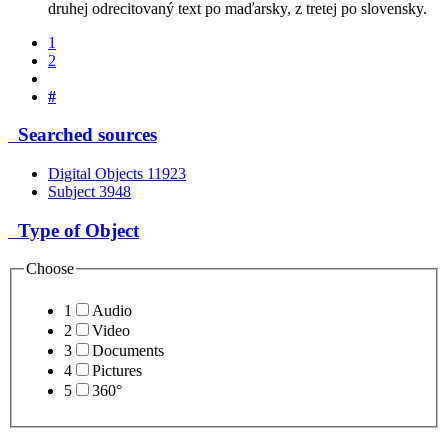
druhej odrecitovaný text po maďarsky, z tretej po slovensky.
1
2
#
Searched sources
Digital Objects
11923
Subject
3948
Type of Object
Choose
1
Audio
2
Video
3
Documents
4
Pictures
5
360°