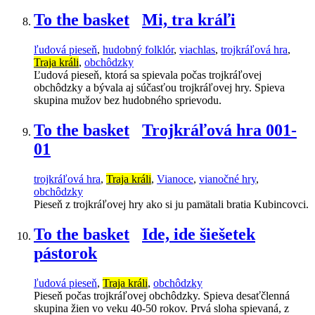
To the basket
Mi, tra kráľi
ľudová pieseň
,
hudobný folklór
,
viachlas
,
trojkráľová hra
,
Traja králi
,
obchôdzky
Ľudová pieseň, ktorá sa spievala počas trojkráľovej
obchôdzky a bývala aj súčasťou trojkráľovej hry. Spieva
skupina mužov bez hudobného sprievodu.
To the basket
Trojkráľová hra 001-
01
trojkráľová hra
,
Traja králi
,
Vianoce
,
vianočné hry
,
obchôdzky
Pieseň z trojkráľovej hry ako si ju pamätali bratia Kubincovci.
To the basket
Ide, ide šiešetek
pástorok
ľudová pieseň
,
Traja králi
,
obchôdzky
Pieseň počas trojkráľovej obchôdzky. Spieva desaťčlenná
skupina žien vo veku 40-50 rokov. Prvá sloha spievaná, z