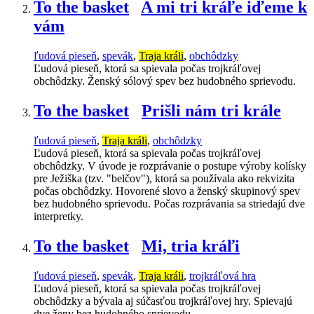
To the basket
A mi tri kráľe iďeme k
vám
ľudová pieseň
,
spevák
,
Traja králi
,
obchôdzky
Ľudová pieseň, ktorá sa spievala počas trojkráľovej
obchôdzky. Ženský sólový spev bez hudobného sprievodu.
To the basket
Prišli nám tri krále
ľudová pieseň
,
Traja králi
,
obchôdzky
Ľudová pieseň, ktorá sa spievala počas trojkráľovej
obchôdzky. V úvode je rozprávanie o postupe výroby kolísky
pre Ježiška (tzv. "belčov"), ktorá sa používala ako rekvizita
počas obchôdzky. Hovorené slovo a ženský skupinový spev
bez hudobného sprievodu. Počas rozprávania sa striedajú dve
interpretky.
To the basket
Mi, tria kráľi
ľudová pieseň
,
spevák
,
Traja králi
,
trojkráľová hra
Ľudová pieseň, ktorá sa spievala počas trojkráľovej
obchôdzky a bývala aj súčasťou trojkráľovej hry. Spievajú
dve ženy bez hudobného sprievodu.