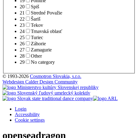
19
Ponitrie
20
Spiš
21
Stredné Považie
22
Šariš
23
Tekov
24
Trnavská oblasť
25
Turiec
26
Záhorie
27
Zamagurie
28
Other
29
No category
© 1993-2026
Cosmotron Slovakia, s.r.o.
Webdesign Calder Design Community
Login
Accessibility
Cookie settings
openseadragon