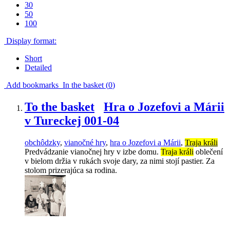
30
50
100
Display format:
Short
Detailed
Add bookmarks
In the basket (
0
)
To the basket
Hra o Jozefovi a Márii
v Tureckej 001-04
obchôdzky
,
vianočné hry
,
hra o Jozefovi a Márii
,
Traja králi
Predvádzanie vianočnej hry v izbe domu.
Traja králi
oblečení
v bielom držia v rukách svoje dary, za nimi stojí pastier. Za
stolom prizerajúca sa rodina.