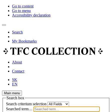
Go to content
Go to menu
Accessibility declaration
Search
My Bookmarks
About
Contact
SK
EN
Main menu
Search box
Search criterium selection
Searched term…