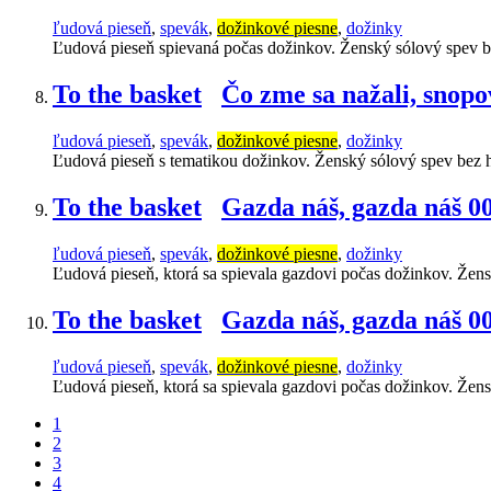
ľudová pieseň
,
spevák
,
dožinkové piesne
,
dožinky
Ľudová pieseň spievaná počas dožinkov. Ženský sólový spev 
To the basket
Čo zme sa nažali, snopo
ľudová pieseň
,
spevák
,
dožinkové piesne
,
dožinky
Ľudová pieseň s tematikou dožinkov. Ženský sólový spev bez
To the basket
Gazda náš, gazda náš 0
ľudová pieseň
,
spevák
,
dožinkové piesne
,
dožinky
Ľudová pieseň, ktorá sa spievala gazdovi počas dožinkov. Žen
To the basket
Gazda náš, gazda náš 0
ľudová pieseň
,
spevák
,
dožinkové piesne
,
dožinky
Ľudová pieseň, ktorá sa spievala gazdovi počas dožinkov. Žen
1
2
3
4