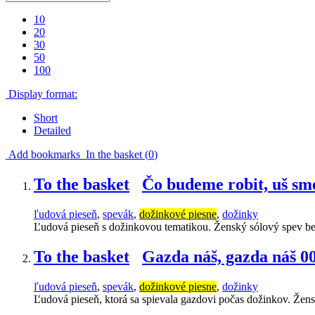
10
20
30
50
100
Display format:
Short
Detailed
Add bookmarks
In the basket (
0
)
To the basket
Čo budeme robit, uš sme
ľudová pieseň
,
spevák
,
dožinkové piesne
,
dožinky
Ľudová pieseň s dožinkovou tematikou. Ženský sólový spev b
To the basket
Gazda náš, gazda náš 0
ľudová pieseň
,
spevák
,
dožinkové piesne
,
dožinky
Ľudová pieseň, ktorá sa spievala gazdovi počas dožinkov. Žen