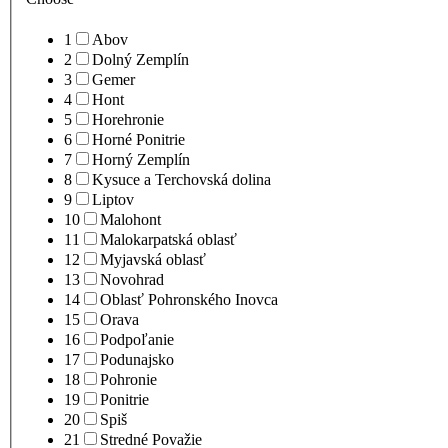
1
Abov
2
Dolný Zemplín
3
Gemer
4
Hont
5
Horehronie
6
Horné Ponitrie
7
Horný Zemplín
8
Kysuce a Terchovská dolina
9
Liptov
10
Malohont
11
Malokarpatská oblasť
12
Myjavská oblasť
13
Novohrad
14
Oblasť Pohronského Inovca
15
Orava
16
Podpoľanie
17
Podunajsko
18
Pohronie
19
Ponitrie
20
Spiš
21
Stredné Považie