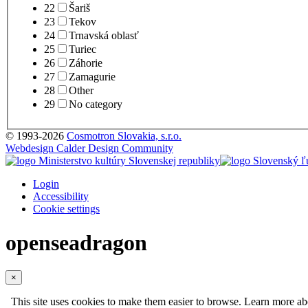
22
Šariš
23
Tekov
24
Trnavská oblasť
25
Turiec
26
Záhorie
27
Zamagurie
28
Other
29
No category
© 1993-2026
Cosmotron Slovakia, s.r.o.
Webdesign Calder Design Community
Login
Accessibility
Cookie settings
openseadragon
×
This site uses cookies to make them easier to browse. Learn more a