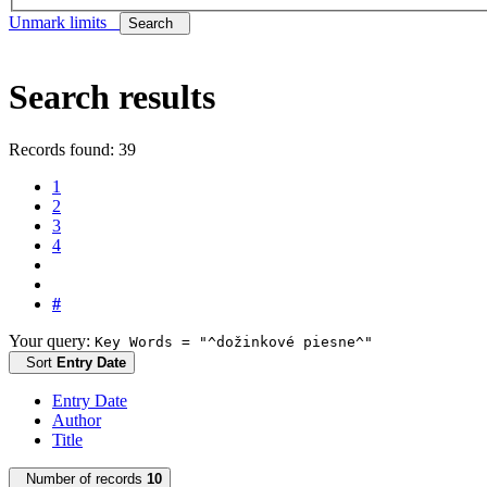
Unmark limits
Search
Search results
Records found: 39
1
2
3
4
#
Your query:
Key Words = "^dožinkové piesne^"
Sort
Entry Date
Entry Date
Author
Title
Number of records
10