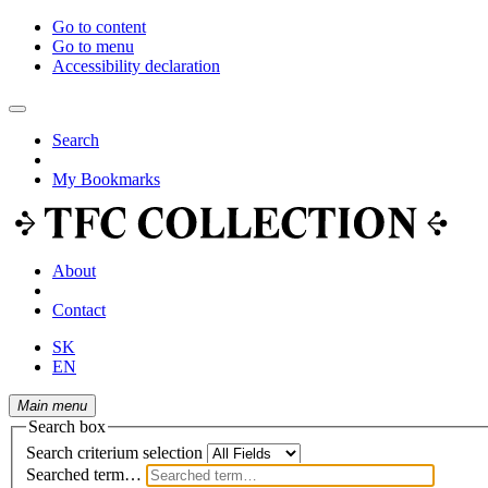
Go to content
Go to menu
Accessibility declaration
Search
My Bookmarks
About
Contact
SK
EN
Main menu
Search box
Search criterium selection
Searched term…