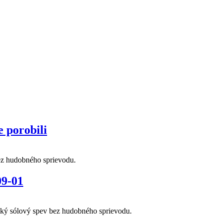
 porobili
ez hudobného sprievodu.
09-01
ský sólový spev bez hudobného sprievodu.