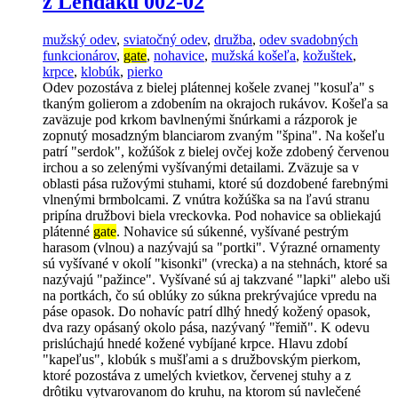
z Lendaku 002-02
mužský odev
,
sviatočný odev
,
družba
,
odev svadobných
funkcionárov
,
gate
,
nohavice
,
mužská košeľa
,
kožuštek
,
krpce
,
klobúk
,
pierko
Odev pozostáva z bielej plátennej košele zvanej "kosuľa" s
tkaným golierom a zdobením na okrajoch rukávov. Košeľa sa
zaväzuje pod krkom bavlnenými šnúrkami a rázporok je
zopnutý mosadzným blanciarom zvaným "špina". Na košeľu
patrí "serdok", kožúšok z bielej ovčej kože zdobený červenou
irchou a so zelenými vyšívanými detailami. Zväzuje sa v
oblasti pása ružovými stuhami, ktoré sú dozdobené farebnými
vlnenými brmbolcami. Z vnútra kožúška sa na ľavú stranu
pripína družbovi biela vreckovka. Pod nohavice sa obliekajú
plátenné
gate
. Nohavice sú súkenné, vyšívané pestrým
harasom (vlnou) a nazývajú sa "portki". Výrazné ornamenty
sú vyšívané v okolí "kisonki" (vrecka) a na stehnách, ktoré sa
nazývajú "pažince". Vyšívané sú aj takzvané "lapki" alebo uši
na portkách, čo sú oblúky zo súkna prekrývajúce vpredu na
páse opasok. Do nohavíc patrí dlhý hnedý kožený opasok,
dva razy opásaný okolo pása, nazývaný "řemiň". K odevu
prislúchajú hnedé kožené vybíjané krpce. Hlavu zdobí
"kapeľus", klobúk s mušľami a s družbovským pierkom,
ktoré pozostáva z umelých kvietkov, červenej stuhy a z
drôtiku vytvarovanom do kruhu, na ktorom sú navlečené