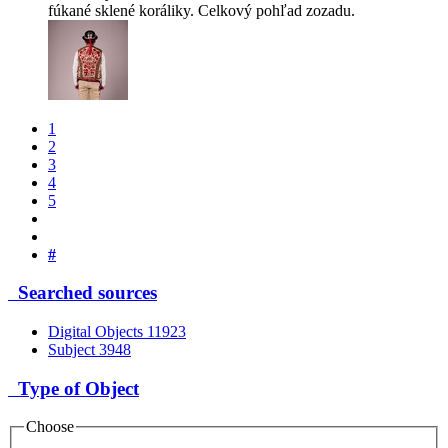
fúkané sklené koráliky. Celkový pohľad zozadu.
1
2
3
4
5
#
Searched sources
Digital Objects
11923
Subject
3948
Type of Object
Choose