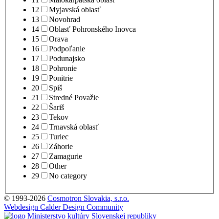
12
Myjavská oblasť
13
Novohrad
14
Oblasť Pohronského Inovca
15
Orava
16
Podpoľanie
17
Podunajsko
18
Pohronie
19
Ponitrie
20
Spiš
21
Stredné Považie
22
Šariš
23
Tekov
24
Trnavská oblasť
25
Turiec
26
Záhorie
27
Zamagurie
28
Other
29
No category
© 1993-2026
Cosmotron Slovakia, s.r.o.
Webdesign Calder Design Community