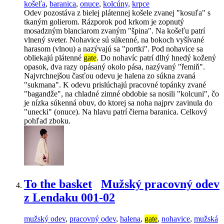
košeľa
,
baranica
,
onuce
,
kolcúny
,
krpce
Odev pozostáva z bielej plátennej košele zvanej "kosuľa" s
tkaným golierom. Rázporok pod krkom je zopnutý
mosadzným blanciarom zvaným "špina". Na košeľu patrí
vlnený sveter. Nohavice sú súkenné, na bokoch vyšívané
harasom (vlnou) a nazývajú sa "portki". Pod nohavice sa
obliekajú plátenné
gate
. Do nohavíc patrí dlhý hnedý kožený
opasok, dva razy opásaný okolo pása, nazývaný "řemiň".
Najvrchnejšou časťou odevu je halena zo súkna zvaná
"sukmana". K odevu prislúchajú pracovné topánky zvané
"bagandže", na chladné zimné obdobie sa nosili "kolcuni", čo
je nízka súkenná obuv, do ktorej sa noha najprv zavinula do
"unecki" (onuce). Na hlavu patrí čierna baranica. Celkový
pohľad zboku.
To the basket
Mužský pracovný odev
z Lendaku 001-02
mužský odev
,
pracovný odev
,
halena
,
gate
,
nohavice
,
mužská