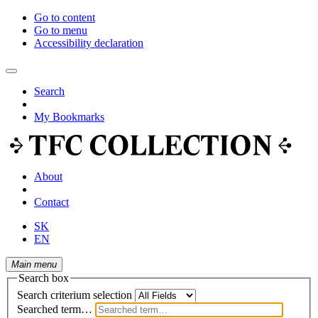
Go to content
Go to menu
Accessibility declaration
Search
My Bookmarks
About
Contact
SK
EN
Main menu
Search box
Search criterium selection
Searched term…