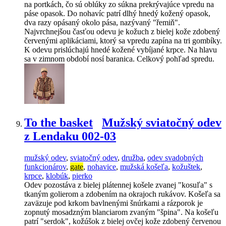
na portkách, čo sú oblúky zo súkna prekrývajúce vpredu na
páse opasok. Do nohavíc patrí dlhý hnedý kožený opasok,
dva razy opásaný okolo pása, nazývaný "řemiň".
Najvrchnejšou časťou odevu je kožuch z bielej kože zdobený
červenými aplikáciami, ktorý sa vpredu zapína na tri gombíky.
K odevu prislúchajú hnedé kožené vybíjané krpce. Na hlavu
sa v zimnom období nosí baranica. Celkový pohľad spredu.
To the basket
Mužský sviatočný odev
z Lendaku 002-03
mužský odev
,
sviatočný odev
,
družba
,
odev svadobných
funkcionárov
,
gate
,
nohavice
,
mužská košeľa
,
kožuštek
,
krpce
,
klobúk
,
pierko
Odev pozostáva z bielej plátennej košele zvanej "kosuľa" s
tkaným golierom a zdobením na okrajoch rukávov. Košeľa sa
zaväzuje pod krkom bavlnenými šnúrkami a rázporok je
zopnutý mosadzným blanciarom zvaným "špina". Na košeľu
patrí "serdok", kožúšok z bielej ovčej kože zdobený červenou