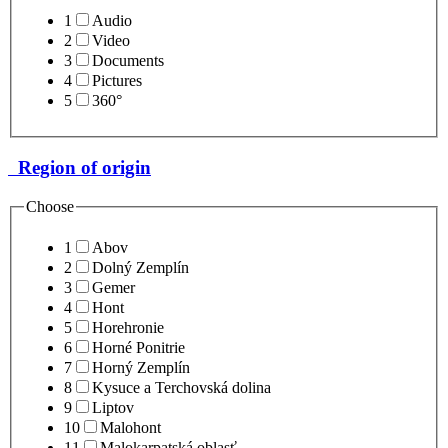
1
Audio
2
Video
3
Documents
4
Pictures
5
360°
Region of origin
Choose
1
Abov
2
Dolný Zemplín
3
Gemer
4
Hont
5
Horehronie
6
Horné Ponitrie
7
Horný Zemplín
8
Kysuce a Terchovská dolina
9
Liptov
10
Malohont
11
Malokarpatská oblasť