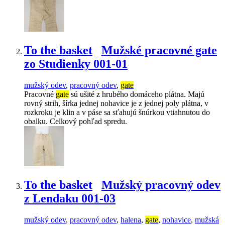
To the basket
Mužské pracovné gate
zo Studienky 001-01
mužský odev
,
pracovný odev
,
gate
Pracovné
gate
sú ušité z hrubého domáceho plátna. Majú
rovný strih, šírka jednej nohavice je z jednej poly plátna, v
rozkroku je klin a v páse sa sťahujú šnúrkou vtiahnutou do
obalku. Celkový pohľad spredu.
To the basket
Mužský pracovný odev
z Lendaku 001-03
mužský odev
,
pracovný odev
,
halena
,
gate
,
nohavice
,
mužská