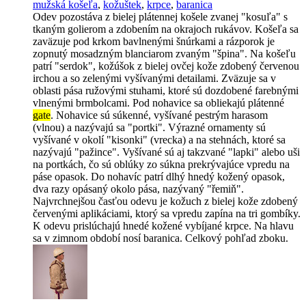
mužská košeľa
,
kožuštek
,
krpce
,
baranica
Odev pozostáva z bielej plátennej košele zvanej "kosuľa" s
tkaným golierom a zdobením na okrajoch rukávov. Košeľa sa
zaväzuje pod krkom bavlnenými šnúrkami a rázporok je
zopnutý mosadzným blanciarom zvaným "špina". Na košeľu
patrí "serdok", kožúšok z bielej ovčej kože zdobený červenou
irchou a so zelenými vyšívanými detailami. Zväzuje sa v
oblasti pása ružovými stuhami, ktoré sú dozdobené farebnými
vlnenými brmbolcami. Pod nohavice sa obliekajú plátenné
gate
. Nohavice sú súkenné, vyšívané pestrým harasom
(vlnou) a nazývajú sa "portki". Výrazné ornamenty sú
vyšívané v okolí "kisonki" (vrecka) a na stehnách, ktoré sa
nazývajú "pažince". Vyšívané sú aj takzvané "lapki" alebo uši
na portkách, čo sú oblúky zo súkna prekrývajúce vpredu na
páse opasok. Do nohavíc patrí dlhý hnedý kožený opasok,
dva razy opásaný okolo pása, nazývaný "řemiň".
Najvrchnejšou časťou odevu je kožuch z bielej kože zdobený
červenými aplikáciami, ktorý sa vpredu zapína na tri gombíky.
K odevu prislúchajú hnedé kožené vybíjané krpce. Na hlavu
sa v zimnom období nosí baranica. Celkový pohľad zboku.