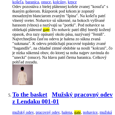
košeľa
,
baranica
,
onuce
,
kolcúny
,
krpce
Odev pozostáva z bielej plátennej košele zvanej "kosuľa" s
tkaným golierom. Rázporok pod krkom je zopnutý
mosadzným blanciarom zvaným "špina". Na košeľu patrí
vlnený sveter. Nohavice sú súkenné, na bokoch vyšívané
harasom (vlnou) a nazývajú sa "portki". Pod nohavice sa
obliekajú plátenné
gate
. Do nohavíc patrí dlhý hnedý kožený
opasok, dva razy opásaný okolo pása, nazývaný "řemiň".
Najvrchnejšou časťou odevu je halena zo súkna zvaná
"sukmana". K odevu prislúchajú pracovné topánky zvané
"bagandže", na chladné zimné obdobie sa nosili "kolcuni", čo
je nízka súkenná obuv, do ktorej sa noha najprv zavinula do
"unecki" (onuce). Na hlavu patrí čierna baranica. Celkový
pohľad zozadu.
To the basket
Mužský pracovný odev
z Lendaku 001-01
mužský odev
,
pracovný odev
,
halena
,
gate
,
nohavice
,
mužská