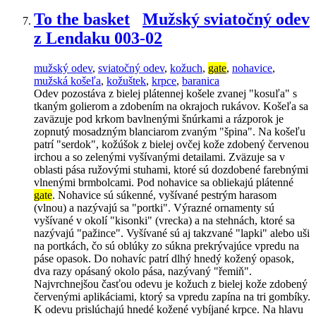
To the basket
Mužský sviatočný odev
z Lendaku 003-02
mužský odev
,
sviatočný odev
,
kožuch
,
gate
,
nohavice
,
mužská košeľa
,
kožuštek
,
krpce
,
baranica
Odev pozostáva z bielej plátennej košele zvanej "kosuľa" s
tkaným golierom a zdobením na okrajoch rukávov. Košeľa sa
zaväzuje pod krkom bavlnenými šnúrkami a rázporok je
zopnutý mosadzným blanciarom zvaným "špina". Na košeľu
patrí "serdok", kožúšok z bielej ovčej kože zdobený červenou
irchou a so zelenými vyšívanými detailami. Zväzuje sa v
oblasti pása ružovými stuhami, ktoré sú dozdobené farebnými
vlnenými brmbolcami. Pod nohavice sa obliekajú plátenné
gate
. Nohavice sú súkenné, vyšívané pestrým harasom
(vlnou) a nazývajú sa "portki". Výrazné ornamenty sú
vyšívané v okolí "kisonki" (vrecka) a na stehnách, ktoré sa
nazývajú "pažince". Vyšívané sú aj takzvané "lapki" alebo uši
na portkách, čo sú oblúky zo súkna prekrývajúce vpredu na
páse opasok. Do nohavíc patrí dlhý hnedý kožený opasok,
dva razy opásaný okolo pása, nazývaný "řemiň".
Najvrchnejšou časťou odevu je kožuch z bielej kože zdobený
červenými aplikáciami, ktorý sa vpredu zapína na tri gombíky.
K odevu prislúchajú hnedé kožené vybíjané krpce. Na hlavu