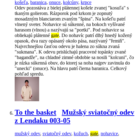
košeľa
,
baranica
,
onuce
,
kolcúny
,
krpce
Odev pozostáva z bielej plátennej košele zvanej "kosuľa" s
tkaným golierom. Rázporok pod krkom je zopnutý
mosadzným blanciarom zvaným "špina". Na košeľu patrí
vlnený sveter. Nohavice sú súkenné, na bokoch vyšívané
harasom (vlnou) a nazývajú sa "portki". Pod nohavice sa
obliekajú plátenné
gate
. Do nohavíc patrí dlhý hnedý kožený
opasok, dva razy opásaný okolo pása, nazývaný "řemiň".
Najvrchnejšou časťou odevu je halena zo súkna zvaná
"sukmana". K odevu prislúchajú pracovné topánky zvané
"bagandže", na chladné zimné obdobie sa nosili "kolcuni", čo
je nízka súkenná obuv, do ktorej sa noha najprv zavinula do
"unecki" (onuce). Na hlavu patrí čierna baranica. Celkový
pohľad spredu.
To the basket
Mužský sviatočný odev
z Lendaku 003-05
mužský odev
,
sviatočný odev
,
kožuch
,
gate
,
nohavice
,