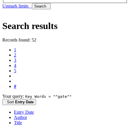
Unmark limits
Search
Search results
Records found: 52
1
2
3
4
5
#
Your query:
Key Words = "^gate^"
Sort
Entry Date
Entry Date
Author
Title