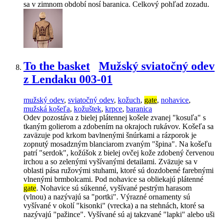
sa v zimnom období nosí baranica. Celkový pohľad zozadu.
To the basket
Mužský sviatočný odev
z Lendaku 003-01
mužský odev
,
sviatočný odev
,
kožuch
,
gate
,
nohavice
,
mužská košeľa
,
kožuštek
,
krpce
,
baranica
Odev pozostáva z bielej plátennej košele zvanej "kosuľa" s
tkaným golierom a zdobením na okrajoch rukávov. Košeľa sa
zaväzuje pod krkom bavlnenými šnúrkami a rázporok je
zopnutý mosadzným blanciarom zvaným "špina". Na košeľu
patrí "serdok", kožúšok z bielej ovčej kože zdobený červenou
irchou a so zelenými vyšívanými detailami. Zväzuje sa v
oblasti pása ružovými stuhami, ktoré sú dozdobené farebnými
vlnenými brmbolcami. Pod nohavice sa obliekajú plátenné
gate
. Nohavice sú súkenné, vyšívané pestrým harasom
(vlnou) a nazývajú sa "portki". Výrazné ornamenty sú
vyšívané v okolí "kisonki" (vrecka) a na stehnách, ktoré sa
nazývajú "pažince". Vyšívané sú aj takzvané "lapki" alebo uši