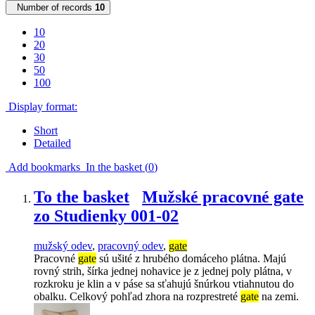
Number of records
10
10
20
30
50
100
Display format:
Short
Detailed
Add bookmarks
In the basket (
0
)
To the basket
Mužské pracovné gate
zo Studienky 001-02
mužský odev
,
pracovný odev
,
gate
Pracovné
gate
sú ušité z hrubého domáceho plátna. Majú
rovný strih, šírka jednej nohavice je z jednej poly plátna, v
rozkroku je klin a v páse sa sťahujú šnúrkou vtiahnutou do
obalku. Celkový pohľad zhora na rozprestreté
gate
na zemi.