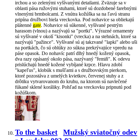
irchou a so zelenými vyšívanými detailami. Zväzuje sa v
oblasti pása ružovými stuhami, ktoré sú dozdobené farebnými
vlnenými brmbolcami. Z vnútra kožúška sa na ľavú stranu
pripína družbovi biela vreckovka. Pod nohavice sa obliekajú
plátenné
gate
. Nohavice sú súkenné, vyšívané pestrým
harasom (vlnou) a nazývajú sa "portki". Výrazné ornamenty
sú vyšívané v okolí "kisonki" (vrecka) a na stehnách, ktoré sa
nazývajú "pažince". Vyšívané sú aj takzvané "lapki" alebo uši
na portkách, čo sú oblúky zo súkna prekrývajúce vpredu na
páse opasok. Do nohavíc patrí dlhý hnedý kožený opasok,
dva razy opásaný okolo pása, nazývaný "řemiň". K odevu
prislúchajú hnedé kožené vybíjané krpce. Hlavu zdobí
"kapeľus", klobúk s mušľami a s družbovským pierkom,
ktoré pozostáva z umelých kvietkov, červenej stuhy a z
drôtiku vytvarovanom do kruhu, na ktorom sú navlečené
fúkané sklené koráliky. Pohľad na vreckovku pripnutú pod
kožúškom.
To the basket
Mužský sviatočný odev