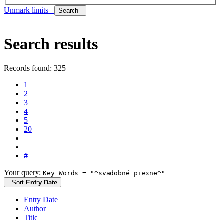
Unmark limits
Search
Search results
Records found: 325
1
2
3
4
5
20
#
Your query:
Key Words = "^svadobné piesne^"
Sort
Entry Date
Entry Date
Author
Title