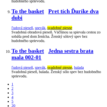
hudobného sprievodu.
To the basket
Pret tích Ďuríke dva
dubi
ľudová pieseň
,
spevák
,
svadobné piesne
Svadobná obradová pieseň. Väčšinou sa spievala cestou zo
sobáša pred dom ženícha. Ženský sólový spev bez
hudobného sprievodu.
To the basket
Jedna sestra brata
mala 002-01
ľudová pieseň
,
spevák
,
svadobné piesne
,
balada
Svadobná pieseň, balada. Ženský sólo spev bez hudobného
sprievodu.
1
2
3
4
5
20