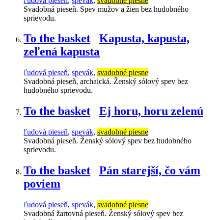
ľudová pieseň
,
spevák
,
svadobné piesne
Svadobná pieseň. Spev mužov a žien bez hudobného
sprievodu.
To the basket
Kapusta, kapusta,
zeľená kapusta
ľudová pieseň
,
spevák
,
svadobné piesne
Svadobná pieseň, archaická. Ženský sólový spev bez
hudobného sprievodu.
To the basket
Ej horu, horu zelenú
ľudová pieseň
,
spevák
,
svadobné piesne
Svadobná pieseň. Ženský sólový spev bez hudobného
sprievodu.
To the basket
Pán starejší, čo vám
poviem
ľudová pieseň
,
spevák
,
svadobné piesne
Svadobná žartovná pieseň. Ženský sólový spev bez