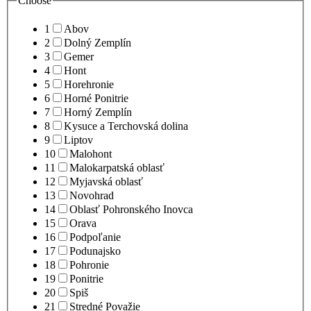
Choose
1
Abov
2
Dolný Zemplín
3
Gemer
4
Hont
5
Horehronie
6
Horné Ponitrie
7
Horný Zemplín
8
Kysuce a Terchovská dolina
9
Liptov
10
Malohont
11
Malokarpatská oblasť
12
Myjavská oblasť
13
Novohrad
14
Oblasť Pohronského Inovca
15
Orava
16
Podpoľanie
17
Podunajsko
18
Pohronie
19
Ponitrie
20
Spiš
21
Stredné Považie