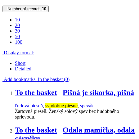
Number of records
10
10
20
30
50
100
Display format:
Short
Detailed
Add bookmarks
In the basket (
0
)
To the basket
Pišná je síkorka, pišná
ľudová pieseň
,
svadobné piesne
,
spevák
Žartovná pieseň. Ženský sólový spev bez hudobného
sprievodu.
To the basket
Odala mamička, odala
cérušku