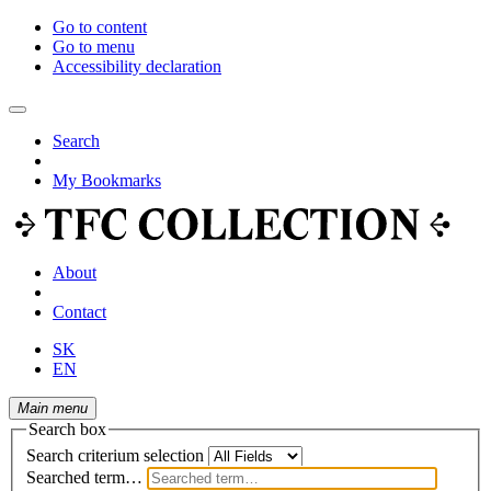
Go to content
Go to menu
Accessibility declaration
Search
My Bookmarks
About
Contact
SK
EN
Main menu
Search box
Search criterium selection
Searched term…