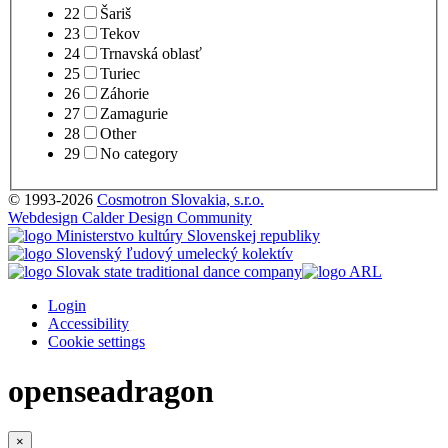
22
Šariš
23
Tekov
24
Trnavská oblasť
25
Turiec
26
Záhorie
27
Zamagurie
28
Other
29
No category
© 1993-2026
Cosmotron Slovakia, s.r.o.
Webdesign Calder Design Community
Login
Accessibility
Cookie settings
openseadragon
×