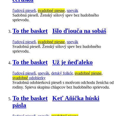
ľudová pieseň
,
svadobné piesne
,
spevák
Sadobná pieseň. Ženský sólový spev bez hudobného
sprievodu.
To the basket
Išlo ďiouča na sobáš
ľudová pieseň
,
svadobné piesne
,
spevák
Svadobná pieseň. Ženský sólový spev bez hudobného
sprievodu.
To the basket
Už je ňeďaleko
ľudová pieseň
,
spevák
,
detský folkór
,
svadobné piesne
,
svadobné
odobierky
Svadobná odobierková pieseň s motívom odchodu ženícha od
rodiny. Spieva skupina chlapcov bez hudobného sprievodu.
To the basket
Keť Aňička húski
pásla