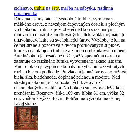
stolárstvo
,
truhla
na
šaty
,
maľba na nábytku
,
rastlinná
ornamentika
Drevená uzamykateľná svadobná truhlica vyrobená z
mäkkého dreva, z navzájom čapovaných dosiek, s plochým
vrchnákom. Truhlica je zdobená maľbou s rastlinným
motívom a oknami z profilovaných latiek. Základný náter je
tmavohnedý, latky sú svetlohnedej farby. Výzdoba je len na
čelnej strane a pozostáva z dvoch profilovaných stĺpikov,
ktoré sú na okrajoch truhlice a z troch obdĺžnikových okien.
Stredné okno je posadené nižšie, až k spodnému okraju a
zasahuje do falošného šuflíka vytvoreného takisto latkami.
Vnútro okien je vyplnené bohatými kyticami rozkvitnutých
ruží na bielom podklade. Prevládajú jemné farby ako ružová,
biela, žltá, bledohnedá, doplnené zelenou a modrou. Nad
stredným oknom je 7 samostatných kvetov ruží
usporiadaných do oblúka. Na bokoch sú kovové držadlá na
prenášanie. Rozmery: šírka 109 cm, hĺbka 61 cm, výška 52
cm, vnútorná výška 46 cm. Pohľad na výzdobu na čelnej
ľavej strane.