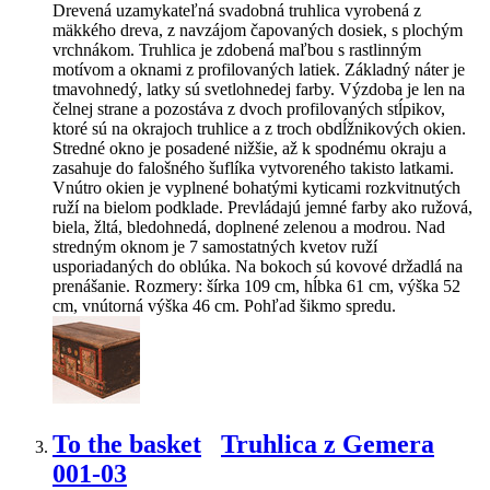
Drevená uzamykateľná svadobná truhlica vyrobená z
mäkkého dreva, z navzájom čapovaných dosiek, s plochým
vrchnákom. Truhlica je zdobená maľbou s rastlinným
motívom a oknami z profilovaných latiek. Základný náter je
tmavohnedý, latky sú svetlohnedej farby. Výzdoba je len na
čelnej strane a pozostáva z dvoch profilovaných stĺpikov,
ktoré sú na okrajoch truhlice a z troch obdĺžnikových okien.
Stredné okno je posadené nižšie, až k spodnému okraju a
zasahuje do falošného šuflíka vytvoreného takisto latkami.
Vnútro okien je vyplnené bohatými kyticami rozkvitnutých
ruží na bielom podklade. Prevládajú jemné farby ako ružová,
biela, žltá, bledohnedá, doplnené zelenou a modrou. Nad
stredným oknom je 7 samostatných kvetov ruží
usporiadaných do oblúka. Na bokoch sú kovové držadlá na
prenášanie. Rozmery: šírka 109 cm, hĺbka 61 cm, výška 52
cm, vnútorná výška 46 cm. Pohľad šikmo spredu.
To the basket
Truhlica z Gemera
001-03