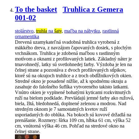
To the basket
Truhlica z Gemera
001-02
stolárstvo
,
truhla
na
šaty
,
maľba na nábytku
,
rastlinná
ornamentika
Drevená uzamykateľná svadobná truhlica vyrobená z
mäkkého dreva, z navzájom čapovaných dosiek, s plochým
vrchnákom. Truhlica je zdobená maľbou s rastlinným
motívom a oknami z profilovaných latiek. Základný náter je
tmavohnedý, latky sú svetlohnedej farby. Výzdoba je len na
čelnej strane a pozostáva z dvoch profilovaných stĺpikov,
ktoré sú na okrajoch truhlice a z troch obdĺžnikových okien.
Stredné okno je posadené nižšie, až k spodnému okraju a
zasahuje do falošného šuflíka vytvoreného takisto latkami.
Vnútro okien je vyplnené bohatými kyticami rozkvitnutých
ruží na bielom podklade. Prevládajú jemné farby ako ružová,
biela, žltá, bledohnedá, doplnené zelenou a modrou. Nad
stredným oknom je 7 samostatných kvetov ruží
usporiadaných do oblúka. Na bokoch sú kovové držadlá na
prenášanie. Rozmery: šírka 109 cm, hĺbka 61 cm, výška 52
cm, vnútorná výška 46 cm. Pohľad na stredové okno na
čelnej strane.