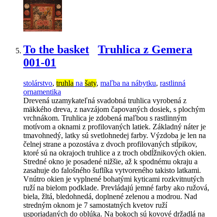
To the basket
Truhlica z Gemera
001-01
stolárstvo
,
truhla
na
šaty
,
maľba na nábytku
,
rastlinná
ornamentika
Drevená uzamykateľná svadobná truhlica vyrobená z
mäkkého dreva, z navzájom čapovaných dosiek, s plochým
vrchnákom. Truhlica je zdobená maľbou s rastlinným
motívom a oknami z profilovaných latiek. Základný náter je
tmavohnedý, latky sú svetlohnedej farby. Výzdoba je len na
čelnej strane a pozostáva z dvoch profilovaných stĺpikov,
ktoré sú na okrajoch truhlice a z troch obdĺžnikových okien.
Stredné okno je posadené nižšie, až k spodnému okraju a
zasahuje do falošného šuflíka vytvoreného takisto latkami.
Vnútro okien je vyplnené bohatými kyticami rozkvitnutých
ruží na bielom podklade. Prevládajú jemné farby ako ružová,
biela, žltá, bledohnedá, doplnené zelenou a modrou. Nad
stredným oknom je 7 samostatných kvetov ruží
usporiadaných do oblúka. Na bokoch sú kovové držadlá na