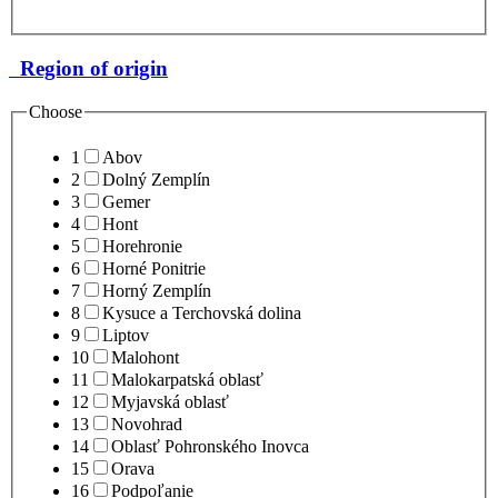
Region of origin
Choose
1
Abov
2
Dolný Zemplín
3
Gemer
4
Hont
5
Horehronie
6
Horné Ponitrie
7
Horný Zemplín
8
Kysuce a Terchovská dolina
9
Liptov
10
Malohont
11
Malokarpatská oblasť
12
Myjavská oblasť
13
Novohrad
14
Oblasť Pohronského Inovca
15
Orava
16
Podpoľanie