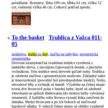
prenášanie. Rozmery: šírka 109 cm, hĺbka 61 cm, výška 52
cm, vnútorná výška 46 cm. Celkový pohľad spredu.
To the basket
Truhlica z Važca 011-
05
stolárstvo
,
truhla
na
šaty
,
maľba na nábytku
,
geometrická
ornamentika
Drevená uzamykateľná svadobná truhlica vyrobená z
mäkkého dreva, z navzájom čapovaných dosiek, s plochým
vrchnákom. Telo truhlice nesú drevené guľaté nohy. Truhlica
je zdobená maľbou s geometrickým motívom. Základný náter
je tmavozelenný (povodný bol pravdepodobne modrý). Nohy,
obvodové lišty a vrchnák sú hnedé. Výzdobu na čelnej strane
tvoria dve štvorcové polia v hnedej farbe, ktoré sú zdobené
vlnovkami na spôsob fládrovania (do mokrej farby vytváraný
ornament). Z každého rohu štvorca vyrastá linka zatočená do
slimáka. Medzi štvorcami a po ich bokoch sú maľované
barokové stĺpiky. V rohoch čelnej strany sú oblúky vyplnené