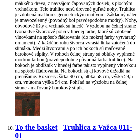
mäkkého dreva, z navzájom čapovaných dosiek, s plochým
vrchnákom. Telo truhlice nesú drevené guľaté nohy. Truhlica
je zdobená maľbou s geometrickým motívom. Základný náter
je tmavozelenný (povodný bol pravdepodobne modrý). Nohy,
obvodové lišty a vrchnák sú hnedé. Výzdobu na čelnej strane
tvoria dve štvorcové polia v hnedej farbe, ktoré sú zdobené
vlnovkami na spôsob fládrovania (do mokrej farby vytváraný
ornament). Z každého rohu štvorca vyrastá linka zatočená do
slimáka. Medzi štvorcami a po ich bokoch sú maľované
barokové stĺpiky. V rohoch čelnej strany sú oblúky vyplnené
modrou farbou (pravdepodobne pôvodná farba truhlice). Na
bokoch je obdĺžnik v hnedej farbe takisto vyplnený vlnovkou
na spôsob fládrovania. Na bokoch sú aj kovové držadlá na
prenášanie. Rozmery: šírka 90 cm, hĺbka 58 cm, výška 59,5
cm, vnútorná výška 54 cm. Pohľad na výzdobu na čelnej
strane - maľovaný barokový stĺpik.
To the basket
Truhlica z Važca 011-
01