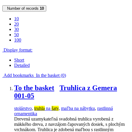
Number of records
10
10
20
30
50
100
Display format:
Short
Detailed
Add bookmarks
In the basket (
0
)
To the basket
Truhlica z Gemera
001-05
stolárstvo
,
truhla
na
šaty
,
maľba na nábytku
,
rastlinná
ornamentika
Drevená uzamykateľná svadobná truhlica vyrobená z
mäkkého dreva, z navzájom čapovaných dosiek, s plochým
vrchnákom. Truhlica je zdobená maľbou s rastlinným