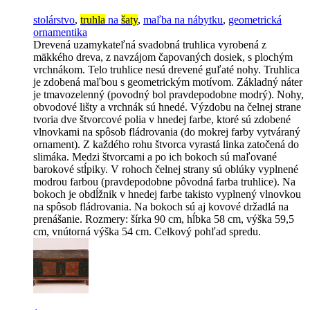
stolárstvo
,
truhla
na
šaty
,
maľba na nábytku
,
geometrická
ornamentika
Drevená uzamykateľná svadobná truhlica vyrobená z
mäkkého dreva, z navzájom čapovaných dosiek, s plochým
vrchnákom. Telo truhlice nesú drevené guľaté nohy. Truhlica
je zdobená maľbou s geometrickým motívom. Základný náter
je tmavozelenný (povodný bol pravdepodobne modrý). Nohy,
obvodové lišty a vrchnák sú hnedé. Výzdobu na čelnej strane
tvoria dve štvorcové polia v hnedej farbe, ktoré sú zdobené
vlnovkami na spôsob fládrovania (do mokrej farby vytváraný
ornament). Z každého rohu štvorca vyrastá linka zatočená do
slimáka. Medzi štvorcami a po ich bokoch sú maľované
barokové stĺpiky. V rohoch čelnej strany sú oblúky vyplnené
modrou farbou (pravdepodobne pôvodná farba truhlice). Na
bokoch je obdĺžnik v hnedej farbe takisto vyplnený vlnovkou
na spôsob fládrovania. Na bokoch sú aj kovové držadlá na
prenášanie. Rozmery: šírka 90 cm, hĺbka 58 cm, výška 59,5
cm, vnútorná výška 54 cm. Celkový pohľad spredu.