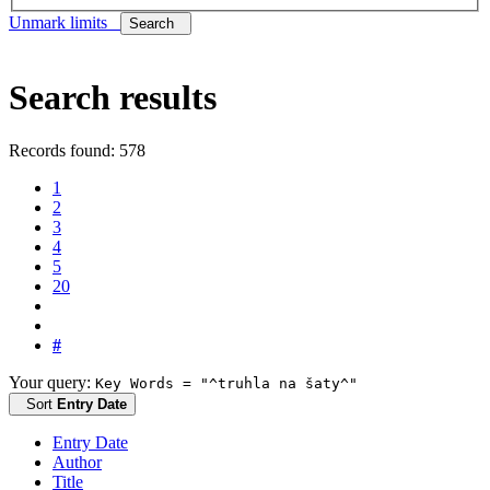
Unmark limits
Search
Search results
Records found: 578
1
2
3
4
5
20
#
Your query:
Key Words = "^truhla na šaty^"
Sort
Entry Date
Entry Date
Author
Title