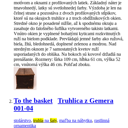
motívom a oknami z profilovaných latiek. Základný náter je
tmavohnedý, latky sú svetlohnedej farby. Výzdoba je len na
čelnej strane a pozostáva z dvoch profilovaných stĺpikov,
ktoré sú na okrajoch truhlice a z troch obdĺžnikových okien.
Stredné okno je posadené nižšie, až k spodnému okraju a
zasahuje do falošného šuflíka vytvoreného takisto latkami.
Vnútro okien je vyplnené bohatými kyticami rozkvitnutých
ruží na bielom podklade. Prevládajú jemné farby ako ružová,
biela, žltá, bledohnedá, doplnené zelenou a modrou. Nad
stredným oknom je 7 samostatných kvetov ruží
usporiadaných do oblúka. Na bokoch sú kovové držadlá na
prenášanie. Rozmery: šírka 109 cm, hĺbka 61 cm, výška 52
cm, vnútorná výška 46 cm. Pohľad zboku.
To the basket
Truhlica z Gemera
001-04
stolárstvo
,
truhla
na
šaty
,
maľba na nábytku
,
rastlinná
ornamentika