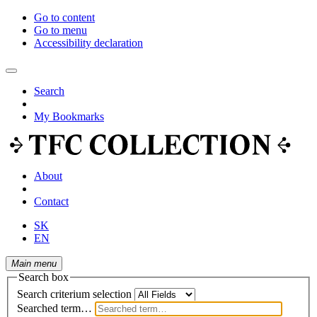
Go to content
Go to menu
Accessibility declaration
Search
My Bookmarks
About
Contact
SK
EN
Main menu
Search box
Search criterium selection
Searched term…