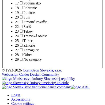
17
Podunajsko
18
Pohronie
19
Ponitrie
20
Spiš
21
Stredné Považie
22
Šariš
23
Tekov
24
Trnavská oblasť
25
Turiec
26
Záhorie
27
Zamagurie
28
Other
29
No category
© 1993-2026
Cosmotron Slovakia, s.r.o.
Webdesign Calder Design Community
Login
Accessibility
Cookie settings