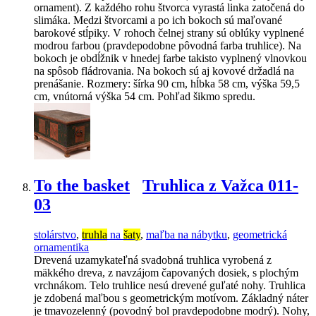
ornament). Z každého rohu štvorca vyrastá linka zatočená do
slimáka. Medzi štvorcami a po ich bokoch sú maľované
barokové stĺpiky. V rohoch čelnej strany sú oblúky vyplnené
modrou farbou (pravdepodobne pôvodná farba truhlice). Na
bokoch je obdĺžnik v hnedej farbe takisto vyplnený vlnovkou
na spôsob fládrovania. Na bokoch sú aj kovové držadlá na
prenášanie. Rozmery: šírka 90 cm, hĺbka 58 cm, výška 59,5
cm, vnútorná výška 54 cm. Pohľad šikmo spredu.
To the basket
Truhlica z Važca 011-
03
stolárstvo
,
truhla
na
šaty
,
maľba na nábytku
,
geometrická
ornamentika
Drevená uzamykateľná svadobná truhlica vyrobená z
mäkkého dreva, z navzájom čapovaných dosiek, s plochým
vrchnákom. Telo truhlice nesú drevené guľaté nohy. Truhlica
je zdobená maľbou s geometrickým motívom. Základný náter
je tmavozelenný (povodný bol pravdepodobne modrý). Nohy,