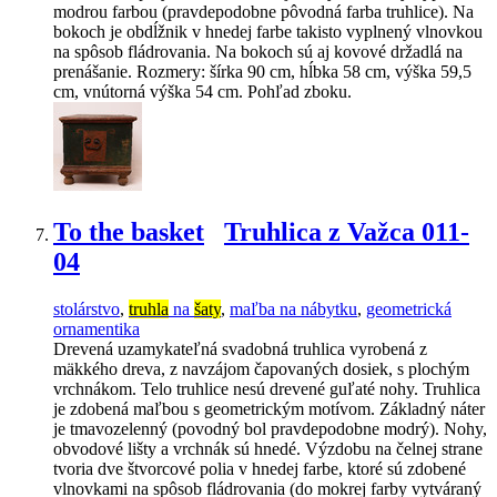
modrou farbou (pravdepodobne pôvodná farba truhlice). Na
bokoch je obdĺžnik v hnedej farbe takisto vyplnený vlnovkou
na spôsob fládrovania. Na bokoch sú aj kovové držadlá na
prenášanie. Rozmery: šírka 90 cm, hĺbka 58 cm, výška 59,5
cm, vnútorná výška 54 cm. Pohľad zboku.
To the basket
Truhlica z Važca 011-
04
stolárstvo
,
truhla
na
šaty
,
maľba na nábytku
,
geometrická
ornamentika
Drevená uzamykateľná svadobná truhlica vyrobená z
mäkkého dreva, z navzájom čapovaných dosiek, s plochým
vrchnákom. Telo truhlice nesú drevené guľaté nohy. Truhlica
je zdobená maľbou s geometrickým motívom. Základný náter
je tmavozelenný (povodný bol pravdepodobne modrý). Nohy,
obvodové lišty a vrchnák sú hnedé. Výzdobu na čelnej strane
tvoria dve štvorcové polia v hnedej farbe, ktoré sú zdobené
vlnovkami na spôsob fládrovania (do mokrej farby vytváraný