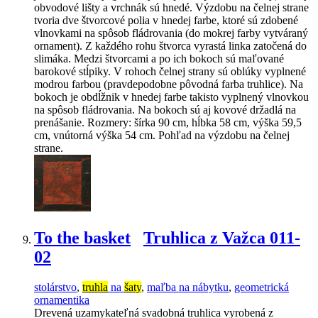
obvodové lišty a vrchnák sú hnedé. Výzdobu na čelnej strane
tvoria dve štvorcové polia v hnedej farbe, ktoré sú zdobené
vlnovkami na spôsob fládrovania (do mokrej farby vytváraný
ornament). Z každého rohu štvorca vyrastá linka zatočená do
slimáka. Medzi štvorcami a po ich bokoch sú maľované
barokové stĺpiky. V rohoch čelnej strany sú oblúky vyplnené
modrou farbou (pravdepodobne pôvodná farba truhlice). Na
bokoch je obdĺžnik v hnedej farbe takisto vyplnený vlnovkou
na spôsob fládrovania. Na bokoch sú aj kovové držadlá na
prenášanie. Rozmery: šírka 90 cm, hĺbka 58 cm, výška 59,5
cm, vnútorná výška 54 cm. Pohľad na výzdobu na čelnej
strane.
To the basket
Truhlica z Važca 011-
02
stolárstvo
,
truhla
na
šaty
,
maľba na nábytku
,
geometrická
ornamentika
Drevená uzamykateľná svadobná truhlica vyrobená z