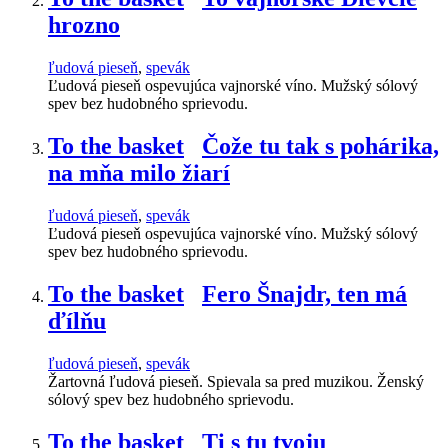
hrozno
ľudová pieseň
,
spevák
Ľudová pieseň ospevujúca vajnorské víno. Mužský sólový
spev bez hudobného sprievodu.
To the basket
Čože tu tak s pohárika,
na mňa milo žiarí
ľudová pieseň
,
spevák
Ľudová pieseň ospevujúca vajnorské víno. Mužský sólový
spev bez hudobného sprievodu.
To the basket
Fero Šnajdr, ten má
ďílňu
ľudová pieseň
,
spevák
Žartovná ľudová pieseň. Spievala sa pred muzikou. Ženský
sólový spev bez hudobného sprievodu.
To the basket
Ti s tu tvoju