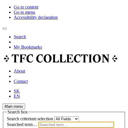
Go to content
Go to menu
Accessibility declaration
Search
My Bookmarks
About
Contact
SK
EN
Main menu
Search box
Search criterium selection
Searched term…