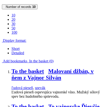
Number of records
10
10
20
30
50
100
Display format:
Short
Detailed
Add bookmarks
In the basket (
0
)
To the basket
Malovaní džbán, v
ňem z Vajnor Silván
ľudová pieseň
,
spevák
Ľudová pieseň ospevujúca vajnorské víno. Mužský sólový
spev bez hudobného sprievodu.
To the basket
To vajnorske Ďievčie