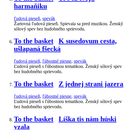
harmaňiku
ľudová pieseň
,
spevák
Žartovná ľudová pieseň. Spievala sa pred muzikou. Ženský
sólový spev bez hudobného sprievodu.
To the basket
K susedovum cesta,
ušlapaná fšecká
ľudová pieseň
,
ľúbostné piesne
,
spevák
Ľudová pieseň s ľúbostnou tematikou. Ženský sólový spev
bez hudobného sprievodu.
To the basket
Z jednej strani jazera
ľudová pieseň
,
ľúbostné piesne
,
spevák
Ľudová pieseň s ľúbostnou tematikou. Ženský sólový spev
bez hudobného sprievodu.
To the basket
Líška tis nám húski
vzala