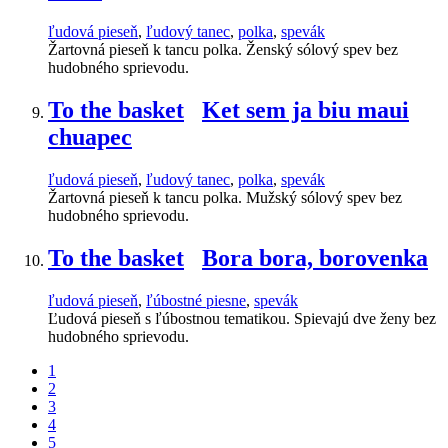
ľudová pieseň
,
ľudový tanec
,
polka
,
spevák
Žartovná pieseň k tancu polka. Ženský sólový spev bez
hudobného sprievodu.
To the basket
Ket sem ja biu maui
chuapec
ľudová pieseň
,
ľudový tanec
,
polka
,
spevák
Žartovná pieseň k tancu polka. Mužský sólový spev bez
hudobného sprievodu.
To the basket
Bora bora, borovenka
ľudová pieseň
,
ľúbostné piesne
,
spevák
Ľudová pieseň s ľúbostnou tematikou. Spievajú dve ženy bez
hudobného sprievodu.
1
2
3
4
5