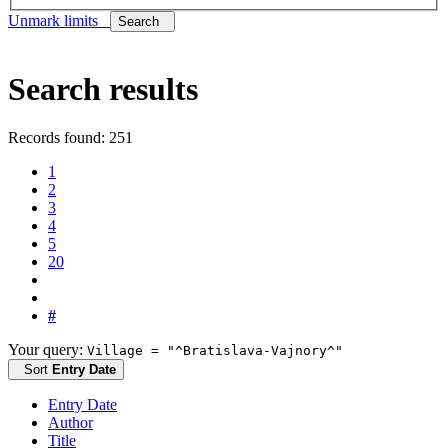
Unmark limits
Search
Search results
Records found: 251
1
2
3
4
5
20
#
Your query:
Village = "^Bratislava-Vajnory^"
Sort
Entry Date
Entry Date
Author
Title