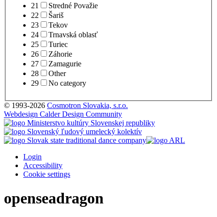
21
Stredné Považie
22
Šariš
23
Tekov
24
Trnavská oblasť
25
Turiec
26
Záhorie
27
Zamagurie
28
Other
29
No category
© 1993-2026
Cosmotron Slovakia, s.r.o.
Webdesign Calder Design Community
Login
Accessibility
Cookie settings
openseadragon