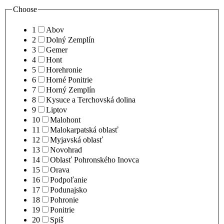
Choose
1
Abov
2
Dolný Zemplín
3
Gemer
4
Hont
5
Horehronie
6
Horné Ponitrie
7
Horný Zemplín
8
Kysuce a Terchovská dolina
9
Liptov
10
Malohont
11
Malokarpatská oblasť
12
Myjavská oblasť
13
Novohrad
14
Oblasť Pohronského Inovca
15
Orava
16
Podpoľanie
17
Podunajsko
18
Pohronie
19
Ponitrie
20
Spiš