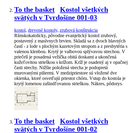
To the basket
Kostol všetkých
svätých v Tvrdošíne 001-03
kostol
,
drevené kostoly
,
zrubová konštrukcia
Rímskokatolícky, pôvodne evanjelický kostol zrubový,
postavený z masívnych brvien. Skladá sa z dvoch hlavných
častí - z lode s plochým kazetovým stropom a z presbytéria s
valenou klenbou. Krytý je valbovou splývavou strechou. V
priečelí je posadená vežička obitá doskami a ukončená
kužeľovitou strieškou s krížom. Kríž je osadený aj v opačnej
časti strechy. Nižšie položená strecha je podopretá
murovanými piliermi. V medzipriestore sú vložené dve
okienka, ktoré osvetľujú priestor chóru. Vstup do kostola je
krytý lomenou zašindľovanou strieškou. Nákres, pôdorys.
To the basket
Kostol všetkých
svätých v Tvrdošíne 001-02