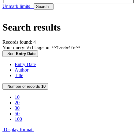
Unmark limits
Search
Search results
Records found: 4
Your query:
Village = "^Tvrdošín^"
Sort
Entry Date
Entry Date
Author
Title
Number of records
10
10
20
30
50
100
Display format: