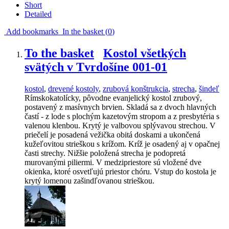
Short
Detailed
Add bookmarks
In the basket (
0
)
To the basket
Kostol všetkých
svätých v Tvrdošíne 001-01
kostol
,
drevené kostoly
,
zrubová konštrukcia
,
strecha
,
šindeľ
Rímskokatolícky, pôvodne evanjelický kostol zrubový,
postavený z masívnych brvien. Skladá sa z dvoch hlavných
častí - z lode s plochým kazetovým stropom a z presbytéria s
valenou klenbou. Krytý je valbovou splývavou strechou. V
priečelí je posadená vežička obitá doskami a ukončená
kužeľovitou strieškou s krížom. Kríž je osadený aj v opačnej
časti strechy. Nižšie položená strecha je podopretá
murovanými piliermi. V medzipriestore sú vložené dve
okienka, ktoré osvetľujú priestor chóru. Vstup do kostola je
krytý lomenou zašindľovanou strieškou.