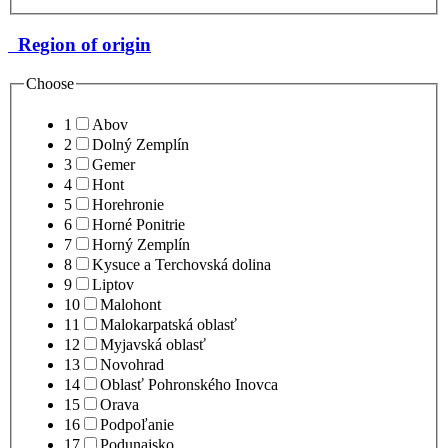
Region of origin
Choose
1
Abov
2
Dolný Zemplín
3
Gemer
4
Hont
5
Horehronie
6
Horné Ponitrie
7
Horný Zemplín
8
Kysuce a Terchovská dolina
9
Liptov
10
Malohont
11
Malokarpatská oblasť
12
Myjavská oblasť
13
Novohrad
14
Oblasť Pohronského Inovca
15
Orava
16
Podpoľanie
17
Podunajsko