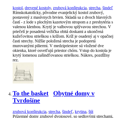
kostol
,
drevené kostoly
,
zrubová konštrukcia
,
strecha
,
šindeľ
Rímskokatolícky, pôvodne evanjelický kostol zrubový,
postavený z masívnych brvien. Skladá sa z dvoch hlavných
častí - z lode s plochým kazetovým stropom a z presbytéria s
valenou klenbou. Krytý je valbovou splývavou strechou. V
priečelí je posadená vežička obitá doskami a ukončená
kužeľovitou strieškou s krížom. Kríž je osadený aj v opačnej
časti strechy. Nižšie položená strecha je podopretá
murovanými piliermi. V medzipriestore sú vložené dve
okienka, ktoré osvetľujú priestor chóru. Vstup do kostola je
krytý lomenou zašindľovanou strieškou. Nákres, pozdĺžny
rez.
To the basket
Obytné domy v
Tvrdošíne
zrubová konštrukcia
,
strecha
,
šindeľ
,
krytina
,
štít
Prízemné domy zrubové dvojosové, so sedlovými strechami,