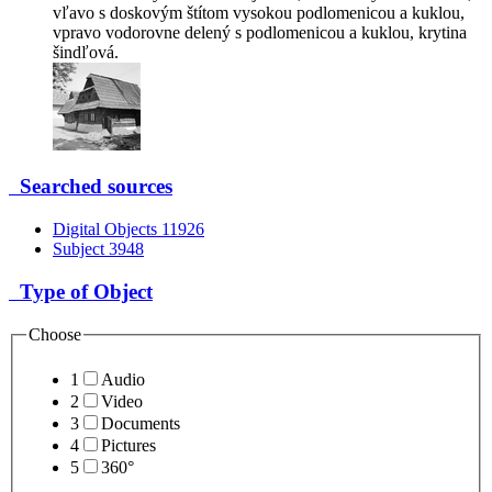
vľavo s doskovým štítom vysokou podlomenicou a kuklou,
vpravo vodorovne delený s podlomenicou a kuklou, krytina
šindľová.
Searched sources
Digital Objects
11926
Subject
3948
Type of Object
Choose
1
Audio
2
Video
3
Documents
4
Pictures
5
360°