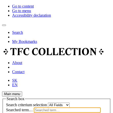
Go to content
Go to menu
Accessibility declaration
Search
My Bookmarks
About
Contact
SK
EN
Main menu
Search box
Search criterium selection
Searched term…