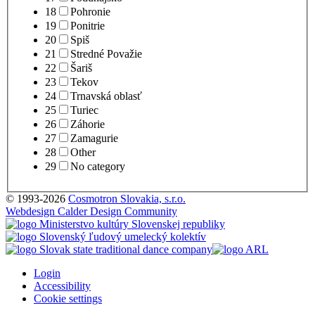
18
Pohronie
19
Ponitrie
20
Spiš
21
Stredné Považie
22
Šariš
23
Tekov
24
Trnavská oblasť
25
Turiec
26
Záhorie
27
Zamagurie
28
Other
29
No category
© 1993-2026
Cosmotron Slovakia, s.r.o.
Webdesign Calder Design Community
Login
Accessibility
Cookie settings