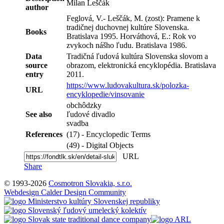
Milan Leščák
author
Feglová, V.- Leščák, M. (zost): Pramene k
tradičnej duchovnej kultúre Slovenska.
Books
Bratislava 1995. Horváthová, E.: Rok vo
zvykoch nášho ľudu. Bratislava 1986.
Data
Tradičná ľudová kultúra Slovenska slovom a
source
obrazom, elektronická encyklopédia. Bratislava
entry
2011.
https://www.ludovakultura.sk/polozka-
URL
encyklopedie/vinsovanie
obchôdzky
See also
ľudové divadlo
svadba
References
(17) - Encyclopedic Terms
(49) - Digital Objects
URL
Share
© 1993-2026
Cosmotron Slovakia, s.r.o.
Webdesign Calder Design Community