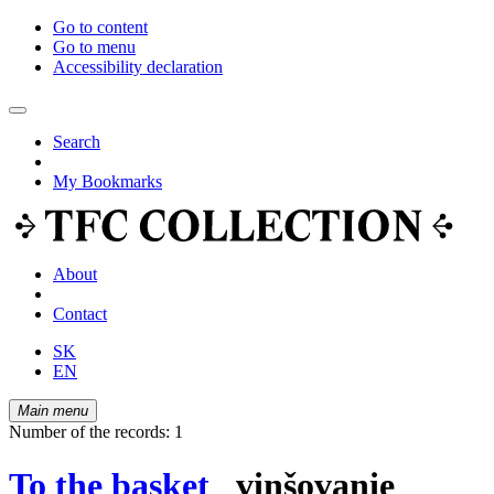
Go to content
Go to menu
Accessibility declaration
Search
My Bookmarks
About
Contact
SK
EN
Main menu
Number of the records: 1
To the basket
vinšovanie