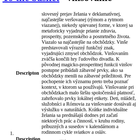
slovesný prejav želania v deklamatívnej,
najčastejšie veršovanej (rýmom a rytmom
viazanej), niekedy spievanej forme, v ktorej sa
metaforicky vyjadruje prianie zdravia,
prosperity, pozemského a posmrtného života.
Viazalo sa najčastejšie na obchôdzky. Vinše
predstavovali výrazný funkčný znak,
vyjadrujúci zmysel obchôdzok. Vinšovaním
zväčša končili hry ľudového divadla. K
pôvodnej magicko-prosperitnej funkcii vinšov
postupne pribúdali zábavné prvky, ako sa
Descripton
obchôdzky menili na zábavné príležitosti. Pre
pochopenie ich významu preto treba poznať
kontext, v ktorom sa používajú. Vinšovanie pri
obchôdzkach malo širšiu spoločenskú platnosť,
zahrňovalo prvky lokálnej etikety. Deti, mládež,
služobníci a Rómovia za vinšovanie dostávali aj
výslužku v naturáliách. Krátke individuálne
želania sa prednášajú dodnes pri začatí
niektorých prác a činností, v kruhu rodiny,
príbuzných a susedov v kalendárnom a
rodinnom cykle sviatkov a osláv.
Description