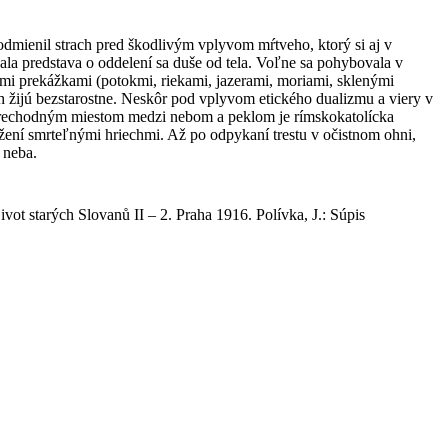
dmienil strach pred škodlivým vplyvom mŕtveho, ktorý si aj v
la predstava o oddelení sa duše od tela. Voľne sa pohybovala v
nými prekážkami (potokmi, riekami, jazerami, moriami, sklenými
h žijú bezstarostne. Neskôr pod vplyvom etického dualizmu a viery v
e. Prechodným miestom medzi nebom a peklom je rímskokatolícka
ťažení smrteľnými hriechmi. Až po odpykaní trestu v očistnom ohni,
 neba.
ivot starých Slovanů II – 2. Praha 1916. Polívka, J.: Súpis