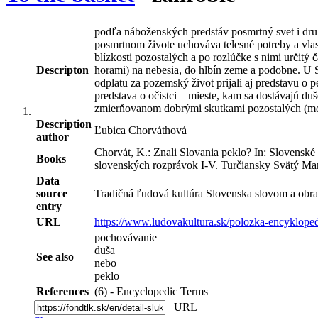
podľa náboženských predstáv posmrtný svet i dru
posmrtnom živote uchováva telesné potreby a vlas
blízkosti pozostalých a po rozlúčke s nimi určitý
Descripton
horami) na nebesia, do hlbín zeme a podobne. U S
odplatu za pozemský život prijali aj predstavu o
predstava o očistci – mieste, kam sa dostávajú du
zmierňovanom dobrými skutkami pozostalých (modli
Description
Ľubica Chorváthová
author
Chorvát, K.: Znali Slovania peklo? In: Slovenské p
Books
slovenských rozprávok I-V. Turčiansky Svätý Mar
Data
source
Tradičná ľudová kultúra Slovenska slovom a obra
entry
URL
https://www.ludovakultura.sk/polozka-encykloped
pochovávanie
duša
See also
nebo
peklo
References
(6) - Encyclopedic Terms
URL