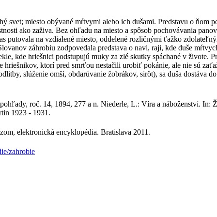
hý svet; miesto obývané mŕtvymi alebo ich dušami. Predstavu o ňom po
tnosti ako zaživa. Bez ohľadu na miesto a spôsob pochovávania panova
 čas putovala na vzdialené miesto, oddelené rozličnými ťažko zdolateľ
lovanov záhrobiu zodpovedala predstava o navi, raji, kde duše mŕtvyc
 pekle, kde hriešnici podstupujú muky za zlé skutky spáchané v život
še hriešnikov, ktorí pred smrťou nestačili urobiť pokánie, ale nie sú za
tby, slúženie omší, obdarúvanie žobrákov, sirôt), sa duša dostáva do
ohľady, roč. 14, 1894, 277 a n. Niederle, L.: Víra a náboženství. In: Ž
tin 1923 - 1931.
zom, elektronická encyklopédia. Bratislava 2011.
ie/zahrobie