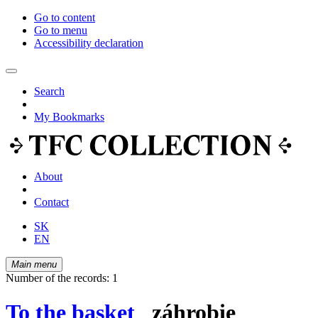
Go to content
Go to menu
Accessibility declaration
Search
My Bookmarks
About
Contact
SK
EN
Main menu
Number of the records: 1
To the basket
záhrobie