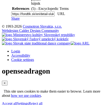
hájnik
References
(5) - Encyclopedic Terms
URL
Share
© 1993-2026
Cosmotron Slovakia, s.r.o.
Webdesign Calder Design Community
Login
Accessibility
Cookie settings
openseadragon
×
This site uses cookies to make them easier to browse. Learn more
about
how we use cookies
.
Accept all
Settings
Reject all