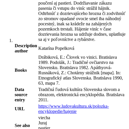
poučení aj pastieri. Dodržiavanie zákazu
pasenia či vstupu do viníc strážil hájnik.
Odtrhnúť z dozrievajúceho hrozna či zodvihnúť
zo stromov opadané ovocie smel iba náhodný
pocestný, inak sa krádeže na zahájených
pozemkoch trestali. Hájenie viníc v čase
dozrievania hrozna sa udržuje dodnes, uplatňuje
sa aj v poľovníctve a rybárstve.
Description
Katarína Popelková
author
Drábiková, E.: Človek vo vinici. Bratislava
1989. Podolák, J.: Tradičné ovčiarstvo na
Slovensku. Bratislava 1982. Apáthyová-
Books
Rusnáková, Z.: Chotárny strážnik [mapa]. In:
Etnografický atlas Slovenska. Bratislava 1990,
63, mapa 7.
Data
Tradičná ľudová kultúra Slovenska slovom a
source
obrazom, elektronická encyklopédia. Bratislava
entry
2011.
https://www.ludovakultura.sk/polozka-
URL
encyklopedie/hajenie
viecha
Juraj
See also
pastier