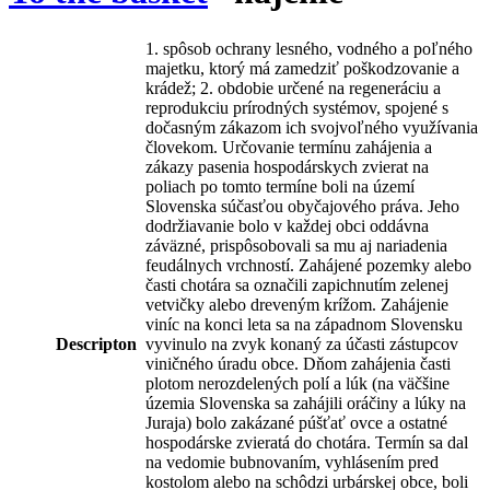
1. spôsob ochrany lesného, vodného a poľného
majetku, ktorý má zamedziť poškodzovanie a
krádež; 2. obdobie určené na regeneráciu a
reprodukciu prírodných systémov, spojené s
dočasným zákazom ich svojvoľného využívania
človekom. Určovanie termínu zahájenia a
zákazy pasenia hospodárskych zvierat na
poliach po tomto termíne boli na území
Slovenska súčasťou obyčajového práva. Jeho
dodržiavanie bolo v každej obci oddávna
záväzné, prispôsobovali sa mu aj nariadenia
feudálnych vrchností. Zahájené pozemky alebo
časti chotára sa označili zapichnutím zelenej
vetvičky alebo dreveným krížom. Zahájenie
viníc na konci leta sa na západnom Slovensku
Descripton
vyvinulo na zvyk konaný za účasti zástupcov
viničného úradu obce. Dňom zahájenia časti
plotom nerozdelených polí a lúk (na väčšine
územia Slovenska sa zahájili oráčiny a lúky na
Juraja) bolo zakázané púšťať ovce a ostatné
hospodárske zvieratá do chotára. Termín sa dal
na vedomie bubnovaním, vyhlásením pred
kostolom alebo na schôdzi urbárskej obce, boli