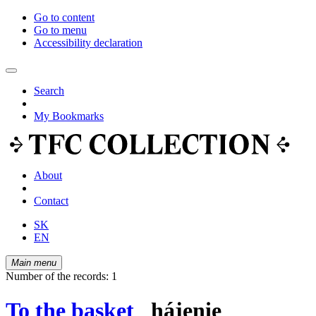
Go to content
Go to menu
Accessibility declaration
Search
My Bookmarks
About
Contact
SK
EN
Main menu
Number of the records: 1
To the basket
hájenie