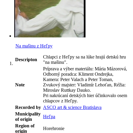
Na mašinu z Heľpy
Chlapci z Heľpy sa na lúke hrajú detskú hru
Descripton
"na mašinu".
Príprava a výber materiálu: Mária Mázorová,
Odborný poradca: Kliment Ondrejka,
Kamera: Peter Valach a Peter Toman,
Note
Zvukový majster: Vladimír Lehoťan, Réžia:
Miroslav Ruttkay Dauko.
Pri nakrúcaní detských hier účinkovalo osem
chlapcov z Heľpy.
Recorded by
ASCO art & science Bratislava
Municipality
Heľpa
of origin
Region of
Horehronie
origin