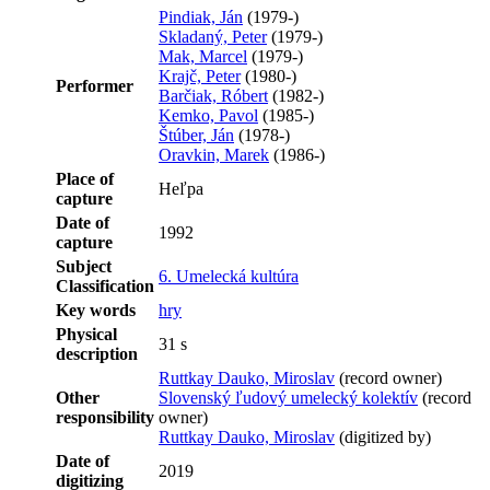
Pindiak, Ján
(1979-)
Skladaný, Peter
(1979-)
Mak, Marcel
(1979-)
Krajč, Peter
(1980-)
Performer
Barčiak, Róbert
(1982-)
Kemko, Pavol
(1985-)
Štúber, Ján
(1978-)
Oravkin, Marek
(1986-)
Place of
Heľpa
capture
Date of
1992
capture
Subject
6. Umelecká kultúra
Classification
Key words
hry
Physical
31 s
description
Ruttkay Dauko, Miroslav
(record owner)
Other
Slovenský ľudový umelecký kolektív
(record
responsibility
owner)
Ruttkay Dauko, Miroslav
(digitized by)
Date of
2019
digitizing