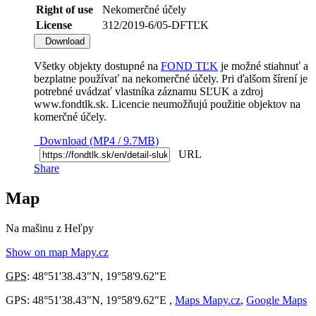
Right of use
Nekomerčné účely
License
312/2019-6/05-DFTĽK
Download
Všetky objekty dostupné na
FOND TĽK
je možné stiahnuť a
bezplatne používať na nekomerčné účely. Pri ďalšom šírení je
potrebné uvádzať vlastníka záznamu SĽUK a zdroj
www.fondtlk.sk. Licencie neumožňujú použitie objektov na
komerčné účely.
Download (MP4 / 9.7MB)
URL
Share
Map
Na mašinu z Heľpy
Show on map Mapy.cz
GPS
:
48°51'38.43"N
,
19°58'9.62"E
GPS: 48°51'38.43"N, 19°58'9.62"E ,
Maps Mapy.cz
,
Google Maps