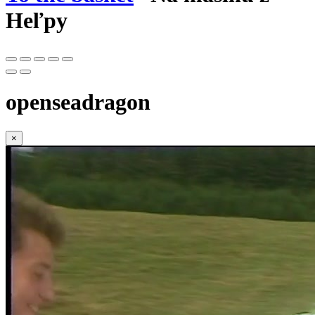
Heľpy
openseadragon
×