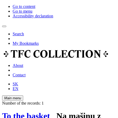
Go to content
Go to menu
Accessibility declaration
Search
My Bookmarks
About
Contact
SK
EN
Main menu
Number of the records: 1
To the basket
Na mašinu z