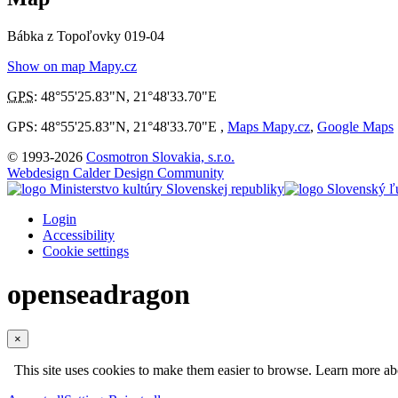
Bábka z Topoľovky 019-04
Show on map Mapy.cz
GPS
:
48°55'25.83"N
,
21°48'33.70"E
GPS: 48°55'25.83"N, 21°48'33.70"E ,
Maps Mapy.cz
,
Google Maps
© 1993-2026
Cosmotron Slovakia, s.r.o.
Webdesign Calder Design Community
Login
Accessibility
Cookie settings
openseadragon
×
This site uses cookies to make them easier to browse. Learn more a