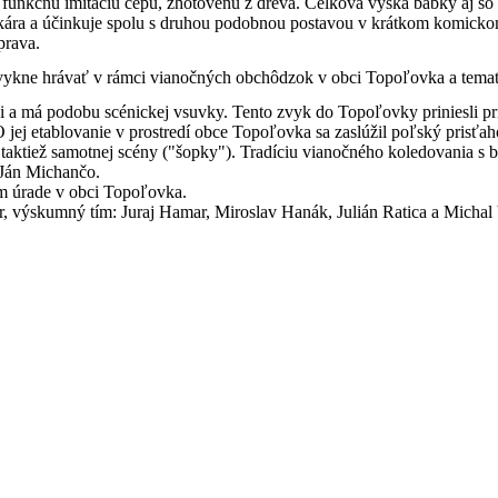
 funkčnú imitáciu cepu, zhotovenú z dreva. Celková výška bábky aj so
tkára a účinkuje spolu s druhou podobnou postavou v krátkom komicko
prava.
vykne hrávať v rámci vianočných obchôdzok v obci Topoľovka a temat
a má podobu scénickej vsuvky. Tento zvyk do Topoľovky priniesli pris
jej etablovanie v prostredí obce Topoľovka sa zaslúžil poľský prisťah
taktiež samotnej scény ("šopky"). Tradíciu vianočného koledovania 
 Ján Michančo.
m úrade v obci Topoľovka.
, výskumný tím: Juraj Hamar, Miroslav Hanák, Julián Ratica a Michal 