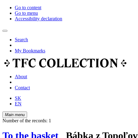
Go to content
Go to menu
Accessibility declaration
Search
My Bookmarks
About
Contact
SK
EN
Main menu
Number of the records: 1
To the basket
Bábka z Topoľov