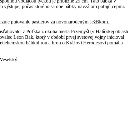
 spodnou vodiacou tyčkou je približne 29 cm. Táto bábka v
m výstupe, počas ktorého sa obe bábky navzájom pobijú cepmi.
izuje putovanie pastierov za novonarodeným Ježiškom.
ťahovalci z Poľska z okolia mesta Przemyśl (v Halíčskej oblasti
ovalec Leon Bak, ktorý v období prvej svetovej vojny inicioval
s betlehemskou bábkohrou a hrou o Kráľovi Herodesovi pomáha
Veselský.