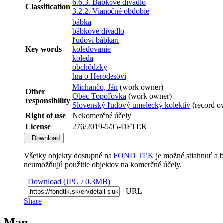
6.6.3. Bábkové divadlo
Classification
3.2.2. Vianočné obdobie
bábka
bábkové divadlo
ľudoví bábkari
Key words
koledovanie
koleda
obchôdzky
hra o Herodesovi
Michančo, Ján
(work owner)
Other
Obec Topoľovka
(work owner)
responsibility
Slovenský ľudový umelecký kolektív
(record o
Right of use
Nekomerčné účely
License
276/2019-5/05-DFTĽK
Download
Všetky objekty dostupné na
FOND TĽK
je možné stiahnuť a 
neumožňujú použitie objektov na komerčné účely.
Download (JPG / 0.3MB)
URL
Share
Map