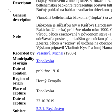
čiapky, zhotovenú z hnedej kože. V rukách drží
Descripton
betlehemskej bábkohre reprezentuje postavu bi
Bočný pohľad na bábku s vodiacim drievkom s
General
Vianočná betlehemská bábkohra ("šopka") sa z
description
Bábkohra je súčasťou hry o Kráľovi Herodesovi 
Rakúsko-Uhorska) približne okolo roku 1900. O 
výrobu bábok (zachované v pôvodnom stave) a 
Note
udržiavať a posúva ju mladším generáciám pán
Zbierka bábok a "šopka" sú uložené na obecno
Výskum pripravil Vladimír Kyseľ a Juraj Hamar
Recorded by
Veselský, Michal
(1980-)
Municipality
Topoľovka
of origin
Date of
približne 1916
creation
Region of
Horný Zemplín
origin
Place of
Topoľovka
capture
Date of
22.10.2019
capture
5.2.1. Rezbárstvo
Subject