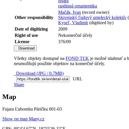
fujara
rastlinná ornamentika
Mačák, Ivan
(record owner)
Other responsibility
Slovenský ľudový umelecký kolektív
(
Kyseľ, Vladimír
(digitized by)
Date of digitizing
2009
Right of use
Nekomerčné účely
License
376/09
Download
Všetky objekty dostupné na
FOND TĽK
je možné stiahnuť a 
neumožňujú použitie objektov na komerčné účely.
Download (JPG / 0.7MB)
URL
Share
Map
Fujara Ľubomíra Páričku 001-03
Show on map Mapy.cz
GPS
:
49°4'4.67"N
,
18°55'36.32"E