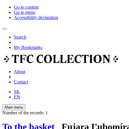
Go to content
Go to menu
Accessibility declaration
Search
My Bookmarks
About
Contact
SK
EN
Main menu
Number of the records: 1
To the basket
Fujara Ľubomíra 