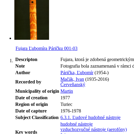
Fujara Ľubomíra Páričku 001-03
Descripton
Fujara, ktorá je zdobená geometrickým
Note
Fotografia bola zaznamenaná v rámci 
Author
Párička, Ľubomír
(1954-)
Mačák, Ivan
(1935-2016)
Recorded by
Červeňanský
Municipality of origin
Martin
Date of creation
1977
Region of origin
Turiec
Date of capture
1976-1978
Subject Classification
6.3.1. Ľudové hudobné nástroje
hudobné nástroje
vzduchozvučné nástroje (aerofóny)
Key words