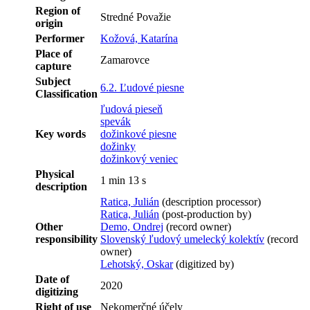
Region of
Stredné Považie
origin
Performer
Kožová, Katarína
Place of
Zamarovce
capture
Subject
6.2. Ľudové piesne
Classification
ľudová pieseň
spevák
Key words
dožinkové piesne
dožinky
dožinkový veniec
Physical
1 min 13 s
description
Ratica, Julián
(description processor)
Ratica, Julián
(post-production by)
Other
Demo, Ondrej
(record owner)
responsibility
Slovenský ľudový umelecký kolektív
(record
owner)
Lehotský, Oskar
(digitized by)
Date of
2020
digitizing
Right of use
Nekomerčné účely