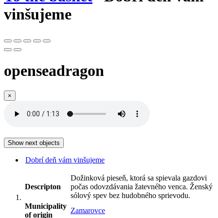
vinšujeme
openseadragon
×
Show next objects
Dobrí deň vám vinšujeme
Dožinková pieseň, ktorá sa spievala gazdovi
Descripton
počas odovzdávania žatevného venca. Ženský
sólový spev bez hudobného sprievodu.
Municipality
Zamarovce
of origin