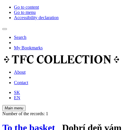
Go to content
Go to menu
Accessibility declaration
Search
My Bookmarks
About
Contact
SK
EN
Main menu
Number of the records: 1
To the basket
Dobrí deň vám