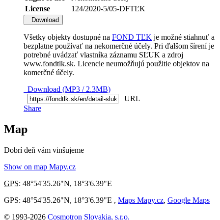
License
124/2020-5/05-DFTĽK
Download
Všetky objekty dostupné na
FOND TĽK
je možné stiahnuť a
bezplatne používať na nekomerčné účely. Pri ďalšom šírení je
potrebné uvádzať vlastníka záznamu SĽUK a zdroj
www.fondtlk.sk. Licencie neumožňujú použitie objektov na
komerčné účely.
Download (MP3 / 2.3MB)
URL
Share
Map
Dobrí deň vám vinšujeme
Show on map Mapy.cz
GPS
:
48°54'35.26"N
,
18°3'6.39"E
GPS: 48°54'35.26"N, 18°3'6.39"E ,
Maps Mapy.cz
,
Google Maps
© 1993-2026
Cosmotron Slovakia, s.r.o.