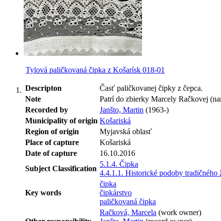
Tylová paličkovaná čipka z Košarísk 018-01
Descripton
Časť paličkovanej čipky z čepca.
Note
Patrí do zbierky Marcely Račkovej (nar
Recorded by
Janšto, Martin
(1963-)
Municipality of origin
Košariská
Region of origin
Myjavská oblasť
Place of capture
Košariská
Date of capture
16.10.2016
5.1.4. Čipka
Subject Classification
4.4.1.1. Historické podoby tradičného
čipka
Key words
čipkárstvo
paličkovaná čipka
Račková, Marcela
(work owner)