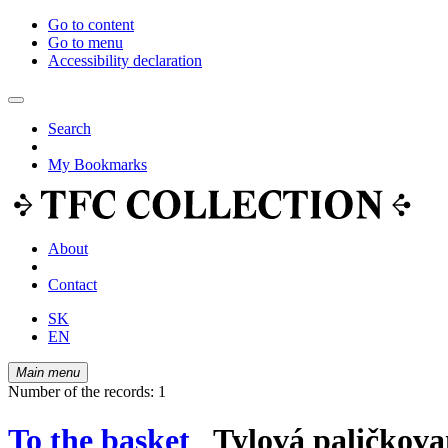
Go to content
Go to menu
Accessibility declaration
Search
My Bookmarks
About
Contact
SK
EN
Main menu
Number of the records: 1
To the basket
Tylová paličkovan