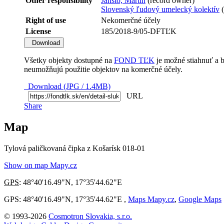
Other responsibility
Janšto, Martin
(record owner)
Slovenský ľudový umelecký kolektív
(
Right of use
Nekomerčné účely
License
185/2018-9/05-DFTĽK
Download
Všetky objekty dostupné na
FOND TĽK
je možné stiahnuť a 
neumožňujú použitie objektov na komerčné účely.
Download (JPG / 1.4MB)
URL
Share
Map
Tylová paličkovaná čipka z Košarísk 018-01
Show on map Mapy.cz
GPS
:
48°40'16.49"N
,
17°35'44.62"E
GPS: 48°40'16.49"N, 17°35'44.62"E ,
Maps Mapy.cz
,
Google Maps
© 1993-2026
Cosmotron Slovakia, s.r.o.