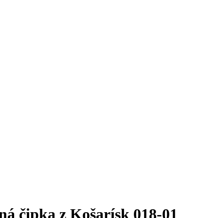
á čipka z Košarísk 018-01