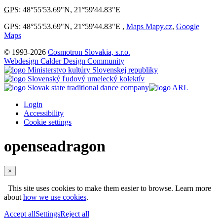
GPS
:
48°55'53.69"N
,
21°59'44.83"E
GPS: 48°55'53.69"N, 21°59'44.83"E ,
Maps Mapy.cz
,
Google
Maps
© 1993-2026
Cosmotron Slovakia, s.r.o.
Webdesign Calder Design Community
Login
Accessibility
Cookie settings
openseadragon
×
This site uses cookies to make them easier to browse. Learn more
about
how we use cookies
.
Accept all
Settings
Reject all