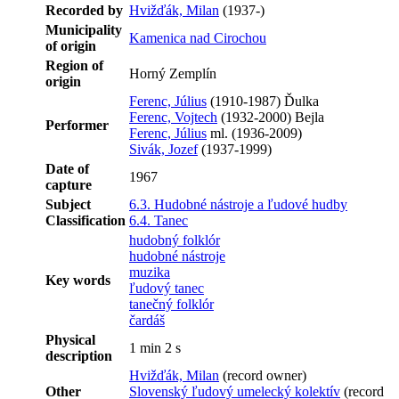
Recorded by
Hvižďák, Milan
(1937-)
Municipality
Kamenica nad Cirochou
of origin
Region of
Horný Zemplín
origin
Ferenc, Július
(1910-1987) Ďulka
Ferenc, Vojtech
(1932-2000) Bejla
Performer
Ferenc, Július
ml. (1936-2009)
Sivák, Jozef
(1937-1999)
Date of
1967
capture
Subject
6.3. Hudobné nástroje a ľudové hudby
Classification
6.4. Tanec
hudobný folklór
hudobné nástroje
muzika
Key words
ľudový tanec
tanečný folklór
čardáš
Physical
1 min 2 s
description
Hvižďák, Milan
(record owner)
Other
Slovenský ľudový umelecký kolektív
(record