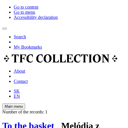
Go to content
Go to menu
Accessibility declaration
Search
My Bookmarks
About
Contact
SK
EN
Main menu
Number of the records: 1
To the basket
Melódia z