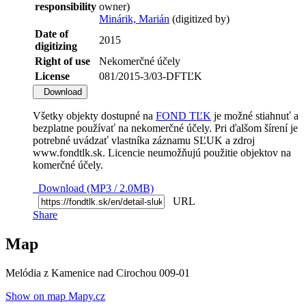
responsibility
owner)
Minárik, Marián
(digitized by)
Date of
2015
digitizing
Right of use
Nekomerčné účely
License
081/2015-3/03-DFTĽK
Download
Všetky objekty dostupné na
FOND TĽK
je možné stiahnuť a
bezplatne používať na nekomerčné účely. Pri ďalšom šírení je
potrebné uvádzať vlastníka záznamu SĽUK a zdroj
www.fondtlk.sk. Licencie neumožňujú použitie objektov na
komerčné účely.
Download (MP3 / 2.0MB)
URL
Share
Map
Melódia z Kamenice nad Cirochou 009-01
Show on map Mapy.cz