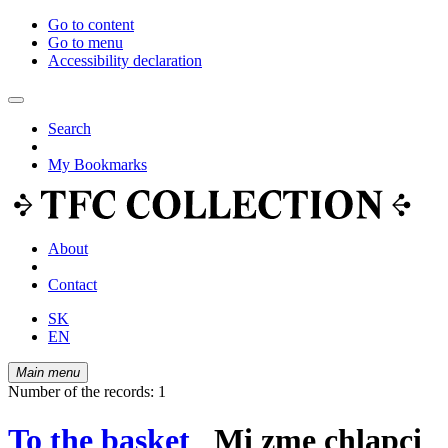
Go to content
Go to menu
Accessibility declaration
Search
My Bookmarks
About
Contact
SK
EN
Main menu
Number of the records: 1
To the basket
Mi zme chlapci