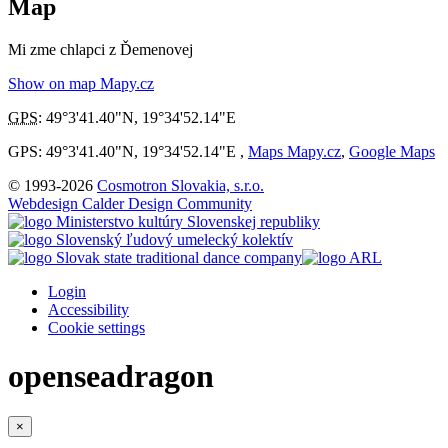
Map
Mi zme chlapci z Ďemenovej
Show on map Mapy.cz
GPS
:
49°3'41.40"N
,
19°34'52.14"E
GPS: 49°3'41.40"N, 19°34'52.14"E ,
Maps Mapy.cz
,
Google Maps
© 1993-2026
Cosmotron Slovakia, s.r.o.
Webdesign Calder Design Community
Login
Accessibility
Cookie settings
openseadragon
×