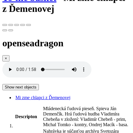
z Ďemenovej
openseadragon
×
Show next objects
Mi zme chlapci z Ďemenovej
Mládenecká ľudová pieseň. Spieva Ján
Demenčík. Hrá ľudová hudba Vladimíra
Descripton
Chebeňa v zložení: Vladimír Chebeň - prim,
Michal Tomko - kontry, Ondrej Macík - basa.
Nahrávka je súčasťou archívu Svetozára