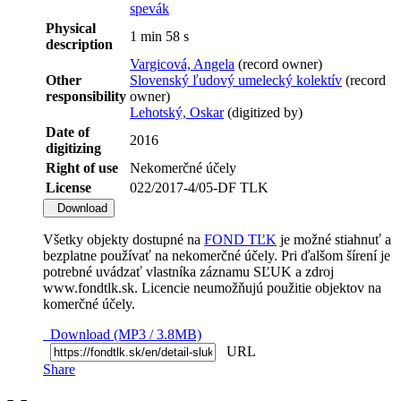
spevák
Physical
1 min 58 s
description
Vargicová, Angela
(record owner)
Other
Slovenský ľudový umelecký kolektív
(record
responsibility
owner)
Lehotský, Oskar
(digitized by)
Date of
2016
digitizing
Right of use
Nekomerčné účely
License
022/2017-4/05-DF TLK
Download
Všetky objekty dostupné na
FOND TĽK
je možné stiahnuť a
bezplatne používať na nekomerčné účely. Pri ďalšom šírení je
potrebné uvádzať vlastníka záznamu SĽUK a zdroj
www.fondtlk.sk. Licencie neumožňujú použitie objektov na
komerčné účely.
Download (MP3 / 3.8MB)
URL
Share