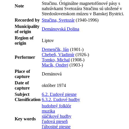
Stračinu. Originálne magnetofónové pásy s
Note
nahrávkami Svetozára Stračinu sú uložené v
Stredoslovenskom múzeu v Banskej Bystrici.
Recorded by
Stračina, Svetozár
(1940-1996)
Municipality
Demänovská Dolina
of origin
Region of
Liptov
origin
Demenčík, Ján
(1901-)
Chebeň, Vladimír
(1926-)
Performer
Tomko, Michal
(1908-)
Macík, Ondrej
(1903-)
Place of
Demänová
capture
Date of
október 1974
capture
Subject
6.2. Ľudové piesne
Classification
6.3.2. Ľudové hudby
hudobný folklór
muzika
sláčikové hudby
Key words
ľudová pieseň
ľúbostné piesne