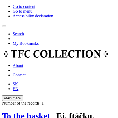
Go to content
Go to menu
Accessibility declaration
Search
My Bookmarks
About
Contact
SK
EN
Main menu
Number of the records: 1
To the basket
Ej, ftáčku,