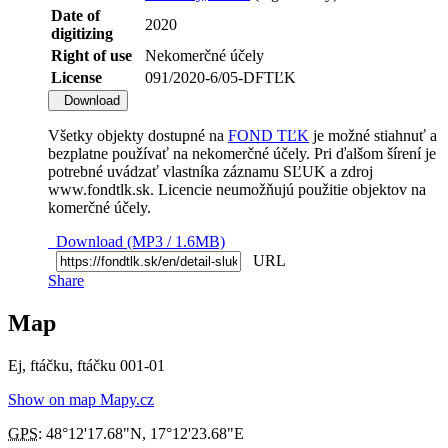
Date of
2020
digitizing
Right of use
Nekomerčné účely
License
091/2020-6/05-DFTĽK
Download
Všetky objekty dostupné na
FOND TĽK
je možné stiahnuť a
bezplatne používať na nekomerčné účely. Pri ďalšom šírení je
potrebné uvádzať vlastníka záznamu SĽUK a zdroj
www.fondtlk.sk. Licencie neumožňujú použitie objektov na
komerčné účely.
Download (MP3 / 1.6MB)
URL
Share
Map
Ej, ftáčku, ftáčku 001-01
Show on map Mapy.cz
GPS
:
48°12'17.68"N
,
17°12'23.68"E