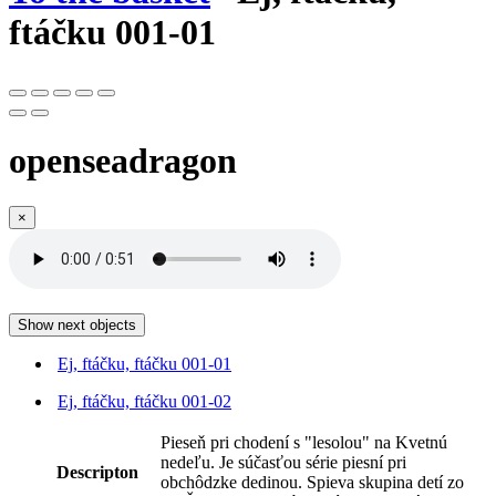
ftáčku 001-01
openseadragon
×
Show next objects
Ej, ftáčku, ftáčku 001-01
Ej, ftáčku, ftáčku 001-02
Pieseň pri chodení s "lesolou" na Kvetnú
nedeľu. Je súčasťou série piesní pri
Descripton
obchôdzke dedinou. Spieva skupina detí zo