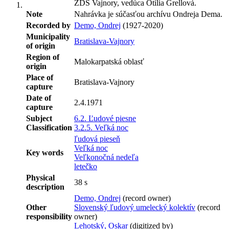
ZDŠ Vajnory, vedúca Otília Grellová.
Note
Nahrávka je súčasťou archívu Ondreja Dema.
Recorded by
Demo, Ondrej
(1927-2020)
Municipality
Bratislava-Vajnory
of origin
Region of
Malokarpatská oblasť
origin
Place of
Bratislava-Vajnory
capture
Date of
2.4.1971
capture
Subject
6.2. Ľudové piesne
Classification
3.2.5. Veľká noc
ľudová pieseň
Veľká noc
Key words
Veľkonočná nedeľa
letečko
Physical
38 s
description
Demo, Ondrej
(record owner)
Other
Slovenský ľudový umelecký kolektív
(record
responsibility
owner)
Lehotský, Oskar
(digitized by)