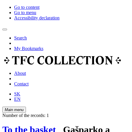
Go to content
Go to menu
Accessibility declaration
Search
My Bookmarks
About
Contact
SK
EN
Main menu
Number of the records: 1
To the basket
Gašparko a