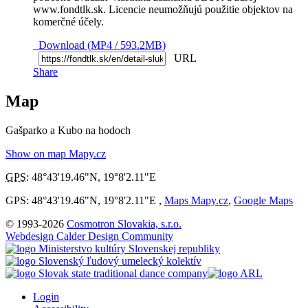
www.fondtlk.sk. Licencie neumožňujú použitie objektov na
komerčné účely.
Download (MP4 / 593.2MB)
URL
Share
Map
Gašparko a Kubo na hodoch
Show on map Mapy.cz
GPS
:
48°43'19.46"N
,
19°8'2.11"E
GPS: 48°43'19.46"N, 19°8'2.11"E ,
Maps Mapy.cz
,
Google Maps
© 1993-2026
Cosmotron Slovakia, s.r.o.
Webdesign Calder Design Community
Login