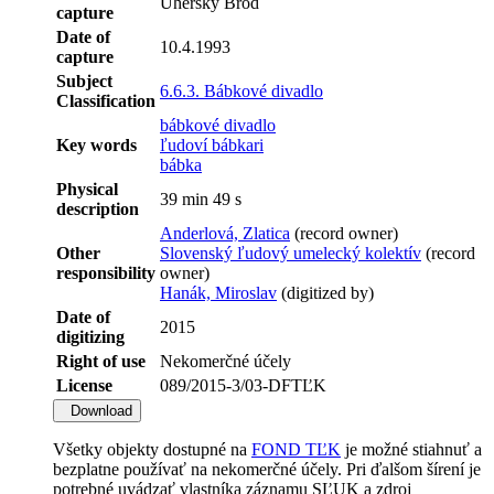
Uherský Brod
capture
Date of
10.4.1993
capture
Subject
6.6.3. Bábkové divadlo
Classification
bábkové divadlo
Key words
ľudoví bábkari
bábka
Physical
39 min 49 s
description
Anderlová, Zlatica
(record owner)
Other
Slovenský ľudový umelecký kolektív
(record
responsibility
owner)
Hanák, Miroslav
(digitized by)
Date of
2015
digitizing
Right of use
Nekomerčné účely
License
089/2015-3/03-DFTĽK
Download
Všetky objekty dostupné na
FOND TĽK
je možné stiahnuť a
bezplatne používať na nekomerčné účely. Pri ďalšom šírení je
potrebné uvádzať vlastníka záznamu SĽUK a zdroj