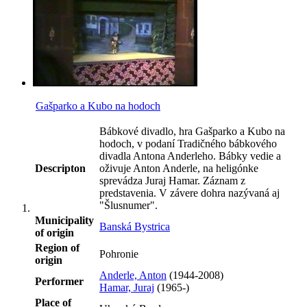
Gašparko a Kubo na hodoch
Bábkové divadlo, hra Gašparko a Kubo na
hodoch, v podaní Tradičného bábkového
divadla Antona Anderleho. Bábky vedie a
Descripton
oživuje Anton Anderle, na heligónke
sprevádza Juraj Hamar. Záznam z
predstavenia. V závere dohra nazývaná aj
"Šlusnumer".
Municipality
Banská Bystrica
of origin
Region of
Pohronie
origin
Anderle, Anton
(1944-2008)
Performer
Hamar, Juraj
(1965-)
Place of