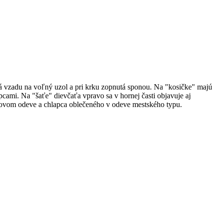
aná vzadu na voľný uzol a pri krku zopnutá sponou. Na "kosičke" majú
cami. Na "šaťe" dievčaťa vpravo sa v hornej časti objavuje aj
dovom odeve a chlapca oblečeného v odeve mestského typu.