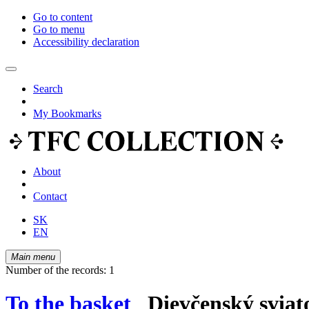
Go to content
Go to menu
Accessibility declaration
Search
My Bookmarks
About
Contact
SK
EN
Main menu
Number of the records: 1
To the basket
Dievčenský sviat