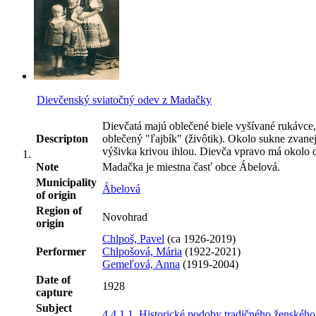
Dievčenský sviatočný odev z Madačky
Dievčatá majú oblečené biele vyšívané rukávce,
Descripton
oblečený "ľajbík" (živôtik). Okolo sukne zvane
výšivka krivou ihlou. Dievča vpravo má okolo 
Note
Madačka je miestna časť obce Ábelová.
Municipality
Ábelová
of origin
Region of
Novohrad
origin
Chlpoš, Pavel
(ca 1926-2019)
Performer
Chlpošová, Mária
(1922-2021)
Gemeľová, Anna
(1919-2004)
Date of
1928
capture
Subject
4.4.1.1. Historické podoby tradičného ženskéh