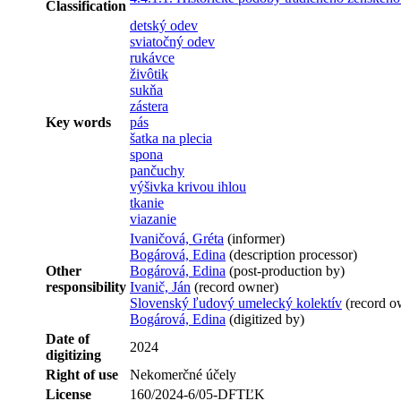
Classification
detský odev
sviatočný odev
rukávce
živôtik
sukňa
zástera
Key words
pás
šatka na plecia
spona
pančuchy
výšivka krivou ihlou
tkanie
viazanie
Ivaničová, Gréta
(informer)
Bogárová, Edina
(description processor)
Other
Bogárová, Edina
(post-production by)
responsibility
Ivanič, Ján
(record owner)
Slovenský ľudový umelecký kolektív
(record o
Bogárová, Edina
(digitized by)
Date of
2024
digitizing
Right of use
Nekomerčné účely
License
160/2024-6/05-DFTĽK