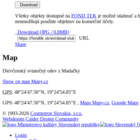
Download
Všetky objekty dostupné na
FOND TĽK
je možné stiahnuť a 
neumožňujú použitie objektov na komerčné účely.
Download (JPG / 0.8MB)
URL
Share
Map
Dievčenský sviatočný odev z Madačky
Show on map Mapy.cz
GPS
:
48°24'47.50"N
,
19°24'54.85"E
GPS: 48°24'47.50"N, 19°24'54.85"E ,
Maps Mapy.cz
,
Google Maps
© 1993-2026
Cosmotron Slovakia, s.r.o.
Webdesign Calder Design Community
Login