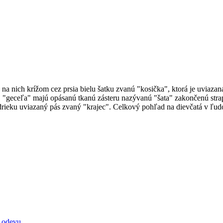
 na nich krížom cez prsia bielu šatku zvanú "kosička", ktorá je uviaz
j "geceľa" majú opásanú tkanú zásteru nazývanú "šata" zakončenú strap
drieku uviazaný pás zvaný "krajec". Celkový pohľad na dievčatá v ľu
o odevu