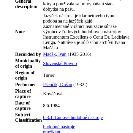
General
kôry a používala sa pri vyháňaní stáda
description
dobytka na pašu.
Jazýček nástroja je klarinetového typu,
podobá sa na jazýček gájd.
Zaznamenané v rámci realizácie súťaže
Note
výrobcov ľudových hudobných nástrojov
Instrumentum Excellens o Cenu Dr. Ladislava
Lenga. Nahrávka je súčasťou archívu Ivana
Mačáka.
Recorded by
Mačák, Ivan
(1935-2016)
Municipality
Slovenské Pravno
of origin
Region of
Turiec
origin
Performer
Pšenčík, Dušan
(1932-)
Place of
Kováčová
capture
Date of
8.6.1984
capture
Subject
6.3.1. Ľudové hudobné nástroje
Classification
hudobné nástroje
muzikant