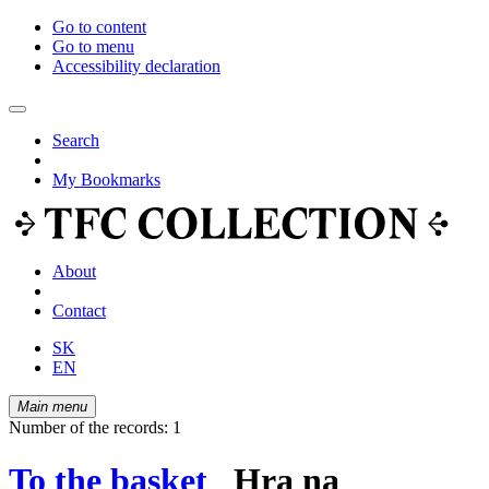
Go to content
Go to menu
Accessibility declaration
Search
My Bookmarks
About
Contact
SK
EN
Main menu
Number of the records: 1
To the basket
Hra na