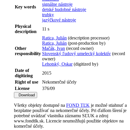
signálne nástroje
Key words
detské hudobné nástroje
trubky
jazýčkové nástroje
Physical
11 s
description
Ratica, Julián
(description processor)
Ratica, Julián
(post-production by)
Other
Mačák, Ivan
(record owner)
responsibility
Slovenský ľudový umelecký kolektív
(record
owner)
Lehotský, Oskar
(digitized by)
Date of
2015
digitizing
Right of use
Nekomerčné účely
License
376/09
Download
Všetky objekty dostupné na
FOND TĽK
je možné stiahnuť a
bezplatne používať na nekomerčné účely. Pri ďalšom šírení je
potrebné uvádzať vlastníka záznamu SĽUK a zdroj
www.fondtlk.sk. Licencie neumožňujú použitie objektov na
komerčné účely.