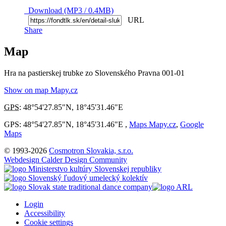
Download (MP3 / 0.4MB)
URL
Share
Map
Hra na pastierskej trubke zo Slovenského Pravna 001-01
Show on map Mapy.cz
GPS
:
48°54'27.85"N
,
18°45'31.46"E
GPS: 48°54'27.85"N, 18°45'31.46"E ,
Maps Mapy.cz
,
Google
Maps
© 1993-2026
Cosmotron Slovakia, s.r.o.
Webdesign Calder Design Community
Login
Accessibility
Cookie settings