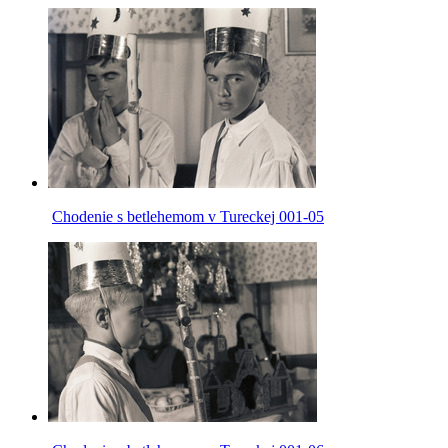
Chodenie s betlehemom v Tureckej 001-05