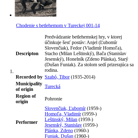
Chodenie s betlehemom v Tureckej 001-14
Predvádzanie betlehemskej hry, v ktorej
účinkuje šesť postáv: Anjel (Ľubomír
Slovenčiak), Fedor (Vladimír Homoľa),
Descripton
Stacho (Milan Leštinský), Bača (Stanislav
Jesenský), Honelník (Zdeno Plánka), Starý
(Dušan Funiak). Za stolom sedí prizerajúca sa
rodina.
Recorded by
Szabó, Tibor
(1935-2014)
Municipality
Turecká
of origin
Region of
Pohronie
origin
Slovenčiak, Ľubomír
(1959-)
Homoľa, Vladimír
(1959-)
Leštinský, Milan
(1959-)
Performer
Jesenský, Stanislav
(1959-)
Plánka, Zdeno
(1960-)
Funiak, Dušan
(1960-)