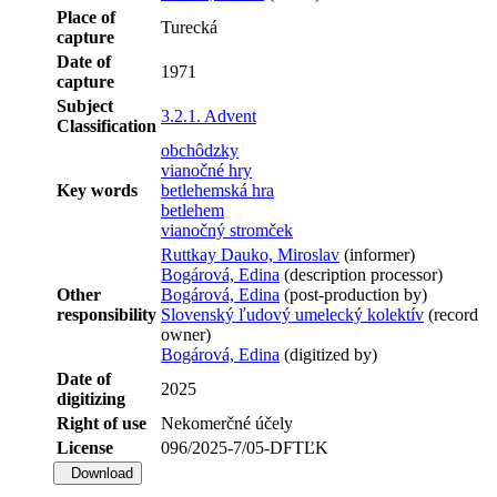
Place of
Turecká
capture
Date of
1971
capture
Subject
3.2.1. Advent
Classification
obchôdzky
vianočné hry
Key words
betlehemská hra
betlehem
vianočný stromček
Ruttkay Dauko, Miroslav
(informer)
Bogárová, Edina
(description processor)
Other
Bogárová, Edina
(post-production by)
responsibility
Slovenský ľudový umelecký kolektív
(record
owner)
Bogárová, Edina
(digitized by)
Date of
2025
digitizing
Right of use
Nekomerčné účely
License
096/2025-7/05-DFTĽK
Download