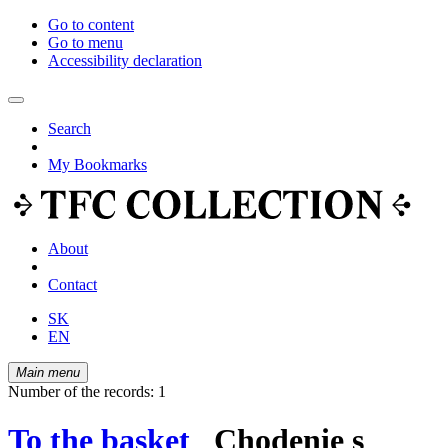
Go to content
Go to menu
Accessibility declaration
Search
My Bookmarks
About
Contact
SK
EN
Main menu
Number of the records: 1
To the basket
Chodenie s