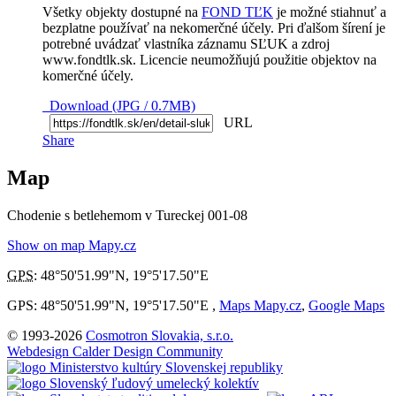
Všetky objekty dostupné na
FOND TĽK
je možné stiahnuť a
bezplatne používať na nekomerčné účely. Pri ďalšom šírení je
potrebné uvádzať vlastníka záznamu SĽUK a zdroj
www.fondtlk.sk. Licencie neumožňujú použitie objektov na
komerčné účely.
Download (JPG / 0.7MB)
URL
Share
Map
Chodenie s betlehemom v Tureckej 001-08
Show on map Mapy.cz
GPS
:
48°50'51.99"N
,
19°5'17.50"E
GPS: 48°50'51.99"N, 19°5'17.50"E ,
Maps Mapy.cz
,
Google Maps
© 1993-2026
Cosmotron Slovakia, s.r.o.
Webdesign Calder Design Community