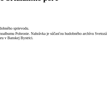
dobného sprievodu.
moalbumu Pohronie. Nahrávka je súčasťou hudobného archívu Svetozár
u v Banskej Bystrici.