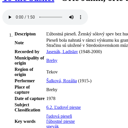
Descripton
Ľúbostná pieseň. Ženský sólový spev bez hu
Pieseň bola nahratá v rámci výskumu ku gra
Note
Stračinu sú uložené v Stredoslovenskom múze
Recorded by
Jasenák, Ladislav
(1948-2000)
Municipality of
Brehy
origin
Region of
Tekov
origin
Performer
Šalková, Rozália
(1915-)
Place of
Brehy
capture
Date of capture
1978
Subject
6.2. Ľudové piesne
Classification
ľudová pieseň
Key words
ľúbostné piesne
spevák