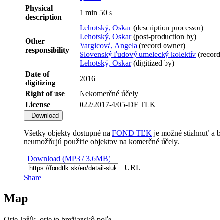
Physical
1 min 50 s
description
Lehotský, Oskar
(description processor)
Lehotský, Oskar
(post-production by)
Other
Vargicová, Angela
(record owner)
responsibility
Slovenský ľudový umelecký kolektív
(record
Lehotský, Oskar
(digitized by)
Date of
2016
digitizing
Right of use
Nekomerčné účely
License
022/2017-4/05-DF TLK
Download
Všetky objekty dostupné na
FOND TĽK
je možné stiahnuť a 
neumožňujú použitie objektov na komerčné účely.
Download (MP3 / 3.6MB)
URL
Share
Map
Orie Jaňík, orie to brežianskô poľe