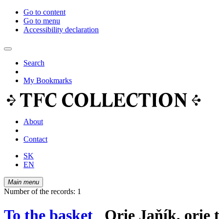
Go to content
Go to menu
Accessibility declaration
Search
My Bookmarks
About
Contact
SK
EN
Main menu
Number of the records: 1
To the basket
Orie Jaňík, orie 