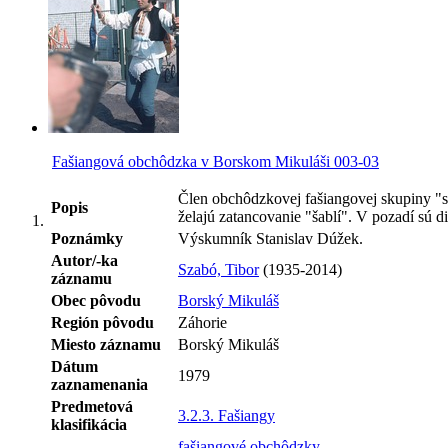
Fašiangová obchôdzka v Borskom Mikuláši 003-03
Člen obchôdzkovej fašiangovej skupiny "su
Popis
želajú zatancovanie "šablí". V pozadí sú d
Poznámky
Výskumník Stanislav Dúžek.
Autor/-ka
Szabó, Tibor
(1935-2014)
záznamu
Obec pôvodu
Borský Mikuláš
Región pôvodu
Záhorie
Miesto záznamu
Borský Mikuláš
Dátum
1979
zaznamenania
Predmetová
3.2.3. Fašiangy
klasifikácia
fašiangové obchôdzky