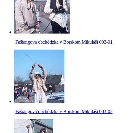
Fašiangová obchôdzka v Borskom Mikuláši 003-01
Fašiangová obchôdzka v Borskom Mikuláši 003-02