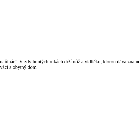
aňinár". V zdvihnutých rukách drží nôž a vidličku, ktorou dáva zname
iváci a obytný dom.