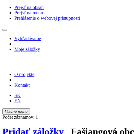
Prejsť na obsah
Prejsť na menu
Prehlásenie o webovej prístupnosti
Vyhľadávanie
Moje záložky
O projekte
Kontakt
SK
EN
Hlavné menu
Počet záznamov: 1
Pridať záložky
Fašiangová obch