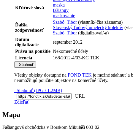
maska
Kľúčové slová
fašiangy
maskovanie
Szabó, Tibor
(vlastník/-čka záznamu)
Ďalšia
Slovenský ľudový umelecký kolektív
(vla
zodpovednosť
Szabó, Tibor
(digitalizoval/-a)
Dátum
september 2012
digitalizácie
Práva na použitie
Nekomerčné účely
Licencia
168/2012-4/03-KC TĽK
Stiahnuť
Všetky objekty dostupné na
FOND TĽK
je možné stiahnuť a 
neumožňujú použitie objektov na komerčné účely.
Stiahnuť (JPG / 1.2MB)
URL
Zdieľať
Mapa
Fašiangová obchôdzka v Borskom Mikuláši 003-02