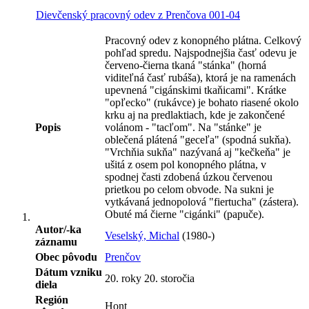
Dievčenský pracovný odev z Prenčova 001-04
Pracovný odev z konopného plátna. Celkový
pohľad spredu. Najspodnejšia časť odevu je
červeno-čierna tkaná "stánka" (horná
viditeľná časť rubáša), ktorá je na ramenách
upevnená "cigánskimi tkaňicami". Krátke
"opľecko" (rukávce) je bohato riasené okolo
krku aj na predlaktiach, kde je zakončené
Popis
volánom - "tacľom". Na "stánke" je
oblečená plátená "geceľa" (spodná sukňa).
"Vrchňia sukňa" nazývaná aj "kečkeňa" je
ušitá z osem pol konopného plátna, v
spodnej časti zdobená úzkou červenou
prietkou po celom obvode. Na sukni je
vytkávaná jednopolová "fiertucha" (zástera).
Obuté má čierne "cigánki" (papuče).
Autor/-ka
Veselský, Michal
(1980-)
záznamu
Obec pôvodu
Prenčov
Dátum vzniku
20. roky 20. storočia
diela
Región
Hont