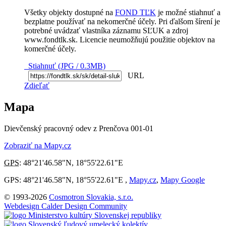
Všetky objekty dostupné na
FOND TĽK
je možné stiahnuť a
bezplatne používať na nekomerčné účely. Pri ďalšom šírení je
potrebné uvádzať vlastníka záznamu SĽUK a zdroj
www.fondtlk.sk. Licencie neumožňujú použitie objektov na
komerčné účely.
Stiahnuť (JPG / 0.3MB)
URL
Zdieľať
Mapa
Dievčenský pracovný odev z Prenčova 001-01
Zobraziť na Mapy.cz
GPS
:
48°21'46.58"N
,
18°55'22.61"E
GPS: 48°21'46.58"N, 18°55'22.61"E ,
Mapy.cz
,
Mapy Google
© 1993-2026
Cosmotron Slovakia, s.r.o.
Webdesign Calder Design Community