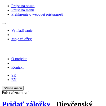
Prejsť na obsah
Prejsť na menu
Prehlásenie o webovej prístupnosti
Vyhľadávanie
Moje záložky
O projekte
Kontakt
SK
EN
Hlavné menu
Počet záznamov: 1
Pridať záložky
Dievčenský