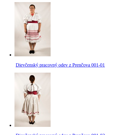
Dievčenský pracovný odev z Prenčova 001-01