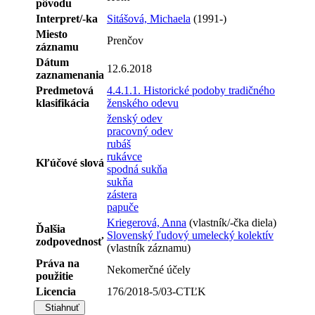
pôvodu
Interpret/-ka
Sitášová, Michaela
(1991-)
Miesto
Prenčov
záznamu
Dátum
12.6.2018
zaznamenania
Predmetová
4.4.1.1. Historické podoby tradičného
klasifikácia
ženského odevu
ženský odev
pracovný odev
rubáš
rukávce
Kľúčové slová
spodná sukňa
sukňa
zástera
papuče
Kriegerová, Anna
(vlastník/-čka diela)
Ďalšia
Slovenský ľudový umelecký kolektív
zodpovednosť
(vlastník záznamu)
Práva na
Nekomerčné účely
použitie
Licencia
176/2018-5/03-CTĽK
Stiahnuť