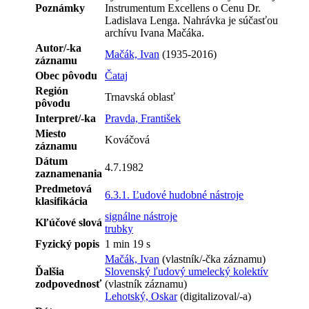
Poznámky
Instrumentum Excellens o Cenu Dr.
Ladislava Lenga. Nahrávka je súčasťou
archívu Ivana Mačáka.
Autor/-ka
Mačák, Ivan
(1935-2016)
záznamu
Obec pôvodu
Čataj
Región
Trnavská oblasť
pôvodu
Interpret/-ka
Pravda, František
Miesto
Kováčová
záznamu
Dátum
4.7.1982
zaznamenania
Predmetová
6.3.1. Ľudové hudobné nástroje
klasifikácia
signálne nástroje
Kľúčové slová
trubky
Fyzický popis
1 min 19 s
Mačák, Ivan
(vlastník/-čka záznamu)
Ďalšia
Slovenský ľudový umelecký kolektív
zodpovednosť
(vlastník záznamu)
Lehotský, Oskar
(digitalizoval/-a)