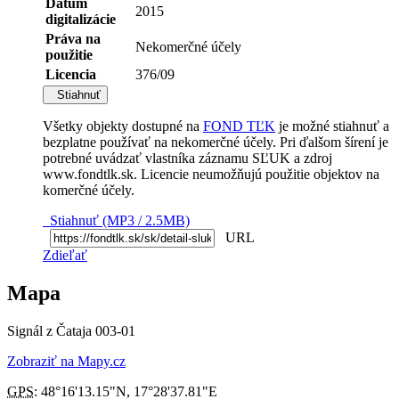
Dátum
2015
digitalizácie
Práva na
Nekomerčné účely
použitie
Licencia
376/09
Stiahnuť
Všetky objekty dostupné na
FOND TĽK
je možné stiahnuť a
bezplatne používať na nekomerčné účely. Pri ďalšom šírení je
potrebné uvádzať vlastníka záznamu SĽUK a zdroj
www.fondtlk.sk. Licencie neumožňujú použitie objektov na
komerčné účely.
Stiahnuť (MP3 / 2.5MB)
URL
Zdieľať
Mapa
Signál z Čataja 003-01
Zobraziť na Mapy.cz
GPS
:
48°16'13.15"N
,
17°28'37.81"E