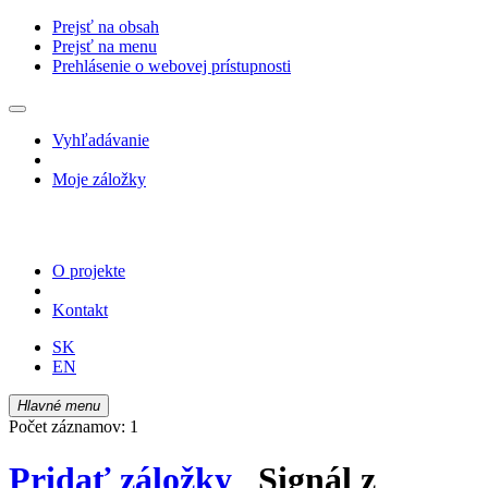
Prejsť na obsah
Prejsť na menu
Prehlásenie o webovej prístupnosti
Vyhľadávanie
Moje záložky
O projekte
Kontakt
SK
EN
Hlavné menu
Počet záznamov: 1
Pridať záložky
Signál z