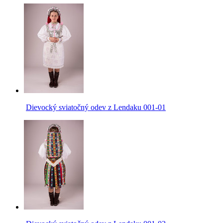
Dievocký sviatočný odev z Lendaku 001-01