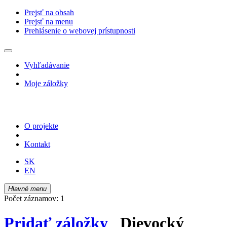
Prejsť na obsah
Prejsť na menu
Prehlásenie o webovej prístupnosti
Vyhľadávanie
Moje záložky
O projekte
Kontakt
SK
EN
Hlavné menu
Počet záznamov: 1
Pridať záložky
Dievocký