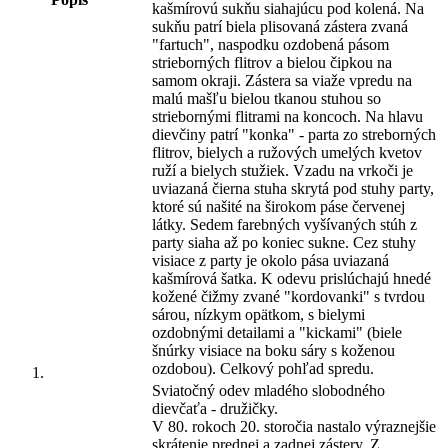
kašmírovú sukňu siahajúcu pod kolená. Na
sukňu patrí biela plisovaná zástera zvaná
"fartuch", naspodku ozdobená pásom
strieborných flitrov a bielou čipkou na
samom okraji. Zástera sa viaže vpredu na
malú mašľu bielou tkanou stuhou so
striebornými flitrami na koncoch. Na hlavu
dievčiny patrí "konka" - parta zo streborných
flitrov, bielych a ružových umelých kvetov
ruží a bielych stužiek. Vzadu na vrkoči je
uviazaná čierna stuha skrytá pod stuhy party,
ktoré sú našité na širokom páse červenej
látky. Sedem farebných vyšívaných stúh z
party siaha až po koniec sukne. Cez stuhy
visiace z party je okolo pása uviazaná
kašmírová šatka. K odevu prislúchajú hnedé
kožené čižmy zvané "kordovanki" s tvrdou
sárou, nízkym opätkom, s bielymi
ozdobnými detailami a "kickami" (biele
šnúrky visiace na boku sáry s koženou
ozdobou). Celkový pohľad spredu.
Sviatočný odev mladého slobodného
dievčaťa - družičky.
V 80. rokoch 20. storočia nastalo výraznejšie
skrátenie prednej a zadnej zástery. Z