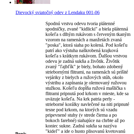
Dievocký sviatočný odev z Lendaku 001-06
Spodnú vrstvu odevu tvoria plátenné
spodničky, zvané "kidlicki" a biela plátenná
košeľa s dlhým rukávom s červeným tkaným
vzorom na ramenách a manžetách zvaná
"poska", ktorá siaha po kolená. Pod košeľu
patrí ako výstuha naškrobená krajková
košeľa s krátkym rukávom. Ďalšou vrstvou
odevu je zadná sukňa a živôtik. Živôtik
zvaný "ľajbľík" je biely, bohato zdobený
striebornými flitrami, na ramenách sú prišité
vejáriky z bielych a ružových stúh, okolo
výstrihu a zapínania je olemovaný ružovou
stužkou. Košeľu dopĺňa ružová mašlička s
flitrami pripnutá pod krkom v mieste, kde sa
uväzuje košeľa. Na krk patria perly -
strieborné korálky navlečené na niti pripnuté
tesne pod krkom, na ktorých sú vzadu
pripevnené stuhy (v strede čierna a po
bokoch farebné) siahajúce na chrbte až po
koniec sukne. Zadná sukňa sa nazýva
"kideľ" a ide o husto plisovanú kvetovanú
Popis