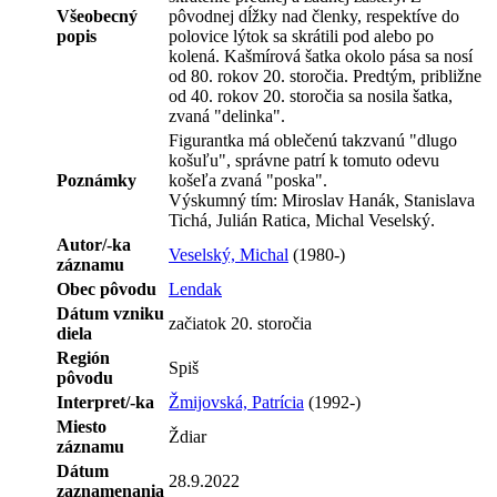
Všeobecný
pôvodnej dĺžky nad členky, respektíve do
popis
polovice lýtok sa skrátili pod alebo po
kolená. Kašmírová šatka okolo pása sa nosí
od 80. rokov 20. storočia. Predtým, približne
od 40. rokov 20. storočia sa nosila šatka,
zvaná "delinka".
Figurantka má oblečenú takzvanú "dlugo
košuľu", správne patrí k tomuto odevu
Poznámky
košeľa zvaná "poska".
Výskumný tím: Miroslav Hanák, Stanislava
Tichá, Julián Ratica, Michal Veselský.
Autor/-ka
Veselský, Michal
(1980-)
záznamu
Obec pôvodu
Lendak
Dátum vzniku
začiatok 20. storočia
diela
Región
Spiš
pôvodu
Interpret/-ka
Žmijovská, Patrícia
(1992-)
Miesto
Ždiar
záznamu
Dátum
28.9.2022
zaznamenania