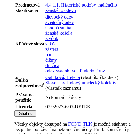
Predmetová
4.4.1.1. Historické podoby tradičného
klasifikácia
ženského odevu
dievocký odev
sviatočný odev
spodná sukňa
ženská košeľa
živôtik
Kľúčové slová
sukňa
zástera
parta
čižmy
družica
odev svadobných funkcionárov
Galliková, Helena
(vlastník/-čka diela)
Ďalšia
Slovenský ľudový umelecký kolektív
zodpovednosť
(vlastník záznamu)
Práva na
Nekomerčné účely
použitie
Licencia
072/2023-6/05-DFTĽK
Stiahnuť
Všetky objekty dostupné na
FOND TĽK
je možné stiahnuť a
bezplatne používať na nekomerčné účely. Pri ďalšom šírení je