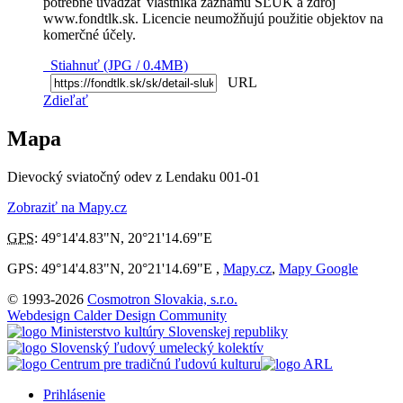
potrebné uvádzať vlastníka záznamu SĽUK a zdroj
www.fondtlk.sk. Licencie neumožňujú použitie objektov na
komerčné účely.
Stiahnuť (JPG / 0.4MB)
URL
Zdieľať
Mapa
Dievocký sviatočný odev z Lendaku 001-01
Zobraziť na Mapy.cz
GPS
:
49°14'4.83"N
,
20°21'14.69"E
GPS: 49°14'4.83"N, 20°21'14.69"E ,
Mapy.cz
,
Mapy Google
© 1993-2026
Cosmotron Slovakia, s.r.o.
Webdesign Calder Design Community
Prihlásenie