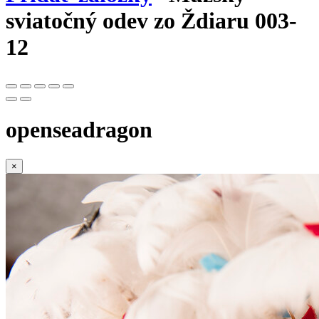
sviatočný odev zo Ždiaru 003-
12
openseadragon
×