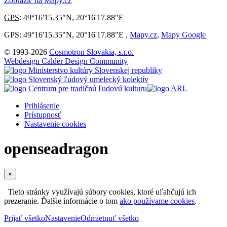
Zobraziť na Mapy.cz
GPS
:
49°16'15.35"N
,
20°16'17.88"E
GPS: 49°16'15.35"N, 20°16'17.88"E ,
Mapy.cz
,
Mapy Google
© 1993-2026
Cosmotron Slovakia, s.r.o.
Webdesign Calder Design Community
Prihlásenie
Prístupnosť
Nastavenie cookies
openseadragon
×
Tieto stránky využívajú súbory cookies, ktoré uľahčujú ich
prezeranie. Ďalšie informácie o tom
ako používame cookies
.
Prijať všetko
Nastavenie
Odmietnuť všetko