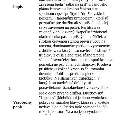
zavesenú bielu "šatku na prst" z ľanového
Popis
plátna lemovanú širokou čipkou a na
spodnom cípe s prišitými "družbovskími
keckami" (farebnými brmbolcami, ktoré sú
príznačné pre družbu ak sú prišité na bielej
šatke zavesenej na prste). Na hlavu sa
zakladá klobúk zvaný "kapeľus" zdobený
okolo dienka pásom prišitých mušličiek a
širokou červenou stuhou prevísajúcou na
ramená, dominantným pierkom vytvoreným
z drôtikov, na ktorých sú navlečené slamené
trubičky z ovsa alebo raže, rôznofarebné
súkenné stvorčeky, husie pierka spod krídla a
pomedzi ne päť vlnených strapcov. K odevu
prislúchajú kožené krpce so šnurovaním
dovnútra. Pohľad spredu na pierko na
klobúku. Na slamených trubičkách, v
ktorých sú navlečené drôtiky, sú
ponavliekané rôznofarebné štvorčeky látok.
Ide o odev prvého družbu. Družbovský
"kapeľus" (klobúk) bol jedinou výnimkou
Všeobecný
pokrývky mužskej hlavy, ktorá sa v kostole
popis
nedávala dole. Pierko bolo vyrobené v 60.
rokoch 20. storočia a na jeho výrobu bolo