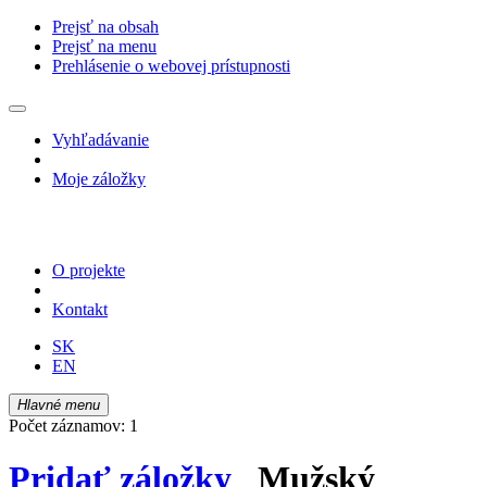
Prejsť na obsah
Prejsť na menu
Prehlásenie o webovej prístupnosti
Vyhľadávanie
Moje záložky
O projekte
Kontakt
SK
EN
Hlavné menu
Počet záznamov: 1
Pridať záložky
Mužský