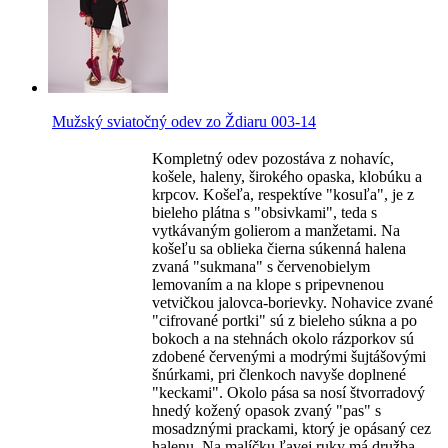
Mužský sviatočný odev zo Ždiaru 003-14
Kompletný odev pozostáva z nohavíc,
košele, haleny, širokého opaska, klobúku a
krpcov. Košeľa, respektíve "kosuľa", je z
bieleho plátna s "obsivkami", teda s
vytkávaným golierom a manžetami. Na
košeľu sa oblieka čierna súkenná halena
zvaná "sukmana" s červenobielym
lemovaním a na klope s pripevnenou
vetvičkou jalovca-borievky. Nohavice zvané
"cifrované portki" sú z bieleho súkna a po
bokoch a na stehnách okolo rázporkov sú
zdobené červenými a modrými šujtášovými
šnúrkami, pri členkoch navyše doplnené
"keckami". Okolo pása sa nosí štvorradový
hnedý kožený opasok zvaný "pas" s
mosadznými prackami, ktorý je opásaný cez
halenu. Na malíčku ľavej ruky má družba