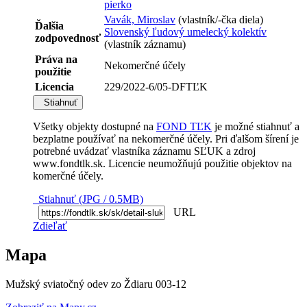
pierko
Vavák, Miroslav
(vlastník/-čka diela)
Ďalšia
Slovenský ľudový umelecký kolektív
zodpovednosť
(vlastník záznamu)
Práva na
Nekomerčné účely
použitie
Licencia
229/2022-6/05-DFTĽK
Stiahnuť
Všetky objekty dostupné na
FOND TĽK
je možné stiahnuť a
bezplatne používať na nekomerčné účely. Pri ďalšom šírení je
potrebné uvádzať vlastníka záznamu SĽUK a zdroj
www.fondtlk.sk. Licencie neumožňujú použitie objektov na
komerčné účely.
Stiahnuť (JPG / 0.5MB)
URL
Zdieľať
Mapa
Mužský sviatočný odev zo Ždiaru 003-12