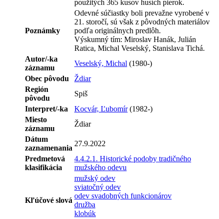
použitých 365 kusov husích pierok.
Odevné súčiastky boli prevažne vyrobené v
21. storočí, sú však z pôvodných materiálov
Poznámky
podľa originálnych predlôh.
Výskumný tím: Miroslav Hanák, Julián
Ratica, Michal Veselský, Stanislava Tichá.
Autor/-ka
Veselský, Michal
(1980-)
záznamu
Obec pôvodu
Ždiar
Región
Spiš
pôvodu
Interpret/-ka
Kocvár, Ľubomír
(1982-)
Miesto
Ždiar
záznamu
Dátum
27.9.2022
zaznamenania
Predmetová
4.4.2.1. Historické podoby tradičného
klasifikácia
mužského odevu
mužský odev
sviatočný odev
odev svadobných funkcionárov
Kľúčové slová
družba
klobúk