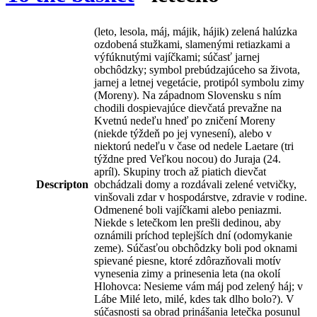
(leto, lesola, máj, májik, hájik) zelená halúzka
ozdobená stužkami, slamenými retiazkami a
výfúknutými vajíčkami; súčasť jarnej
obchôdzky; symbol prebúdzajúceho sa života,
jarnej a letnej vegetácie, protipól symbolu zimy
(Moreny). Na západnom Slovensku s ním
chodili dospievajúce dievčatá prevažne na
Kvetnú nedeľu hneď po zničení Moreny
(niekde týždeň po jej vynesení), alebo v
niektorú nedeľu v čase od nedele Laetare (tri
týždne pred Veľkou nocou) do Juraja (24.
apríl). Skupiny troch až piatich dievčat
Descripton
obchádzali domy a rozdávali zelené vetvičky,
vinšovali zdar v hospodárstve, zdravie v rodine.
Odmenené boli vajíčkami alebo peniazmi.
Niekde s letečkom len prešli dedinou, aby
oznámili príchod teplejších dní (odomykanie
zeme). Súčasťou obchôdzky boli pod oknami
spievané piesne, ktoré zdôrazňovali motív
vynesenia zimy a prinesenia leta (na okolí
Hlohovca: Nesieme vám máj pod zelený háj; v
Lábe Milé leto, milé, kdes tak dlho bolo?). V
súčasnosti sa obrad prinášania letečka posunul