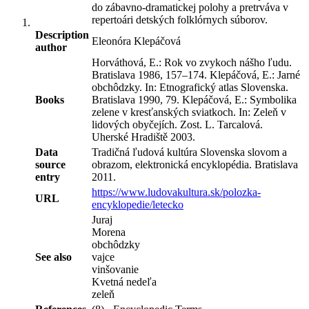
do zábavno-dramatickej polohy a pretrváva v
repertoári detských folklórnych súborov.
Description
Eleonóra Klepáčová
author
Horváthová, E.: Rok vo zvykoch nášho ľudu.
Bratislava 1986, 157–174. Klepáčová, E.: Jarné
obchôdzky. In: Etnografický atlas Slovenska.
Books
Bratislava 1990, 79. Klepáčová, E.: Symbolika
zelene v kresťanských sviatkoch. In: Zeleň v
lidových obyčejích. Zost. L. Tarcalová.
Uherské Hradiště 2003.
Data
Tradičná ľudová kultúra Slovenska slovom a
source
obrazom, elektronická encyklopédia. Bratislava
entry
2011.
https://www.ludovakultura.sk/polozka-
URL
encyklopedie/letecko
Juraj
Morena
obchôdzky
See also
vajce
vinšovanie
Kvetná nedeľa
zeleň