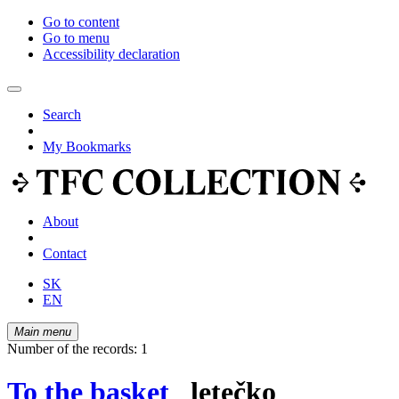
Go to content
Go to menu
Accessibility declaration
Search
My Bookmarks
About
Contact
SK
EN
Main menu
Number of the records: 1
To the basket
letečko