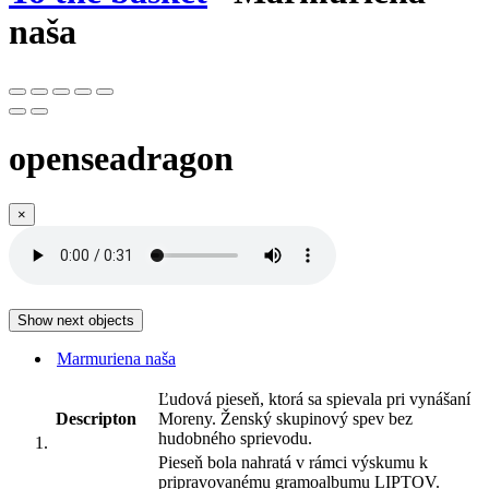
naša
openseadragon
×
Show next objects
Marmuriena naša
Ľudová pieseň, ktorá sa spievala pri vynášaní
Descripton
Moreny. Ženský skupinový spev bez
hudobného sprievodu.
Pieseň bola nahratá v rámci výskumu k
pripravovanému gramoalbumu LIPTOV.