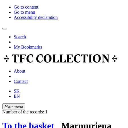
Go to content
Go to menu
Accessibility declaration
Search
My Bookmarks
About
Contact
SK
EN
Main menu
Number of the records: 1
To the basket
Marmuriena