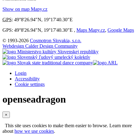
Show on map Mapy.cz
GPS
:
49°8'26.94"N
,
19°17'40.30"E
GPS: 49°8'26.94"N, 19°17'40.30"E ,
Maps Mapy.cz
,
Google Maps
© 1993-2026
Cosmotron Slovakia, s.r.o.
Webdesign Calder Design Community
Login
Accessibility
Cookie settings
openseadragon
×
This site uses cookies to make them easier to browse. Learn more
about
how we use cookies
.