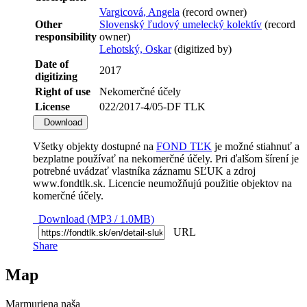
Vargicová, Angela
(record owner)
Other
Slovenský ľudový umelecký kolektív
(record
responsibility
owner)
Lehotský, Oskar
(digitized by)
Date of
2017
digitizing
Right of use
Nekomerčné účely
License
022/2017-4/05-DF TLK
Download
Všetky objekty dostupné na
FOND TĽK
je možné stiahnuť a
bezplatne používať na nekomerčné účely. Pri ďalšom šírení je
potrebné uvádzať vlastníka záznamu SĽUK a zdroj
www.fondtlk.sk. Licencie neumožňujú použitie objektov na
komerčné účely.
Download (MP3 / 1.0MB)
URL
Share
Map
Marmuriena naša