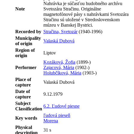
Nahrávka je súčasťou hudobného archívu
Note
Svetozára Stračinu. Originálne
magnetofónové pásy s nahrávkami Svetozára
Stračinu sú uložené v Stredoslovenskom
múzeu v Banskej Bystrici.
Recorded by
Stračina, Svetozár
(1940-1996)
Municipality
Valaská Dubová
of origin
Region of
Liptov
origin
Kozáková, Žofia
(1899-)
Performer
Zajacová, Mária
(1902-)
Holubčíková, Mária
(1903-)
Place of
Valaská Dubová
capture
Date of
9.12.1979
capture
Subject
6.2. Ľudové piesne
Classification
ľudová pieseň
Key words
Morena
Physical
31 s
description