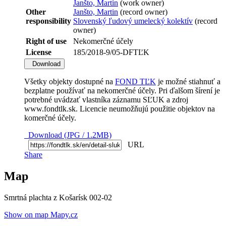
Janšto, Martin
(work owner)
Other
Janšto, Martin
(record owner)
responsibility
Slovenský ľudový umelecký kolektív
(record
owner)
Right of use
Nekomerčné účely
License
185/2018-9/05-DFTĽK
Download
Všetky objekty dostupné na
FOND TĽK
je možné stiahnuť a
bezplatne používať na nekomerčné účely. Pri ďalšom šírení je
potrebné uvádzať vlastníka záznamu SĽUK a zdroj
www.fondtlk.sk. Licencie neumožňujú použitie objektov na
komerčné účely.
Download (JPG / 1.2MB)
URL
Share
Map
Smrtná plachta z Košarísk 002-02
Show on map Mapy.cz