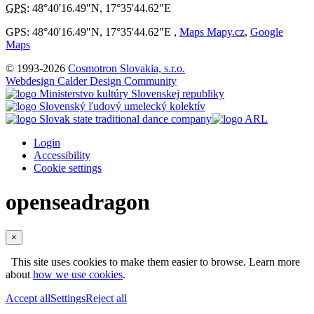
GPS
:
48°40'16.49"N
,
17°35'44.62"E
GPS: 48°40'16.49"N, 17°35'44.62"E ,
Maps Mapy.cz
,
Google
Maps
© 1993-2026
Cosmotron Slovakia, s.r.o.
Webdesign Calder Design Community
Login
Accessibility
Cookie settings
openseadragon
×
This site uses cookies to make them easier to browse. Learn more
about
how we use cookies
.
Accept all
Settings
Reject all