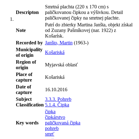
Smrtná plachta (220 x 170 cm) s
Descripton
paličkovanou čipkou a výšivkou. Detail
paličkovanej čipky na smrtnej plachte.
Patrí do zbierky Martina Janšta, objekt získal
Note
od Zuzany Pašmíkovej (nar. 1922) z
Košarísk.
Recorded by
Janšto, Martin
(1963-)
Municipality
Košariská
of origin
Region of
Myjavská oblasť
origin
Place of
Košariská
capture
Date of
16.10.2016
capture
Subject
3.3.3. Pohreb
Classification
5.1.4. Čipka
čipka
čipkárstvo
Key words
paličkovaná čipka
pohreb
smrť