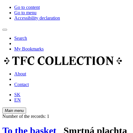
Go to content
Go to menu
Accessibility declaration
Search
My Bookmarks
About
Contact
SK
EN
Main menu
Number of the records: 1
To the basket
Smrtná plachta