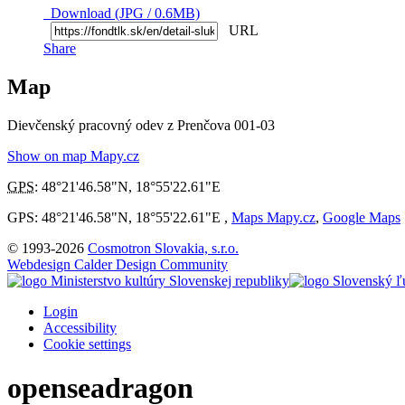
Download (JPG / 0.6MB)
URL
Share
Map
Dievčenský pracovný odev z Prenčova 001-03
Show on map Mapy.cz
GPS
:
48°21'46.58"N
,
18°55'22.61"E
GPS: 48°21'46.58"N, 18°55'22.61"E ,
Maps Mapy.cz
,
Google Maps
© 1993-2026
Cosmotron Slovakia, s.r.o.
Webdesign Calder Design Community
Login
Accessibility
Cookie settings
openseadragon