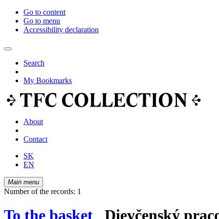
Go to content
Go to menu
Accessibility declaration
Search
My Bookmarks
About
Contact
SK
EN
Main menu
Number of the records: 1
To the basket
Dievčenský praco