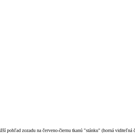
žší pohľad zozadu na červeno-čiernu tkanú "stánku" (horná viditeľná č