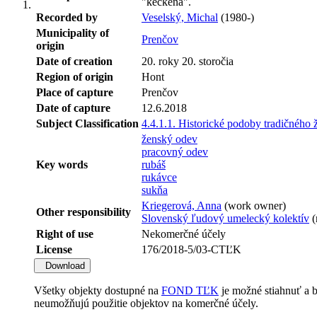
"kečkeňa".
Recorded by
Veselský, Michal
(1980-)
Municipality of
Prenčov
origin
Date of creation
20. roky 20. storočia
Region of origin
Hont
Place of capture
Prenčov
Date of capture
12.6.2018
Subject Classification
4.4.1.1. Historické podoby tradičného
ženský odev
pracovný odev
Key words
rubáš
rukávce
sukňa
Kriegerová, Anna
(work owner)
Other responsibility
Slovenský ľudový umelecký kolektív
(
Right of use
Nekomerčné účely
License
176/2018-5/03-CTĽK
Download
Všetky objekty dostupné na
FOND TĽK
je možné stiahnuť a 
neumožňujú použitie objektov na komerčné účely.