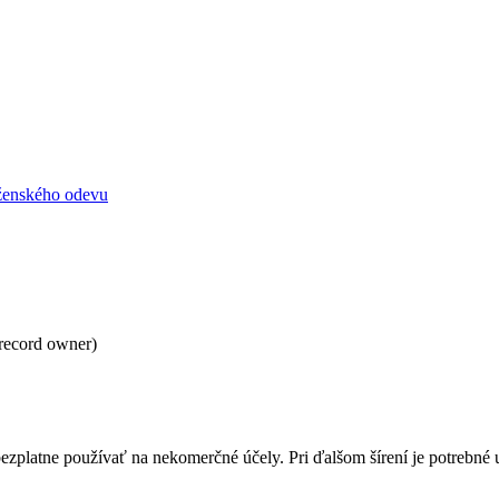
 ženského odevu
record owner)
bezplatne používať na nekomerčné účely. Pri ďalšom šírení je potrebn