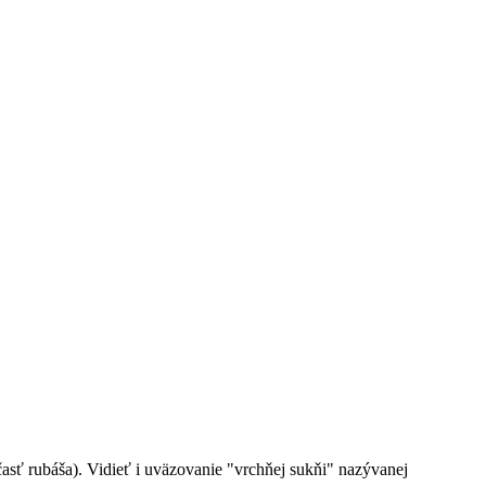
asť rubáša). Vidieť i uväzovanie "vrchňej sukňi" nazývanej