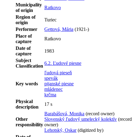
Municipality
Ratkovo
of origin
Region of
Turiec
origin
Performer
Gettová, Mária
(1921-)
Place of
Ratkovo
capture
Date of
1983
capture
Subject
6.2. Ľudové piesne
Classification
ľudová pieseň
spevák
Key words
pijanské piesne
mládenec
krčma
Physical
17 s
description
Barabášová, Monika
(record owner)
Other
Slovenský ľudový umelecký kolektív
(record
responsibility
owner)
Lehotský, Oskar
(digitized by)
Date of