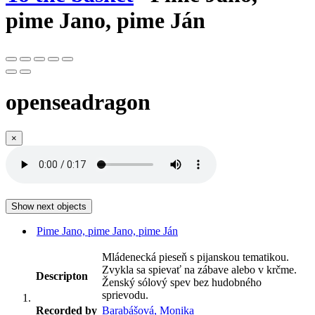
pime Jano, pime Ján
openseadragon
×
Show next objects
Pime Jano, pime Jano, pime Ján
Mládenecká pieseň s pijanskou tematikou.
Zvykla sa spievať na zábave alebo v krčme.
Descripton
Ženský sólový spev bez hudobného
sprievodu.
Recorded by
Barabášová, Monika