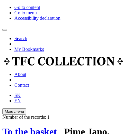
Go to content
Go to menu
Accessibility declaration
Search
My Bookmarks
About
Contact
SK
EN
Main menu
Number of the records: 1
To the basket
Pime Jano,