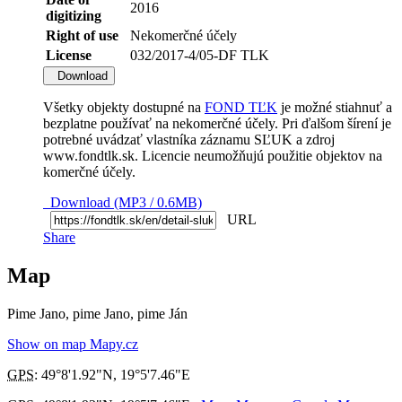
2016
digitizing
Right of use
Nekomerčné účely
License
032/2017-4/05-DF TLK
Download
Všetky objekty dostupné na
FOND TĽK
je možné stiahnuť a
bezplatne používať na nekomerčné účely. Pri ďalšom šírení je
potrebné uvádzať vlastníka záznamu SĽUK a zdroj
www.fondtlk.sk. Licencie neumožňujú použitie objektov na
komerčné účely.
Download (MP3 / 0.6MB)
URL
Share
Map
Pime Jano, pime Jano, pime Ján
Show on map Mapy.cz
GPS
:
49°8'1.92"N
,
19°5'7.46"E