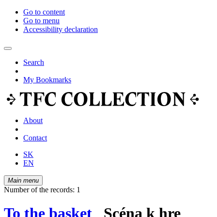
Go to content
Go to menu
Accessibility declaration
Search
My Bookmarks
About
Contact
SK
EN
Main menu
Number of the records: 1
To the basket
Scéna k hre