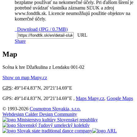
bezplatne používať na nekomerčné účely. Pri ďalšom šírení je
potrebné uvádzať vlastníka záznamu SĽUK a zdroj
www.fondtlk.sk. Licencie neumožňujú použitie objektov na
komerčné účely.
Download (JPG / 0.7MB)
URL
Share
Map
Scéna k hre Džafkulina z Lendaku 001-02
Show on map Mapy.cz
GPS
:
49°14'4.83"N
,
20°21'14.69"E
GPS: 49°14'4.83"N, 20°21'14.69"E ,
Maps Mapy.cz
,
Google Maps
© 1993-2026
Cosmotron Slovakia, s.r.o.
Webdesign Calder Design Community