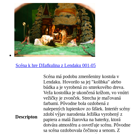
Scéna k hre Džafkulina z Lendaku 001-05
Scéna má podobu zmenšeniny kostola v
Lendaku. Hovorilo sa jej "kolibka" alebo
búdka a je vyrobená zo smrekového dreva.
Veža kostolíka je ukončená krížom, vo vnútri
vežičky je zvonček. Strecha je maľovaná
farbami. Pôvodne bola ozdobená z
nalepených lupienkov zo šišiek. Interiér scény
zdobí výjav narodenia Ježiška vyrobený z
Descripton
papiera a malá žiarovka na baterky, ktorá
dotvára atmosféru a osvetľuje scénu. Pôvodne
sa scéna ozdobovala čečinou a senom. Z