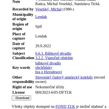
Note
Ratica, Michal Veselský, Stanislava Tichá.
Recorded by
Veselský, Michal
(1980-)
Municipality
Lendak
of origin
Region of
Spiš
origin
Place of
Lendak
capture
Date of
29.9.2022
capture
Subject
6.6.3. Bábkové divadlo
Classification
3.2.2. Vianočné obdobie
bábkové divadlo
Key words
obchôdzky
hra o Herodesovi
Other
Slovenský ľudový umelecký kolektív
(record
responsibility
owner)
Right of use
Nekomerčné účely
License
069/2023-6/05-DFTĽK
Download
Všetky objekty dostupné na
FOND TĽK
je možné stiahnuť a