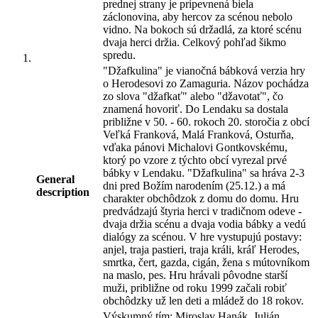
prednej strany je pripevnená biela
záclonovina, aby hercov za scénou nebolo
vidno. Na bokoch sú držadlá, za ktoré scénu
dvaja herci držia. Celkový pohľad šikmo
spredu.
"Džafkulina" je vianočná bábková verzia hry
o Herodesovi zo Zamaguria. Názov pochádza
zo slova "džafkať" alebo "džavotať", čo
znamená hovoriť. Do Lendaku sa dostala
približne v 50. - 60. rokoch 20. storočia z obcí
Veľká Franková, Malá Franková, Osturňa,
vďaka pánovi Michalovi Gontkovskému,
ktorý po vzore z týchto obcí vyrezal prvé
bábky v Lendaku. "Džafkulina" sa hráva 2-3
General
dni pred Božím narodením (25.12.) a má
description
charakter obchôdzok z domu do domu. Hru
predvádzajú štyria herci v tradičnom odeve -
dvaja držia scénu a dvaja vodia bábky a vedú
dialógy za scénou. V hre vystupujú postavy:
anjel, traja pastieri, traja králi, kráľ Herodes,
smrtka, čert, gazda, cigán, žena s mútovníkom
na maslo, pes. Hru hrávali pôvodne starší
muži, približne od roku 1999 začali robiť
obchôdzky už len deti a mládež do 18 rokov.
Výskumný tím: Miroslav Hanák, Julián