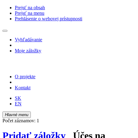
Prejsť na obsah
Prejsť na menu
Prehlásenie o webovej prístupnosti
Vyhľadávanie
Moje záložky
O projekte
Kontakt
SK
EN
Hlavné menu
Počet záznamov: 1
Pridať záložky
Účes na