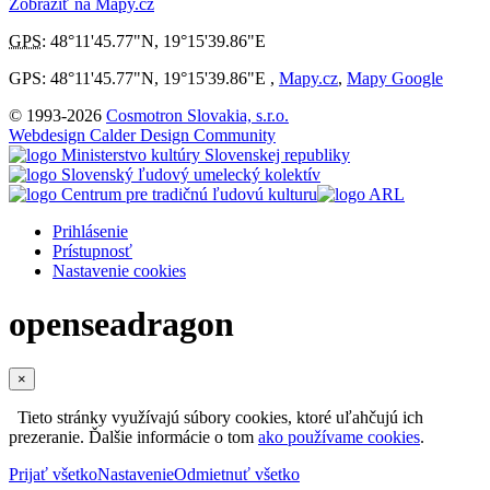
Zobraziť na Mapy.cz
GPS
:
48°11'45.77"N
,
19°15'39.86"E
GPS: 48°11'45.77"N, 19°15'39.86"E ,
Mapy.cz
,
Mapy Google
© 1993-2026
Cosmotron Slovakia, s.r.o.
Webdesign Calder Design Community
Prihlásenie
Prístupnosť
Nastavenie cookies
openseadragon
×
Tieto stránky využívajú súbory cookies, ktoré uľahčujú ich
prezeranie. Ďalšie informácie o tom
ako používame cookies
.
Prijať všetko
Nastavenie
Odmietnuť všetko