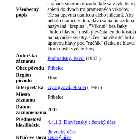
stranách smerom dozadu, kde sa v tyle hlavy
Všeobecný
spletú do dvoch trojpramenných vrkočov.
popis
Tie sa upevnia tkanicou alebo ihlicami. Aby
nebolo tkanicu vidno, dáva sa na ňu ozdoba
nazývaná "krepina". "Víkruti" bez šatky
"holou hlavou" nosili dievčatá len do kostola
na najväčšie sviatky. Účes "na víkruti" bol aj
úpravou hlavy pod "ručňík" (šatka na hlavu),
ktorú nosili vydaté ženy.
Autor/-ka
Podhradský, Pavol
(1943-)
záznamu
Obec pôvodu
Príbelce
Región
Hont
pôvodu
Interpret/-ka
Gyorgyová, Nikola
(1996-)
Miesto
Príbelce
záznamu
Dátum
2007
zaznamenania
Predmetová
4.4.1.3. Dievčenský a ženský účes
klasifikácia
dievocký účes
Kľúčové slová
ženský účes