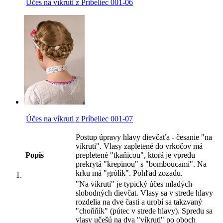
Účes na víkruti z Príbeliec 001-06
Účes na víkruti z Príbeliec 001-07
Postup úpravy hlavy dievčaťa - česanie "na
víkruti". Vlasy zapletené do vrkočov má
Popis
prepletené "tkaňicou", ktorá je vpredu
prekrytá "krepinou" s "bomboucami". Na
krku má "grólik". Pohľad zozadu.
"Na víkruti" je typický účes mladých
slobodných dievčat. Vlasy sa v strede hlavy
rozdelia na dve časti a urobí sa takzvaný
"choňňík" (pútec v strede hlavy). Spredu sa
vlasy učešú na dva "víkruti" po oboch