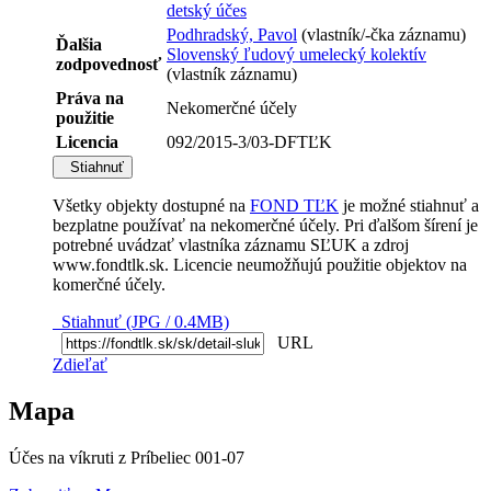
detský účes
Podhradský, Pavol
(vlastník/-čka záznamu)
Ďalšia
Slovenský ľudový umelecký kolektív
zodpovednosť
(vlastník záznamu)
Práva na
Nekomerčné účely
použitie
Licencia
092/2015-3/03-DFTĽK
Stiahnuť
Všetky objekty dostupné na
FOND TĽK
je možné stiahnuť a
bezplatne používať na nekomerčné účely. Pri ďalšom šírení je
potrebné uvádzať vlastníka záznamu SĽUK a zdroj
www.fondtlk.sk. Licencie neumožňujú použitie objektov na
komerčné účely.
Stiahnuť (JPG / 0.4MB)
URL
Zdieľať
Mapa
Účes na víkruti z Príbeliec 001-07