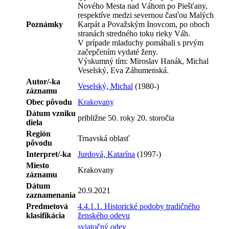
Nového Mesta nad Váhom po Piešťany,
respektíve medzi severnou časťou Malých
Poznámky
Karpát a Považským Inovcom, po oboch
stranách stredného toku rieky Váh.
V prípade mladuchy pomáhali s prvým
začepčením vydaté ženy.
Výskumný tím: Miroslav Hanák, Michal
Veselský, Eva Záhumenská.
Autor/-ka
Veselský, Michal
(1980-)
záznamu
Obec pôvodu
Krakovany
Dátum vzniku
približne 50. roky 20. storočia
diela
Región
Trnavská oblasť
pôvodu
Interpret/-ka
Jurdová, Katarína
(1997-)
Miesto
Krakovany
záznamu
Dátum
20.9.2021
zaznamenania
Predmetová
4.4.1.1. Historické podoby tradičného
klasifikácia
ženského odevu
sviatočný odev