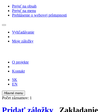
Prejsť na obsah
Prejsť na menu
Prehlásenie o webovej prístupnosti
Vyhľadávanie
Moje záložky
O projekte
Kontakt
SK
EN
Hlavné menu
Počet záznamov: 1
Pridať záložky
Zakladanie