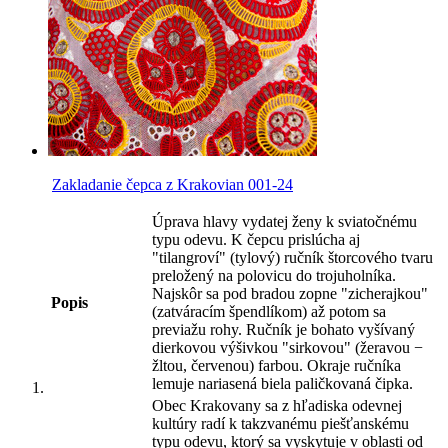
Zakladanie čepca z Krakovian 001-24
Úprava hlavy vydatej ženy k sviatočnému
typu odevu. K čepcu prislúcha aj
"tilangroví" (tylový) ručník štorcového tvaru
preložený na polovicu do trojuholníka.
Najskôr sa pod bradou zopne "zicherajkou"
Popis
(zatváracím špendlíkom) až potom sa
previažu rohy. Ručník je bohato vyšívaný
dierkovou výšivkou "sirkovou" (žeravou −
žltou, červenou) farbou. Okraje ručníka
lemuje nariasená biela paličkovaná čipka.
Obec Krakovany sa z hľadiska odevnej
kultúry radí k takzvanému piešťanskému
typu odevu, ktorý sa vyskytuje v oblasti od