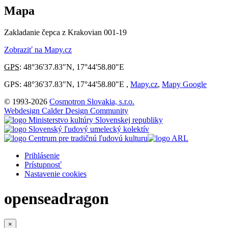
Mapa
Zakladanie čepca z Krakovian 001-19
Zobraziť na Mapy.cz
GPS
:
48°36'37.83"N
,
17°44'58.80"E
GPS: 48°36'37.83"N, 17°44'58.80"E ,
Mapy.cz
,
Mapy Google
© 1993-2026
Cosmotron Slovakia, s.r.o.
Webdesign Calder Design Community
Prihlásenie
Prístupnosť
Nastavenie cookies
openseadragon
×