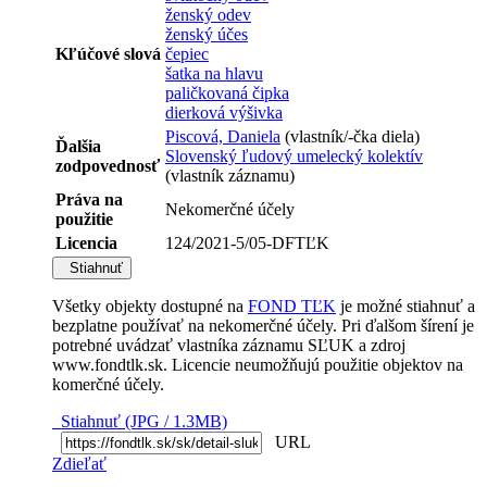
ženský odev
ženský účes
Kľúčové slová
čepiec
šatka na hlavu
paličkovaná čipka
dierková výšivka
Piscová, Daniela
(vlastník/-čka diela)
Ďalšia
Slovenský ľudový umelecký kolektív
zodpovednosť
(vlastník záznamu)
Práva na
Nekomerčné účely
použitie
Licencia
124/2021-5/05-DFTĽK
Stiahnuť
Všetky objekty dostupné na
FOND TĽK
je možné stiahnuť a
bezplatne používať na nekomerčné účely. Pri ďalšom šírení je
potrebné uvádzať vlastníka záznamu SĽUK a zdroj
www.fondtlk.sk. Licencie neumožňujú použitie objektov na
komerčné účely.
Stiahnuť (JPG / 1.3MB)
URL
Zdieľať