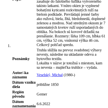
zasahuje do falošného šuflíka vytvoreného
takisto latkami. Vnútro okien je vyplnené
bohatými kyticami rozkvitnutých ruží na
bielom podklade. Prevládajú jemné farby
ako ružová, biela, žltá, bledohnedá, doplnené
zelenou a modrou. Nad stredným oknom je 7
samostatných kvetov ruží usporiadaných do
oblúka. Na bokoch sú kovové držadlá na
prenášanie. Rozmery: šírka 109 cm, hĺbka 61
cm, výška 52 cm, vnútorná výška 46 cm.
Celkový pohľad spredu.
Truhla slúžila na prevoz svadobnej výbavy
nevesty, následne na ukladanie odevu a
Poznámky
bytového textilu.
Lokalita v názve je totožná s miestom, kam
sa nevesta – majiteľka truhlice – vydala.
Autor/-ka
Veselský, Michal
(1980-)
záznamu
Dátum vzniku
približne 1850
diela
Región
Gemer
pôvodu
Dátum
6.6.2022
zaznamenania