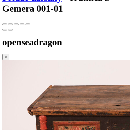
Gemera 001-01
openseadragon
×