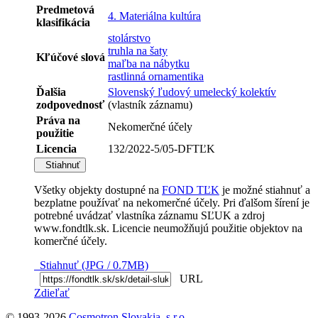
Predmetová
4. Materiálna kultúra
klasifikácia
stolárstvo
truhla na šaty
Kľúčové slová
maľba na nábytku
rastlinná ornamentika
Ďalšia
Slovenský ľudový umelecký kolektív
zodpovednosť
(vlastník záznamu)
Práva na
Nekomerčné účely
použitie
Licencia
132/2022-5/05-DFTĽK
Stiahnuť
Všetky objekty dostupné na
FOND TĽK
je možné stiahnuť a
bezplatne používať na nekomerčné účely. Pri ďalšom šírení je
potrebné uvádzať vlastníka záznamu SĽUK a zdroj
www.fondtlk.sk. Licencie neumožňujú použitie objektov na
komerčné účely.
Stiahnuť (JPG / 0.7MB)
URL
Zdieľať
© 1993-2026
Cosmotron Slovakia, s.r.o.