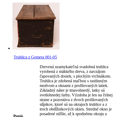
Truhlica z Gemera 001-05
Drevená uzamykateľná svadobná truhlica
vyrobená z mäkkého dreva, z navzájom
čapovaných dosiek, s plochým vrchnákom.
Truhlica je zdobená maľbou s rastlinným
motívom a oknami z profilovaných latiek.
Základný náter je tmavohnedý, latky sú
svetlohnedej farby. Výzdoba je len na čelnej
strane a pozostáva z dvoch profilovaných
stĺpikov, ktoré sú na okrajoch truhlice a z
troch obdĺžnikových okien. Stredné okno je
posadené nižšie, až k spodnému okraju a
Popis