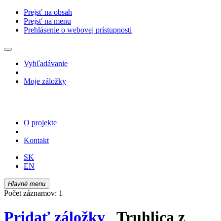
Prejsť na obsah
Prejsť na menu
Prehlásenie o webovej prístupnosti
Vyhľadávanie
Moje záložky
O projekte
Kontakt
SK
EN
Hlavné menu
Počet záznamov: 1
Pridať záložky
Truhlica z