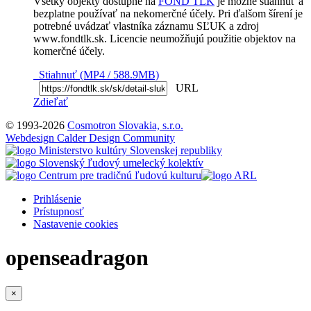
Všetky objekty dostupné na
FOND TĽK
je možné stiahnuť a
bezplatne používať na nekomerčné účely. Pri ďalšom šírení je
potrebné uvádzať vlastníka záznamu SĽUK a zdroj
www.fondtlk.sk. Licencie neumožňujú použitie objektov na
komerčné účely.
Stiahnuť (MP4 / 588.9MB)
URL
Zdieľať
© 1993-2026
Cosmotron Slovakia, s.r.o.
Webdesign Calder Design Community
Prihlásenie
Prístupnosť
Nastavenie cookies
openseadragon
×