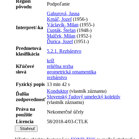
Región
Podpoľanie
pôvodu
Gaburová, Jasna
Krnáč, Jozef
(1956-)
Václavík, Milan
(1955-)
Interpret/-ka
Ľupták, Štefan
(1948-)
Malček, Milan
(1952-)
Ďurica, Jozef
(1951-)
Predmetová
5.2.1. Rezbárstvo
klasifikácia
kríž
Kľúčové
reliéfna rezba
slová
geometrická ornamentika
rezbárstvo
Fyzický popis
13 min 42 s
Konduktor
(vlastník záznamu)
Ďalšia
Slovenský ľudový umelecký kolektív
zodpovednosť
(vlastník záznamu)
Práva na
Nekomerčné účely
použitie
Licencia
58/2018-4/03-CTLK
Stiahnuť