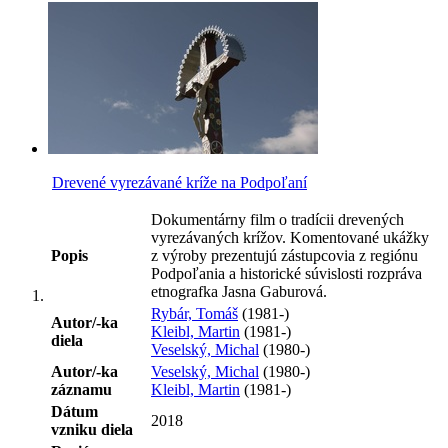
Drevené vyrezávané kríže na Podpoľaní
Dokumentárny film o tradícii drevených
vyrezávaných krížov. Komentované ukážky
Popis
z výroby prezentujú zástupcovia z regiónu
Podpoľania a historické súvislosti rozpráva
etnografka Jasna Gaburová.
Rybár, Tomáš
(1981-)
Autor/-ka
Kleibl, Martin
(1981-)
diela
Veselský, Michal
(1980-)
Autor/-ka
Veselský, Michal
(1980-)
záznamu
Kleibl, Martin
(1981-)
Dátum
2018
vzniku diela