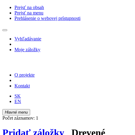
Prejsť na obsah
Prejsť na menu
Prehlásenie o webovej prístupnosti
Vyhľadávanie
Moje záložky
O projekte
Kontakt
SK
EN
Hlavné menu
Počet záznamov: 1
Pridať záložky
Drevené