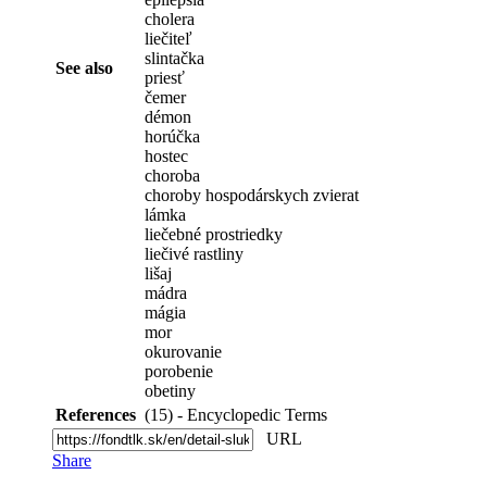
cholera
liečiteľ
slintačka
See also
priesť
čemer
démon
horúčka
hostec
choroba
choroby hospodárskych zvierat
lámka
liečebné prostriedky
liečivé rastliny
lišaj
mádra
mágia
mor
okurovanie
porobenie
obetiny
References
(15) - Encyclopedic Terms
URL
Share