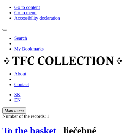
Go to content
Go to menu
Accessibility declaration
Search
My Bookmarks
About
Contact
SK
EN
Main menu
Number of the records: 1
To the basket
liečebné