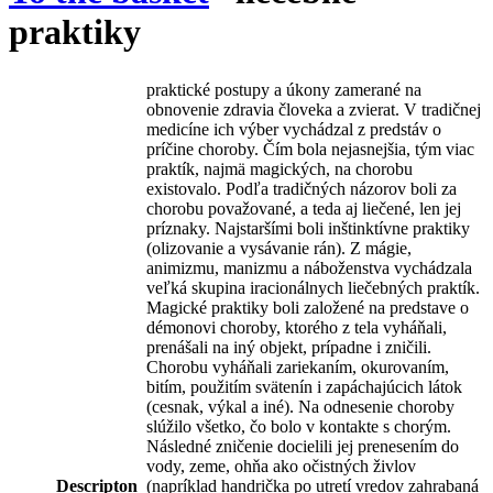
praktiky
praktické postupy a úkony zamerané na
obnovenie zdravia človeka a zvierat. V tradičnej
medicíne ich výber vychádzal z predstáv o
príčine choroby. Čím bola nejasnejšia, tým viac
praktík, najmä magických, na chorobu
existovalo. Podľa tradičných názorov boli za
chorobu považované, a teda aj liečené, len jej
príznaky. Najstaršími boli inštinktívne praktiky
(olizovanie a vysávanie rán). Z mágie,
animizmu, manizmu a náboženstva vychádzala
veľká skupina iracionálnych liečebných praktík.
Magické praktiky boli založené na predstave o
démonovi choroby, ktorého z tela vyháňali,
prenášali na iný objekt, prípadne i zničili.
Chorobu vyháňali zariekaním, okurovaním,
bitím, použitím svätenín i zapáchajúcich látok
(cesnak, výkal a iné). Na odnesenie choroby
slúžilo všetko, čo bolo v kontakte s chorým.
Následné zničenie docielili jej prenesením do
vody, zeme, ohňa ako očistných živlov
Descripton
(napríklad handrička po utretí vredov zahrabaná