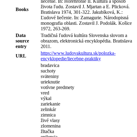
liečenie. In: Horehronie II. Kultúra a spôsob
života ľudu. Zostavil J. Mjartan a E. Plicková.
Books
Bratislava 1974, 301-322. Jakubíková, K.:
Ľudové liečenie. In: Zamagurie. Národopisná
monografia oblasti. Zostavil J. Podolák. Košice
1972, 263-269.
Data
Tradičná ľudová kultúra Slovenska slovom a
source
obrazom, elektronická encyklopédia. Bratislava
entry
2011.
https://www.ludovakultura.sk/polozka-
URL
encyklopedie/liecebne-praktiky
bradavica
suchoty
sväteniny
urieknutie
votívne predmety
vred
výkal
zariekanie
zelinkár
zimnica
živé vlasy
zlomenina
žltačka
epilepsia