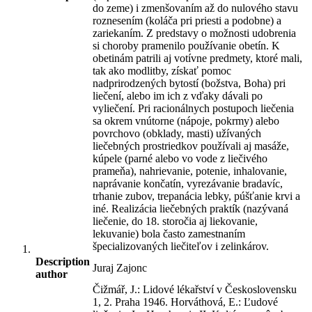
do zeme) i zmenšovaním až do nulového stavu
roznesením (koláča pri priesti a podobne) a
zariekaním. Z predstavy o možnosti udobrenia
si choroby pramenilo používanie obetín. K
obetinám patrili aj votívne predmety, ktoré mali,
tak ako modlitby, získať pomoc
nadprirodzených bytostí (božstva, Boha) pri
liečení, alebo im ich z vďaky dávali po
vyliečení. Pri racionálnych postupoch liečenia
sa okrem vnútorne (nápoje, pokrmy) alebo
povrchovo (obklady, masti) užívaných
liečebných prostriedkov používali aj masáže,
kúpele (parné alebo vo vode z liečivého
prameňa), nahrievanie, potenie, inhalovanie,
naprávanie končatín, vyrezávanie bradavíc,
trhanie zubov, trepanácia lebky, púšťanie krvi a
iné. Realizácia liečebných praktík (nazývaná
liečenie, do 18. storočia aj liekovanie,
lekuvanie) bola často zamestnaním
špecializovaných liečiteľov i zelinkárov.
Description
Juraj Zajonc
author
Čižmář, J.: Lidové lékařství v Československu
1, 2. Praha 1946. Horváthová, E.: Ľudové