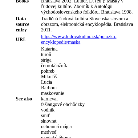
Books
Bratislava 2002. Luther, D. (ed.): Masky v
ľudovej kultúre. Zborník k Antológii
východoslovenského folklóru. Bratislava 1998.
Data
Tradičná ľudová kultúra Slovenska slovom a
source
obrazom, elektronická encyklopédia. Bratislava
entry
2011.
https://www.ludovakultura.sk/polozka-
URL
encyklopedie/maska
Katarína
turoň
striga
černokňažník
pohreb
Mikuláš
Lucia
Barbora
maskovanie
See also
karneval
fašiangové obchôdzky
vodník
smrť
slnovrat
ochranná mágia
medveď
magické úkony