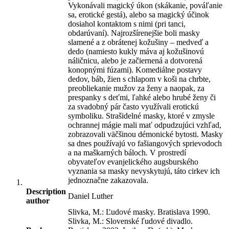
Vykonávali magický úkon (skákanie, pováľanie
sa, erotické gestá), alebo sa magický účinok
dosiahol kontaktom s nimi (pri tanci,
obdarúvaní). Najrozšírenejšie boli masky
slamené a z obrátenej kožušiny – medveď a
dedo (namiesto kukly máva aj kožušinovú
náličnicu, alebo je začiernená a dotvorená
konopnými fúzami). Komediálne postavy
dedov, báb, žien s chlapom v koši na chrbte,
preobliekanie mužov za ženy a naopak, za
prespanky s deťmi, ľahké alebo hrubé ženy či
za svadobný pár často využívali erotickú
symboliku. Strašidelné masky, ktoré v zmysle
ochrannej mágie mali mať odpudzujúci vzhľad,
zobrazovali väčšinou démonické bytosti. Masky
sa dnes používajú vo fašiangových sprievodoch
a na maškarných báloch. V prostredí
obyvateľov evanjelického augsburského
vyznania sa masky nevyskytujú, táto cirkev ich
jednoznačne zakazovala.
Description
Daniel Luther
author
Slivka, M.: Ľudové masky. Bratislava 1990.
Slivka, M.: Slovenské ľudové divadlo.