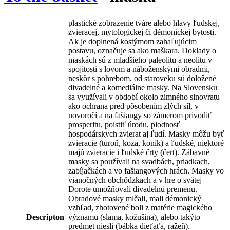
plastické zobrazenie tváre alebo hlavy ľudskej,
zvieracej, mytologickej či démonickej bytosti.
Ak je doplnená kostýmom zahaľujúcim
postavu, označuje sa ako maškara. Doklady o
maskách sú z mladšieho paleolitu a neolitu v
spojitosti s lovom a náboženskými obradmi,
neskôr s pohrebom, od staroveku sú doložené
divadelné a komediálne masky. Na Slovensku
sa využívali v období okolo zimného slnovratu
ako ochrana pred pôsobením zlých síl, v
novoročí a na fašiangy so zámerom privodiť
prosperitu, poistiť úrodu, plodnosť
hospodárskych zvierat aj ľudí. Masky môžu byť
zvieracie (turoň, koza, koník) a ľudské, niektoré
majú zvieracie i ľudské črty (čert). Zábavné
masky sa používali na svadbách, priadkach,
zabíjačkách a vo fašiangových hrách. Masky vo
vianočných obchôdzkach a v hre o svätej
Dorote umožňovali divadelnú premenu.
Obradové masky mlčali, mali démonický
vzhľad, zhotovené boli z matérie magického
Descripton
významu (slama, kožušina), alebo takýto
predmet niesli (bábka dieťaťa, ražeň).