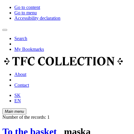
Go to content
Go to menu
Accessibility declaration
Search
My Bookmarks
About
Contact
SK
EN
Main menu
Number of the records: 1
To the basket
maska