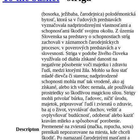
(bosorka, ježibaba, čarodejnica) polodémonická
bytosť, ktorá sa v ľudových predstavách
vyznačovala nadprirodzenými vlastnosťami a
schopnosťami škodiť svojmu okoliu. Z územia
Slovenska sa predstavy o schopnostiach stríg
zachovali v záznamoch čarodejníckych
procesov, v poverových predstavách a v
slovesnosti. Striga v podobe živého človeka
využívala od diabla získané danosti na
negatívne pôsobenie voči majetku i zdraviu
ľudí, medzi ktorými žila. Mohlo sa ňou stať
mladé dievča či starena; nadprirodzené
schopnosti mohla mať tak vrodené, ako aj
získané, alebo ich vôbec nemala, ale používala
prostriedky so škodlivou magickou silou. Strigy
mohli privolať búrku, ľadovec, ničiť úrodu,
majetok, pripravovať ľudí i zvieratá o zdravie,
ba aj o život, vyvolávať duchov, veštiť a
ovplyvňovať budúcnosť, odoberať alebo kaziť
kravám mlieko a spôsobovať porobenie.
Premenené na zvieratá (mačka, ropucha, sova)
Descripton
prenikali nepozorovane na miesta, kde chceli
škodiť. Po namazaní čarodejnými masťami a