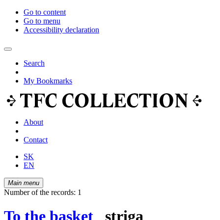
Go to content
Go to menu
Accessibility declaration
Search
My Bookmarks
About
Contact
SK
EN
Main menu
Number of the records: 1
To the basket
striga