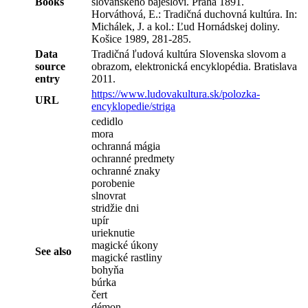
Books
slovanského bájesloví. Praha 1891.
Horváthová, E.: Tradičná duchovná kultúra. In:
Michálek, J. a kol.: Ľud Hornádskej doliny.
Košice 1989, 281-285.
Data
Tradičná ľudová kultúra Slovenska slovom a
source
obrazom, elektronická encyklopédia. Bratislava
entry
2011.
https://www.ludovakultura.sk/polozka-
URL
encyklopedie/striga
cedidlo
mora
ochranná mágia
ochranné predmety
ochranné znaky
porobenie
slnovrat
stridžie dni
upír
urieknutie
magické úkony
See also
magické rastliny
bohyňa
búrka
čert
démon