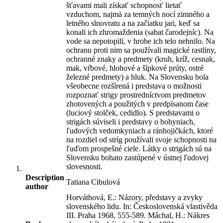
šťavami mali získať schopnosť lietať
vzduchom, najmä za temných nocí zimného a
letného slnovratu a na začiatku jari, keď sa
konali ich zhromaždenia (sabat čarodejníc). Na
vode sa nepotopili, v hrobe ich telo nehnilo. Na
ochranu proti nim sa používali magické rastliny,
ochranné znaky a predmety (kruh, kríž, cesnak,
mak, vŕbové, hlohové a šípkové prúty, ostré
železné predmety) a hluk. Na Slovensku bola
všeobecne rozšírená i predstava o možnosti
rozpoznať strigy prostredníctvom predmetov
zhotovených a použitých v predpísanom čase
(luciový stolček, cedidlo). S predstavami o
strigách súviseli i predstavy o bohyniach,
ľudových vedomkyniach a ránhojičkách, ktoré
na rozdiel od stríg používali svoje schopnosti na
ľuďom prospešné ciele. Látky o strigách sú na
Slovensku bohato zastúpené v ústnej ľudovej
slovesnosti.
Description
Tatiana Cibulová
author
Horváthová, E.: Názory, představy a zvyky
slovenského lidu. In: Československá vlastivěda
III. Praha 1968, 555-589. Máchal, H.: Nákres