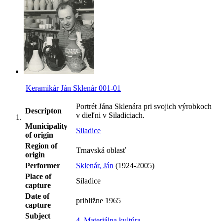
Keramikár Ján Sklenár 001-01
Portrét Jána Sklenára pri svojich výrobkoch
Descripton
v dieľni v Siladiciach.
Municipality
Siladice
of origin
Region of
Trnavská oblasť
origin
Performer
Sklenár, Ján
(1924-2005)
Place of
Siladice
capture
Date of
približne 1965
capture
Subject
4. Materiálna kultúra