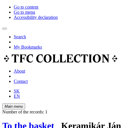
Go to content
Go to menu
Accessibility declaration
Search
My Bookmarks
About
Contact
SK
EN
Main menu
Number of the records: 1
To the basket
Keramikár Ján