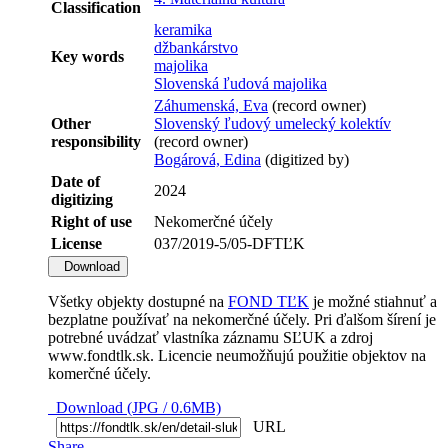
Classification
keramika
džbankárstvo
Key words
majolika
Slovenská ľudová majolika
Záhumenská, Eva
(record owner)
Other
Slovenský ľudový umelecký kolektív
responsibility
(record owner)
Bogárová, Edina
(digitized by)
Date of
2024
digitizing
Right of use
Nekomerčné účely
License
037/2019-5/05-DFTĽK
Download
Všetky objekty dostupné na
FOND TĽK
je možné stiahnuť a
bezplatne používať na nekomerčné účely. Pri ďalšom šírení je
potrebné uvádzať vlastníka záznamu SĽUK a zdroj
www.fondtlk.sk. Licencie neumožňujú použitie objektov na
komerčné účely.
Download (JPG / 0.6MB)
URL
Share