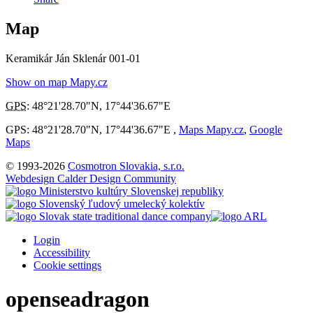
Map
Keramikár Ján Sklenár 001-01
Show on map Mapy.cz
GPS
:
48°21'28.70"N
,
17°44'36.67"E
GPS: 48°21'28.70"N, 17°44'36.67"E ,
Maps Mapy.cz
,
Google
Maps
© 1993-2026
Cosmotron Slovakia, s.r.o.
Webdesign Calder Design Community
Login
Accessibility
Cookie settings
openseadragon