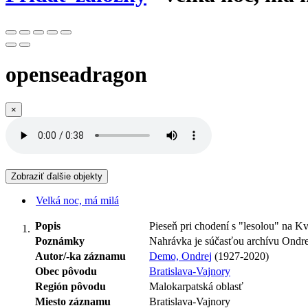
openseadragon
×
Zobraziť ďalšie objekty
Velká noc, má milá
Popis
Pieseň pri chodení s "lesolou" na K
Poznámky
Nahrávka je súčasťou archívu Ondr
Autor/-ka záznamu
Demo, Ondrej
(1927-2020)
Obec pôvodu
Bratislava-Vajnory
Región pôvodu
Malokarpatská oblasť
Miesto záznamu
Bratislava-Vajnory