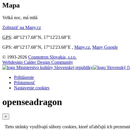
Mapa
Velká noc, má milá
Zobraziť na Mapy.cz
GPS
:
48°12'17.68"N
,
17°12'23.68"E
GPS: 48°12'17.68"N, 17°12'23.68"E ,
Mapy.cz
,
Mapy Google
© 1993-2026
Cosmotron Slovakia, s.r.o.
Webdesign Calder Design Community
Prihlásenie
Prístupnosť
Nastavenie cookies
openseadragon
×
Tieto stránky využívajú súbory cookies, ktoré uľahčujú ich prezeran