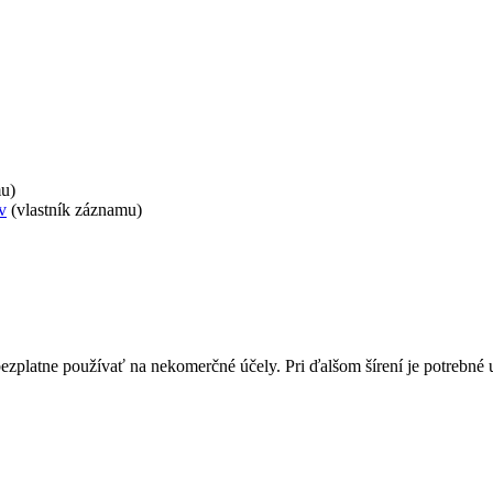
mu)
v
(vlastník záznamu)
bezplatne používať na nekomerčné účely. Pri ďalšom šírení je potrebn