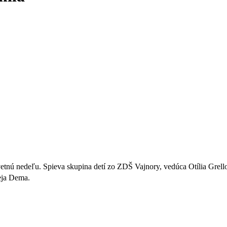
vetnú nedeľu. Spieva skupina detí zo ZDŠ Vajnory, vedúca Otília Grell
eja Dema.