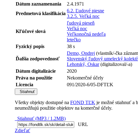
Dátum zaznamenania
2.4.1971
6.2. Ľudové piesne
Predmetová klasifikácia
3.2.5. Veľká noc
ľudová pieseň
Veľká noc
Kľúčové slová
Veľkonočná nedeľa
letečko
Fyzický popis
38 s
Demo, Ondrej
(vlastník/-čka zázna
Ďalšia zodpovednosť
Slovenský ľudový umelecký kolektí
Lehotský, Oskar
(digitalizoval/-a)
Dátum digitalizácie
2020
Práva na použitie
Nekomerčné účely
Licencia
091/2020-6/05-DFTĽK
Stiahnuť
Všetky objekty dostupné na
FOND TĽK
je možné stiahnuť a 
neumožňujú použitie objektov na komerčné účely.
Stiahnuť (MP3 / 1.2MB)
URL
Zdieľať