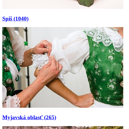
Spiš
(1040)
Myjavská oblasť
(265)