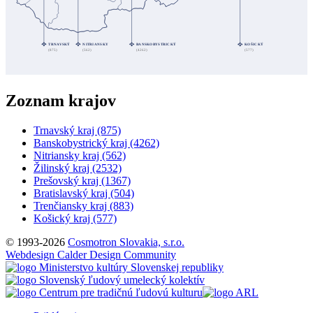
TRNAVSKÝ
NITRIANSKY
BANSKOBYSTRICKÝ
KOŠICKÝ
(875)
(562)
(4262)
(577)
Zoznam krajov
Trnavský kraj
(875)
Banskobystrický kraj
(4262)
Nitriansky kraj
(562)
Žilinský kraj
(2532)
Prešovský kraj
(1367)
Bratislavský kraj
(504)
Trenčiansky kraj
(883)
Košický kraj
(577)
© 1993-2026
Cosmotron Slovakia, s.r.o.
Webdesign Calder Design Community