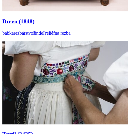
Drevo
(1848)
bábka
rezbárstvo
šindeľ
reliéfna rezba