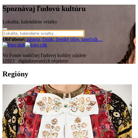
Spoznávaj ľudovú kultúru
Lokalita, kalendárne sviatky
Obľúbené:
zástera,
črpák,
ženský účes,
tanečník…
Vo Fonde tradičnej ľudovej kultúry nájdete
11923
digitalizovaných objektov
Regióny