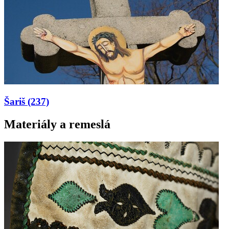
Šariš
(237)
Materiály a remeslá