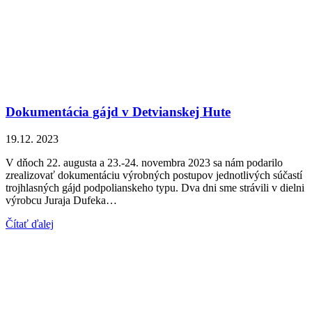
Dokumentácia gájd v Detvianskej Hute
19.12. 2023
V dňoch 22. augusta a 23.-24. novembra 2023 sa nám podarilo
zrealizovať dokumentáciu výrobných postupov jednotlivých súčastí
trojhlasných gájd podpolianskeho typu. Dva dni sme strávili v dielni
výrobcu Juraja Dufeka…
Čítať ďalej