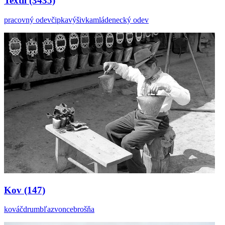
Textil
(3435)
pracovný odev
čipka
výšivka
mládenecký odev
Kov
(147)
kováč
drumbľa
zvonce
brošňa