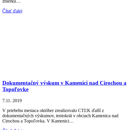
zbierku…
Čítať ďalej
Dokumentačný výskum v Kamenici nad Cirochou a
Topoľovke
7.11. 2019
V priebehu mesiaca október zrealizovalo CTĽK ďalší z
dokumentačných výskumov, tentokrát v obciach Kamenica nad
Cirochou a Topoľovka. V Kamenici…