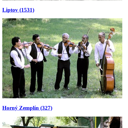
Liptov
(1531)
Horný Zemplín
(327)