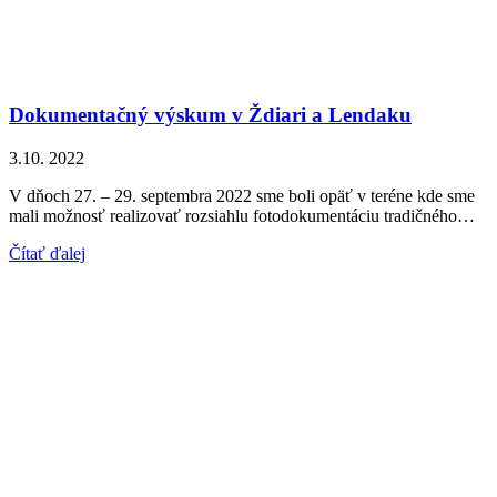
Dokumentačný výskum v Ždiari a Lendaku
3.10. 2022
V dňoch 27. – 29. septembra 2022 sme boli opäť v teréne kde sme
mali možnosť realizovať rozsiahlu fotodokumentáciu tradičného…
Čítať ďalej